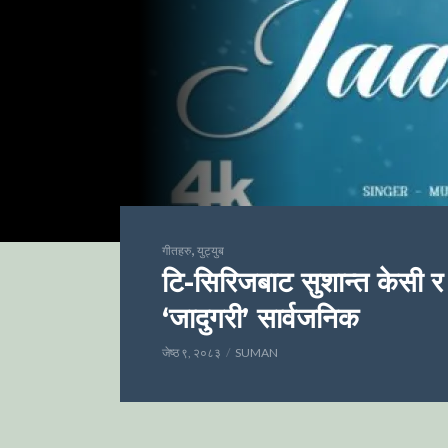
,
गीतहरु
युट्युब
टि-सिरिजबाट सुशान्त केसी र 
‘जादुगरी’ सार्वजनिक
जेष्ठ ९, २०८३
SUMAN