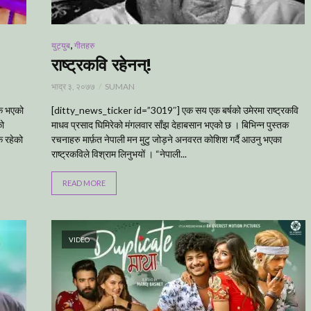
,
युट्युब
गीतहरु
राष्ट्रकवि रहेनन्!
भाद्र ३, २०७७
SUMAN
िक भएको
[ditty_news_ticker id=”3019″] एक सय एक बर्षको उमेरमा राष्ट्रकवि
को
माधव प्रसाद घिमिरेको मंगलवार साँझ देहाबसान भएको छ । बिभिन्न पुस्तक
ै रहेको
रचनाहरु मार्फ़त नेपाली मन मुटु जोड़ने अनवरत कोशिश गर्दै आउनु भएका
राष्ट्रकविले विश्राम लिनुभयों । “नेपाली...
READ MORE
VIDEO