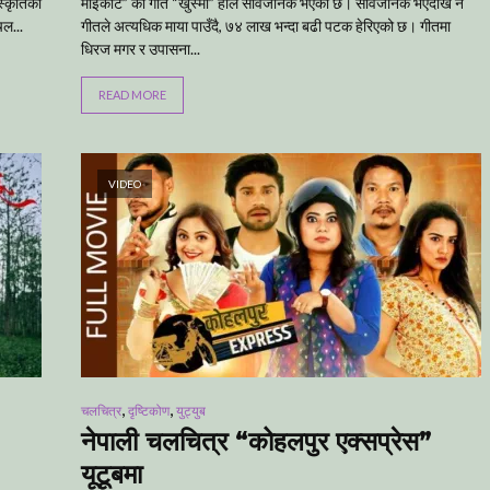
स्कृतिको
माइकोट” को गीत “खुस्मा” हालै सार्वजनिक भएको छ। सार्वजनिक भएदेखि नै
चल...
गीतले अत्यधिक माया पाउँदै, ७४ लाख भन्दा बढी पटक हेरिएको छ। गीतमा
धिरज मगर र उपासना...
READ MORE
VIDEO
,
,
चलचित्र
दृष्टिकोण
युट्युब
नेपाली चलचित्र “कोहलपुर एक्सप्रेस”
यूटूबमा