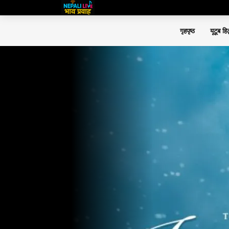
गृहपृष्ठ
यूटूब हि