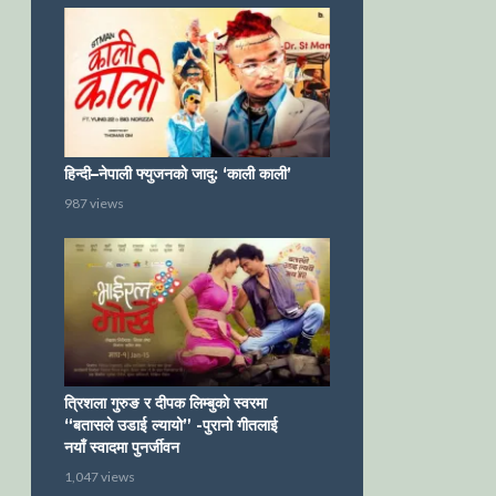
हिन्दी–नेपाली फ्युजनको जादु: ‘काली काली’
987 views
त्रिशला गुरुङ र दीपक लिम्बुको स्वरमा
“बतासले उडाई ल्यायो” -पुरानो गीतलाई
नयाँ स्वादमा पुनर्जीवन
1,047 views