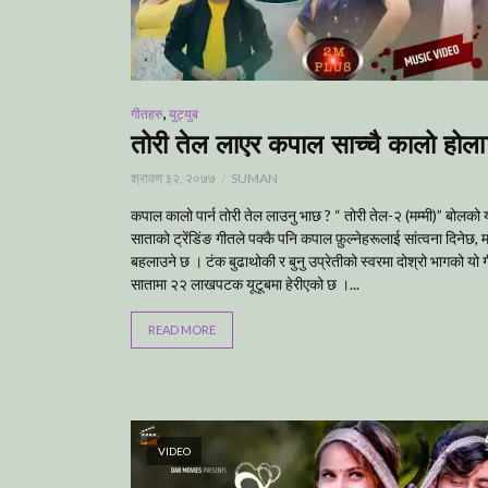
,
गीतहरु
युट्युब
तोरी तेल लाएर कपाल साच्चै कालो होल
श्रावण ३२, २०७७
SUMAN
कपाल कालो पार्न तोरी तेल लाउनु भाछ ? “ तोरी तेल-२ (मम्मी)” बोलको 
साताको ट्रेंडिंङ गीतले पक्कै पनि कपाल फ़ुल्नेहरूलाई सांत्वना दिनेछ, 
बहलाउने छ । टंक बुढाथोकी र बुनु उप्रेतीको स्वरमा दोश्रो भागको यो
सातामा २२ लाखपटक यूटूबमा हेरीएको छ ।...
READ MORE
VIDEO