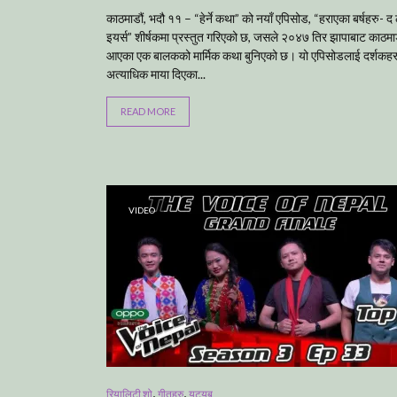
काठमाडौं, भदौ ११ – “हेर्ने कथा” को नयाँ एपिसोड, “हराएका बर्षहरु- द
इयर्स” शीर्षकमा प्रस्तुत गरिएको छ, जसले २०४७ तिर झापाबाट काठमाड
आएका एक बालकको मार्मिक कथा बुनिएको छ। यो एपिसोडलाई दर्शकहर
अत्याधिक माया दिएका...
READ MORE
VIDEO
,
,
रियालिटी शो
गीतहरु
युट्युब