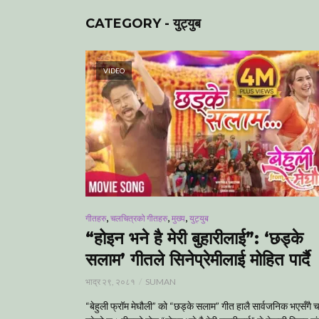
CATEGORY - युट्युब
VIDEO
,
,
,
गीतहरु
चलचित्रको गीतहरु
मुख्य
युट्युब
“होइन भने है मेरी बुहारीलाई”: ‘छड्के
सलाम’ गीतले सिनेप्रेमीलाई मोहित पार्दै
भाद्र २९, २०८१
SUMAN
“बेहुली फ्रॉम मेघौली” को “छड्के सलाम” गीत हालै सार्वजनिक भएसँगै चर