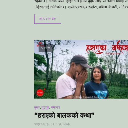
रहेको छ। गीतको बोल “होइन भने है मेरी बुहारीलाई” ले नेपाली विवाह सं
गहिराइलाई समेटेको छ। काली प्रसाद बास्कोटा, बबिना किराती, र निश्
READ MORE
VIDEO
,
,
मुख्य
युट्युब
समाचार
“हराएको बालकको कथा”
भाद्र १२, २०८१
SUMAN