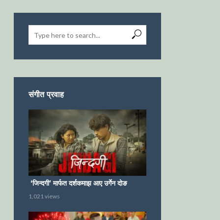
संगीत प्रवाह
‘जिन्दगी’ मार्फत दर्शकमाझ आए उर्गेन दोङ
1,021 views