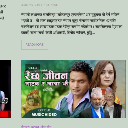
असार १५, २०७९
SUMAN
 लस्ट
ौं
नेपाली कथानक चलचित्र “कोहलपुर एक्सप्रेस” अब यूटूबमा यो हेर्न सकिने
ूले
भएको छ। यो साता हाइलाइटस नेपाल यूटूब चैनलमा सार्वजनिक भए पछि
चलचित्र दश लाखपटक पटक हेरीएर चर्चामा रहेको छ। चलचित्रमा प्रियंका
कार्की, ऋचा शर्मा, केकी अधिकारी, बिनोद न्यौपाने, बुद्धि...
READ MORE
VIDEO
,
,
गीतहरु
युट्युब
लोक गीत