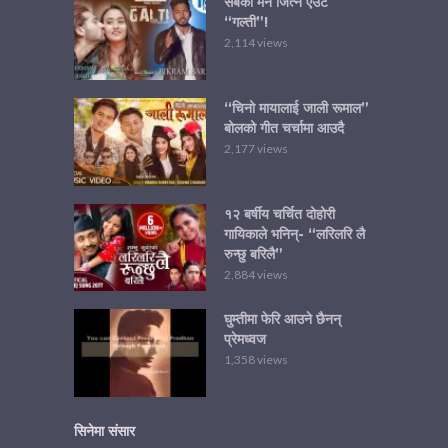
सबैको मन जित्ने एउटै
“गल्ती”!
2,114 views
“चिनो मायालाई जाली रूमाल”
बोलको गीत चर्चामा आउदै
2,177 views
१२ बर्षीय चर्चित दोहोरी
गायिकाले भनिन्- “लरिलरि लै
रुन्छु बरिलै”
2,884 views
घुम्तीमा फेरि आउने छैनन्
प्रेमध्वज
1,358 views
सिनेमा संसार