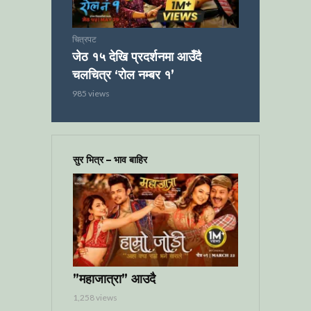
चित्रपट
जेठ १५ देखि प्रदर्शनमा आउँदै
चलचित्र ‘रोल नम्बर १’
985 views
सुर भित्र – भाव बाहिर
”महाजात्रा” आउदै
1,258 views