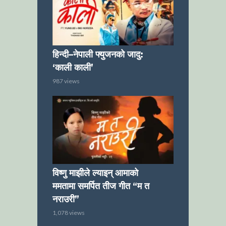
हिन्दी–नेपाली फ्युजनको जादु:
‘काली काली’
987 views
विष्णु माझीले ल्याइन् आमाको
ममतामा समर्पित तीज गीत “म त
नराउरी”
1,078 views