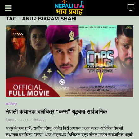
TAG - ANUP BIKRAM SHAHI
VIDEO
चलचित्र
नेपाली कथानक चलचित्र “कप्स” यूटूबमा सार्वजनिक
बैशाख २५, २०७८
SUMAN
अनूपबिक्रम शाही, सन्दीपा लिम्बु, अमित गिरी लगायत कलाकारहरु अभिनित नेपाली
कथानक चलचित्र “कप्स” आज ओएसआर डिजिटल यूटूब चैनल मार्फ़त सार्वजनिक भएको