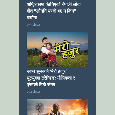
अफ्रिकामा खिचिएको नेपाली लोक
गीत “लौननि यस्तो भए म किन”
चर्चामा
979 views
स्वप्न सुमनको ‘मेरो हजुर’
युट्युबमा ट्रेन्डिङ: मौलिकता र
प्रेमको मिठो संगम
992 views