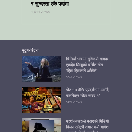
र सुन्दरता एकै पर्दामा
1,011 views
यूटूब-हिट्स
चिनियाँ भाषामा गुञ्जियो गायक
एकदेव लिम्बुको चर्चित गीत
‘झिम झिमाउने आँखैले’
993 views
जेठ १५ देखि प्रदर्शनमा आउँदै
चलचित्र ‘रोल नम्बर १’
985 views
प्रशंसकहरूले पठाएको भिडियो
क्लिप समेट्दै तयार भयो याबेश