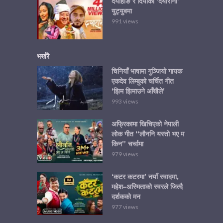
दयाहाङ र दियाको ‘दयारानी’
युट्युबमा
991 views
भर्खरै
चिनियाँ भाषामा गुञ्जियो गायक
एकदेव लिम्बुको चर्चित गीत
‘झिम झिमाउने आँखैले’
993 views
अफ्रिकामा खिचिएको नेपाली
लोक गीत “लौननि यस्तो भए म
किन” चर्चामा
979 views
‘कटर कटरमा’ नयाँ स्वादमा,
महेश–अस्मिताको स्वरले जित्दै
दर्शकको मन
977 views