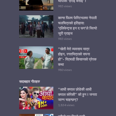
थापाको ‘हेराई बसाई’ !
985 views
कान्स फिल्म फेस्टिभलमा नेपाली
चलचित्रको इतिहास:
‘एलिफेन्ट्स इन द फग’ले जित्यो
जुरी प्राइज
985 views
“खेती मेरो व्यवसाय मात्र
होइन, रगतभित्रको सपना
हो”- पिएचडी किसानको प्रेरक
कथा
980 views
सदाबहार गीतहरु
“आधी कपाल छोडेकी आधी
कपाल कोरेकी” को हुन ! जनता
जान्न चाहन्छन्?
1,834 views