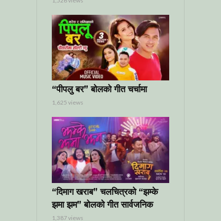
1,526 views
“पीपलु बर” बोलको गीत चर्चामा
1,625 views
“दिमाग खराब” चलचित्रको “झम्के
झमा झम” बोलको गीत सार्वजनिक
1,387 views