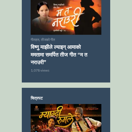
,
गीतहरु
तीजको गीत
विष्णु माझीले ल्याइन् आमाको
ममतामा समर्पित तीज गीत “म त
नराउरी”
1,078 views
चित्रपट