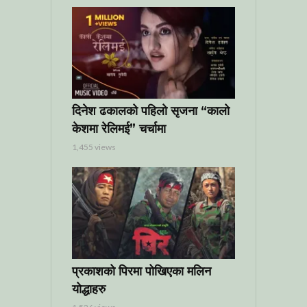
दिनेश ढकालको पहिलो सृजना “कालो
केशमा रेलिमई” चर्चामा
1,455 views
प्रकाशको पिरमा पोखिएका मलिन
योद्धाहरु