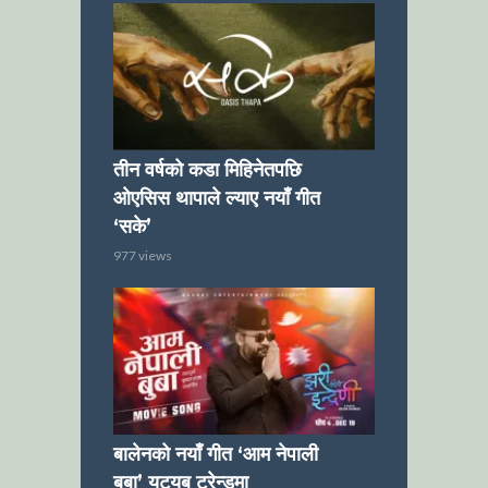
तीन वर्षको कडा मिहिनेतपछि
ओएसिस थापाले ल्याए नयाँ गीत
‘सके’
977 views
बालेनको नयाँ गीत ‘आम नेपाली
बुबा’ युट्युब ट्रेन्डमा