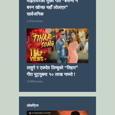
माइतीघरको मुख्य गीत “बसन्त नै
बस्न खोज्छ यहाँ लोलाएर”
सार्वजनिक
1,016 views
लाहुरे र एकदेव लिम्बुको “तिहार”
गीत युट्युबमा १० लाख नाघ्यो !
1,008 views
लोकप्रिय