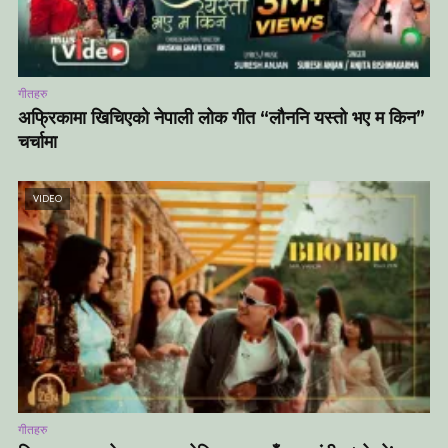
गीतहरु
अफ्रिकामा खिचिएको नेपाली लोक गीत “लौननि यस्तो भए म किन”
चर्चामा
VIDEO
गीतहरु