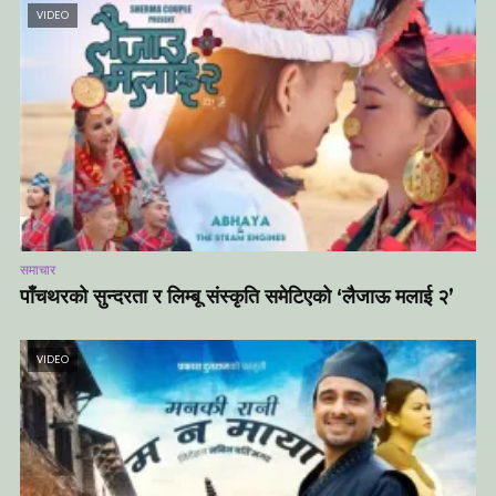
VIDEO
समाचार
पाँचथरको सुन्दरता र लिम्बू संस्कृति समेटिएको ‘लैजाऊ मलाई २’
VIDEO