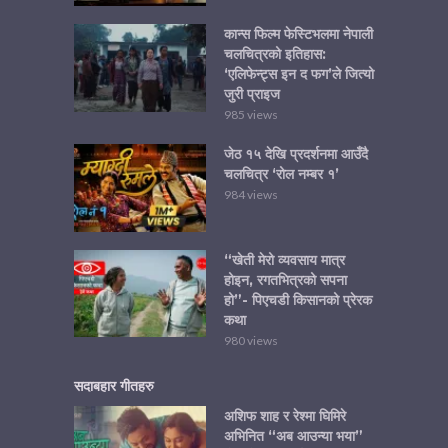
कान्स फिल्म फेस्टिभलमा नेपाली
चलचित्रको इतिहास:
‘एलिफेन्ट्स इन द फग’ले जित्यो
जुरी प्राइज
985 views
जेठ १५ देखि प्रदर्शनमा आउँदै
चलचित्र ‘रोल नम्बर १’
984 views
“खेती मेरो व्यवसाय मात्र
होइन, रगतभित्रको सपना
हो”- पिएचडी किसानको प्रेरक
कथा
980 views
सदाबहार गीतहरु
अशिफ शाह र रेश्मा घिमिरे
अभिनित “अब आउन्या भया”