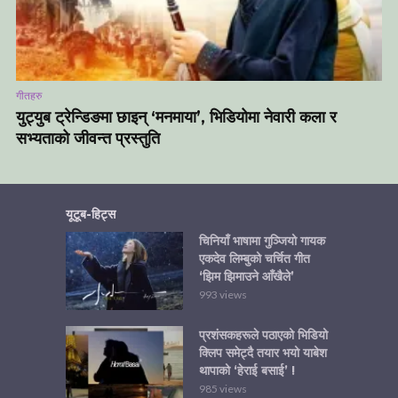
गीतहरु
युट्युब ट्रेन्डिङमा छाइन् ‘मनमाया’, भिडियोमा नेवारी कला र
सभ्यताको जीवन्त प्रस्तुति
यूटूब-हिट्स
चिनियाँ भाषामा गुञ्जियो गायक
एकदेव लिम्बुको चर्चित गीत
‘झिम झिमाउने आँखैले’
993 views
प्रशंसकहरूले पठाएको भिडियो
क्लिप समेट्दै तयार भयो याबेश
थापाको ‘हेराई बसाई’ !
985 views