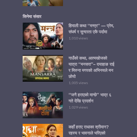
सिनेमा संसार
हिमाली कथा “मन्त्र” — प्रेम,
संघर्ष र सुन्दरता एकै पर्दामा
1,010 views
गाउँको कथा, आत्मखोजको
यात्रा “मनसरा”– दयाहाङ राई
र मिरुना मगरको अभिनयले मन
छोयो
1,005 views
“जनै हराएको मान्छे” भाद्र ६
गते देखि प्रदर्शन
1,029 views
कहाँ हराए राधाका श्रीमान?
रहस्य र भावनाले भरिएको