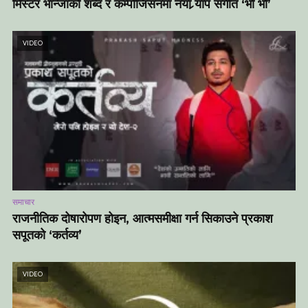
मिस्टर भान्जाको शब्द र कम्पोजिसनमा नयाँ र्‍याप संगीत ‘भो भो’
VIDEO
समाचार
राजनीतिक दोषारोपण होइन, आत्मसमीक्षा गर्न सिकाउने प्रकाश
सपूतको ‘कर्तव्य’
VIDEO