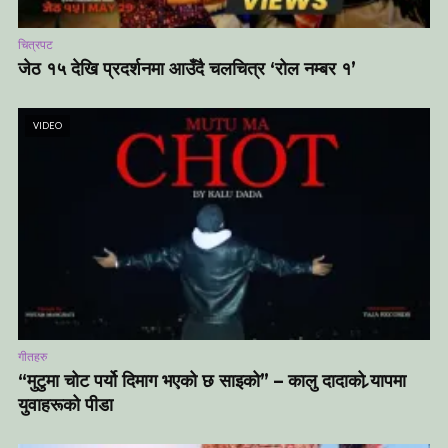
चित्रपट
जेठ १५ देखि प्रदर्शनमा आउँदै चलचित्र ‘रोल नम्बर १’
VIDEO
गीतहरु
“मुटुमा चोट पर्यो दिमाग भएको छ साइको” – कालु दादाको र्‍यापमा
युवाहरूको पीडा