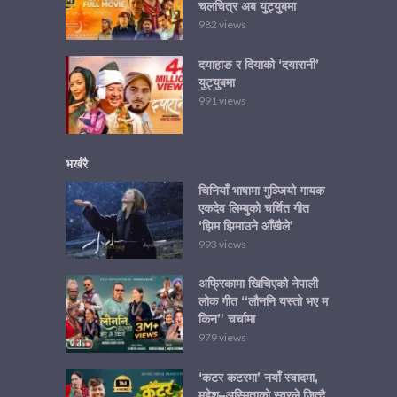
चलचित्र अब युट्युबमा
982 views
दयाहाङ र दियाको ‘दयारानी’
युट्युबमा
991 views
भर्खरै
चिनियाँ भाषामा गुञ्जियो गायक
एकदेव लिम्बुको चर्चित गीत
‘झिम झिमाउने आँखैले’
993 views
अफ्रिकामा खिचिएको नेपाली
लोक गीत “लौननि यस्तो भए म
किन” चर्चामा
979 views
‘कटर कटरमा’ नयाँ स्वादमा,
महेश–अस्मिताको स्वरले जित्दै