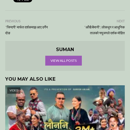
PREVIOUS
NEXT
‘जिन्दगी’ मार्फत दर्शकमाझ आए उर्गेन
‘आँखै बैमानी’: लोकधुन र आधुनिक
दोङ
तालको फ्युजनले दर्शक मोहित
SUMAN
VIEW ALL POSTS
YOU MAY ALSO LIKE
VIDEO