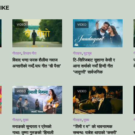
IKE
VIDEO
VIDEO
,
,
गीतहरु
हिपहप गीत
गीतहरु
युट्युब
ग
विवाद भन्दा फरक शैलीमा नवाज
टि-सिरिजबाट सुशान्त केसी र
अन्सारीको नयाँ र्‍याप गीत ‘खै पैसा’
आना शर्माको नयाँ हिन्दी गीत
‘जादुगरी’ सार्वजनिक
VIDEO
VIDEO
,
,
गीतहरु
मुख्य
गीतहरु
मुख्य
ग
मनाङको सुन्दरता र प्रेमको
“तिमी र म” को भावनात्मक
गाथा: तृष्णा गुरुङको ‘हिमाली
सम्बन्ध: याबेश थापाको ‘कसरी’
स