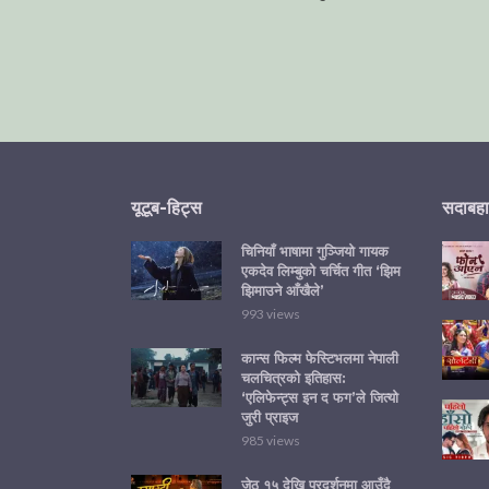
यूटूब-हिट्स
सदाबहा
चिनियाँ भाषामा गुञ्जियो गायक
एकदेव लिम्बुको चर्चित गीत ‘झिम
झिमाउने आँखैले’
993 views
कान्स फिल्म फेस्टिभलमा नेपाली
चलचित्रको इतिहास:
‘एलिफेन्ट्स इन द फग’ले जित्यो
जुरी प्राइज
985 views
जेठ १५ देखि प्रदर्शनमा आउँदै