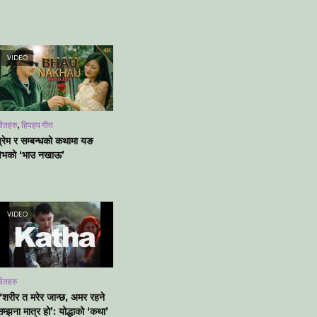
VIDEO
,
ीतहरु
हिपहप गीत
प्रेम र सम्बन्धको कथामा यङ
वेभको ‘भाउ नखाऊ’
VIDEO
ीतहरु
‘शरीर त मरेर जान्छ, अमर रहने
म्झना मात्र हो’: योद्धाको ‘कथा’