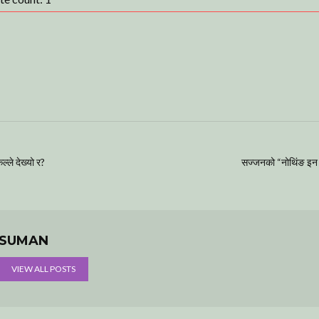
्ले देख्यो र?
सज्जनको “नोथिंङ इन 
SUMAN
VIEW ALL POSTS