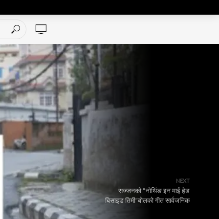
NEXT
सज्जनको “नोथिंङ इन माई हेड
बिसाइड तिमी”बोलको गीत सार्वजनिक