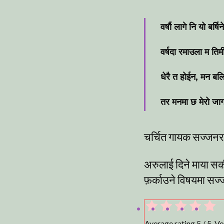
वर्षौ लागे नि यो बर्षि
वर्षदा रमाउला म तिमी
धेरै त होईन, मन बल
तर मनमा छ मेरो जा
चर्चित गायक सज्जनर
अरुलाई दिने माया सकी
फ़र्काउने विषयमा सज्
Average rating
5
/ 5. V