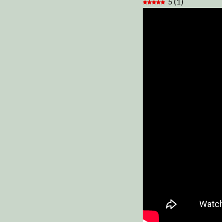
5
(
1
)