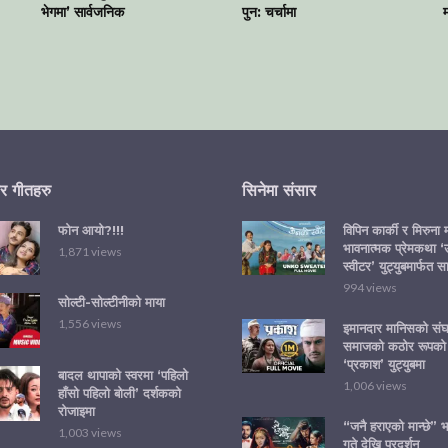
भेगमा’ सार्वजनिक
पुन: चर्चामा
र गीतहरु
सिनेमा संसार
फोन आयो?!!!
विपिन कार्की र मिरुना
भावनात्मक प्रेमकथा 
1,871 views
स्वीटर’ युट्युबमार्फत स
994 views
सोल्टी-सोल्टीनीको माया
1,556 views
इमानदार मानिसको संघर
समाजको कठोर रूपको
‘प्रकाश’ युट्युबमा
बादल थापाको स्वरमा ‘पहिलो
1,006 views
हाँसो पहिलो बोली’ दर्शकको
रोजाइमा
“जनै हराएको मान्छे” भ
1,003 views
गते देखि प्रदर्शन