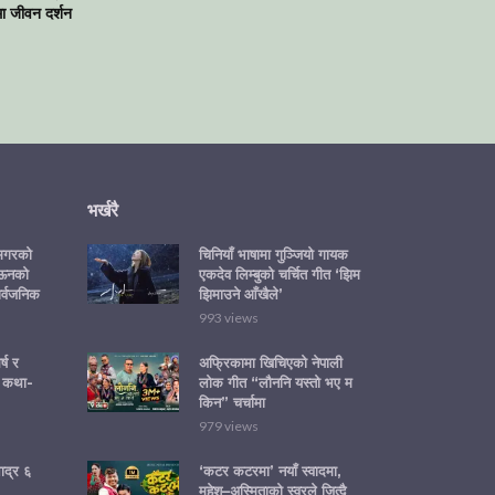
मा जीवन दर्शन
भर्खरै
 मगरको
चिनियाँ भाषामा गुञ्जियो गायक
‘ऊनको
एकदेव लिम्बुको चर्चित गीत ‘झिम
ार्वजनिक
झिमाउने आँखैले’
993 views
्ष र
अफ्रिकामा खिचिएको नेपाली
 कथा-
लोक गीत “लौननि यस्तो भए म
किन” चर्चामा
979 views
ाद्र ६
‘कटर कटरमा’ नयाँ स्वादमा,
महेश–अस्मिताको स्वरले जित्दै