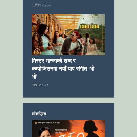
1,033 views
मिस्टर भान्जाको शब्द र
कम्पोजिसनमा नयाँ र्‍याप संगीत ‘भो
भो’
980 views
लोकप्रिय