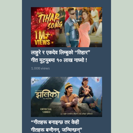
लाहुरे र एकदेव लिम्बुको “तिहार”
गीत युट्युबमा १० लाख नाघ्यो !
1,008 views
“गीतहरू बनाइन्छ तर केही
गीतहरू बन्दैनन्, जन्मिन्छन्”