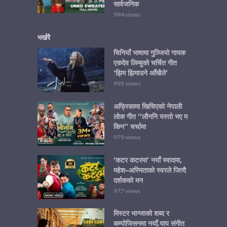
सार्वजनिक
994 views
भर्खरै
चिनियाँ भाषामा गुञ्जियो गायक
एकदेव लिम्बुको चर्चित गीत
‘झिम झिमाउने आँखैले’
993 views
अफ्रिकामा खिचिएको नेपाली
लोक गीत “लौननि यस्तो भए म
किन” चर्चामा
979 views
‘कटर कटरमा’ नयाँ स्वादमा,
महेश–अस्मिताको स्वरले जित्दै
दर्शकको मन
977 views
मिस्टर भान्जाको शब्द र
कम्पोजिसनमा नयाँ र्‍याप संगीत