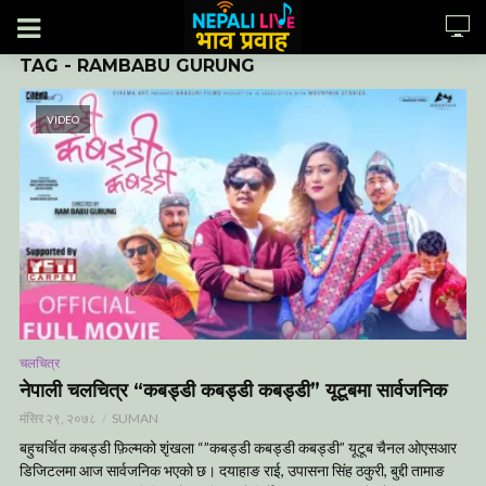
TAG - RAMBABU GURUNG
VIDEO
चलचित्र
नेपाली चलचित्र “कबड्डी कबड्डी कबड्डी” यूटूबमा सार्वजनिक
मंसिर २९, २०७८
SUMAN
बहुचर्चित कबड्डी फ़िल्मको शृंखला “”कबड्डी कबड्डी कबड्डी” यूटूब चैनल ओएसआर
डिजिटलमा आज सार्वजनिक भएको छ। दयाहाङ राई, उपासना सिंह ठकुरी, बुद्दी तामाङ