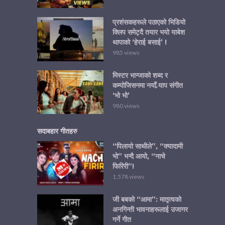
प्रशंसकहरूले पठाएको भिडियो
क्लिप समेट्दै तयार भयो याबेश
थापाको ‘हेराई बसाई’ !
985 views
मिस्टर भान्जाको शब्द र
कम्पोजिसनमा नयाँ र्‍याप संगीत
‘भो भो’
980 views
सदाबहार गीतहरु
“पिलायो साथीले”, “क्यादामी
भो” भन्दै आयो, “नाचे
फिरिरी”!
1,578 views
जी बबको “आमा”: मातृत्वको
अनगिन्ती भावनाहरूलाई उजागर
गर्ने गीत