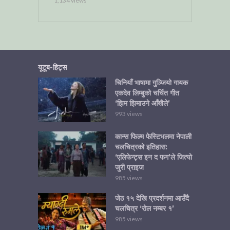
1,134 views
यूटूब-हिट्स
चिनियाँ भाषामा गुञ्जियो गायक
एकदेव लिम्बुको चर्चित गीत
‘झिम झिमाउने आँखैले’
993 views
कान्स फिल्म फेस्टिभलमा नेपाली
चलचित्रको इतिहास:
‘एलिफेन्ट्स इन द फग’ले जित्यो
जुरी प्राइज
985 views
जेठ १५ देखि प्रदर्शनमा आउँदै
चलचित्र ‘रोल नम्बर १’
985 views