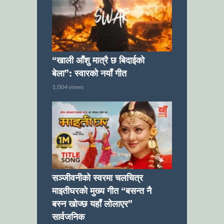
“खाली आँशु मात्रै छ बिदाईको
बेला”: स्वारको नयाँ गीत
1,004 views
सञ्जीवनीको स्वरमा चलचित्र
माइतीघरको मुख्य गीत “बसन्त नै
बस्न खोज्छ यहाँ लोलाएर”
सार्वजनिक