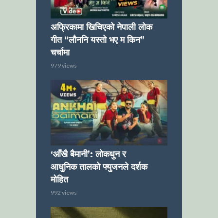
अफ्रिकामा खिचिएको नेपाली लोक
गीत “लौननि यस्तो भए म किन”
चर्चामा
979 views
‘आँखै बैमानी’: लोकधुन र
आधुनिक तालको फ्युजनले दर्शक
मोहित
992 views