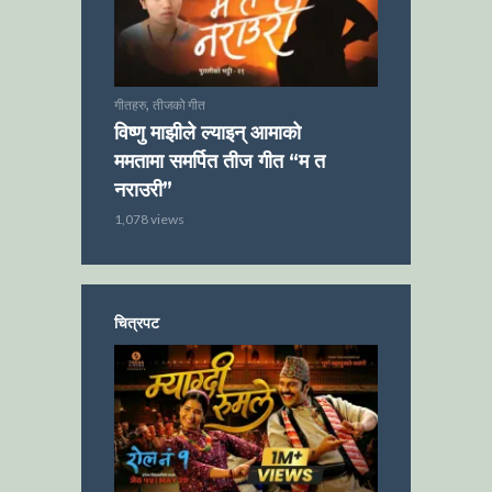
,
गीतहरु
तीजको गीत
विष्णु माझीले ल्याइन् आमाको
ममतामा समर्पित तीज गीत “म त
नराउरी”
1,078 views
चित्रपट