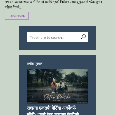
लगायत कलाकारहरू अभिनित यो चलचित्रको निर्देशन रामबाबु गुरुङले गरेका हुन।
पहिलो दिनमै...
READ MORE
संगीत प्रवाह
सम्झना एकतर्फ मेटिँदा अर्कोतर्फ
बाँकी: ‘एस्तै रैछ’ सुशान्त केसीको