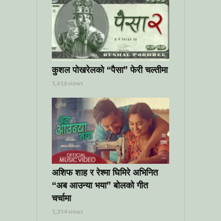
कुशल पोखरेलको “पैसा” फेरी चल्तीमा
1,616 views
अशिफ शाह र रेश्मा घिमिरे अभिनित
“अब आउन्या भया” बोलको गीत
चर्चामा
1,354 views