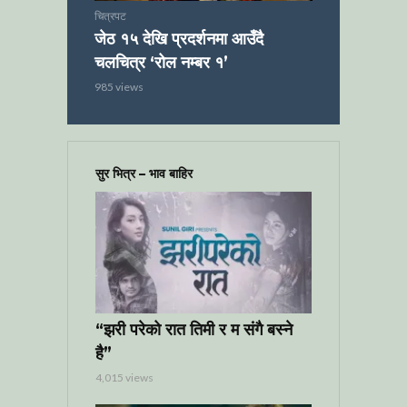
चित्रपट
जेठ १५ देखि प्रदर्शनमा आउँदै
चलचित्र ‘रोल नम्बर १’
985 views
सुर भित्र – भाव बाहिर
“झरी परेको रात तिमी र म संगै बस्ने
है”
4,015 views