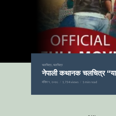
,
चलचित्र
चलचित्र
नेपाली कथानक चलचित्र “यात
मंसिर १, २०७८
1,734 views
1 min read