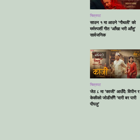
चित्रपट
साउन १ मा आउने ‘गौथली’ को
मर्मस्पर्शी गीत ‘आँखा भरी आँसु’
सार्वजनिक
VIDEO
चित्रपट
जेठ ८ मा ‘काजी’ आउँदै: विपीन र
केकीको जोडीसँगै ‘वारी बर पारी
पीपलु’