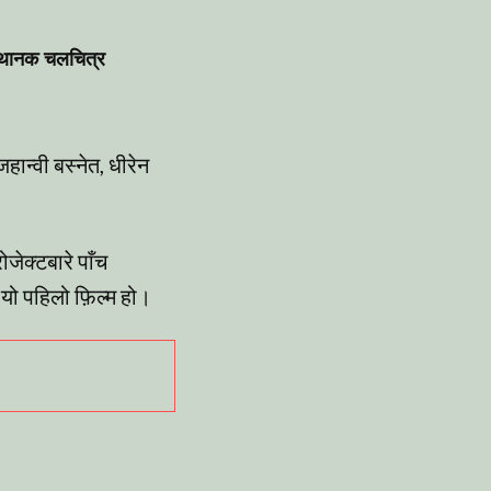
कथानक चलचित्र
हान्वी बस्नेत, धीरेन
जेक्टबारे पाँच
यो पहिलो फ़िल्म हो।