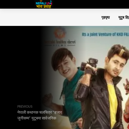
गृहपृष्ठ
यूटूब हि
PREVIOUS
नेपाली कथानक चलचित्र “हजार
जुनीसम्म” यूटूबमा सार्वजनिक