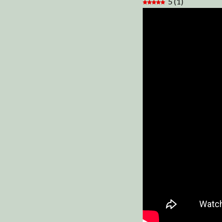
5
(
1
)