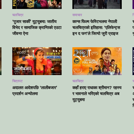
चलचित्र
समाचार
च
‘पुजार सार्की’ युट्युबमा: जातीय
कान्स फिल्म फेस्टिभलमा नेपाली
विभेद र सामाजिक क्रान्तिको एउटा
चलचित्रको इतिहास: ‘एलिफेन्ट्स
प
जीवन्त ऐना
इन द फग’ले जित्यो जुरी प्राइज
य
VIDEO
VIDEO
चित्रपट
चलचित्र
अदालत आदेशपछि ‘लालीबजार’
कहाँ हराए राधाका श्रीमान? रहस्य
प्रदर्शन अन्योलमा
र भावनाले भरिएको चलचित्र अब
युट्युबमा
ज