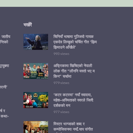
भर्खरै
ा: जातीय
चिनियाँ भाषामा गुञ्जियो गायक
न्तिको
एकदेव लिम्बुको चर्चित गीत ‘झिम
झिमाउने आँखैले’
993 views
्युबमा
अफ्रिकामा खिचिएको नेपाली
लोक गीत “लौननि यस्तो भए म
किन” चर्चामा
979 views
रानी’
‘कटर कटरमा’ नयाँ स्वादमा,
महेश–अस्मिताको स्वरले जित्दै
दर्शकको मन
्ष र
977 views
 कथा-
मिस्टर भान्जाको शब्द र
कम्पोजिसनमा नयाँ र्‍याप संगीत