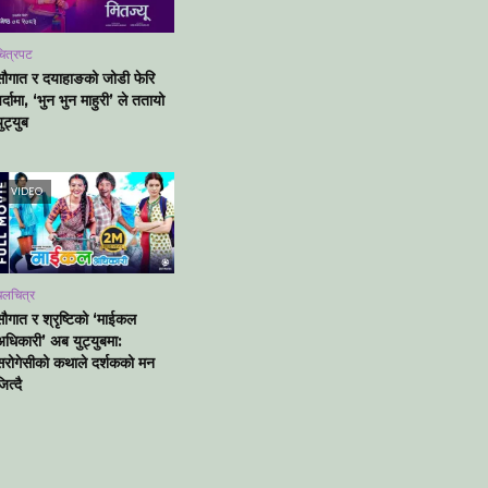
ित्रपट
सौगात र दयाहाङको जोडी फेरि
र्दामा, ‘भुन भुन माहुरी’ ले ततायो
ुट्युब
VIDEO
चलचित्र
सौगात र श्रृष्टिको ‘माईकल
अधिकारी’ अब युट्युबमा:
सरोगेसीको कथाले दर्शकको मन
ित्दै