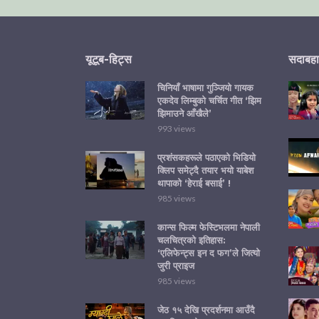
यूटूब-हिट्स
सदाबहा
चिनियाँ भाषामा गुञ्जियो गायक
एकदेव लिम्बुको चर्चित गीत ‘झिम
झिमाउने आँखैले’
993 views
प्रशंसकहरूले पठाएको भिडियो
क्लिप समेट्दै तयार भयो याबेश
थापाको ‘हेराई बसाई’ !
985 views
कान्स फिल्म फेस्टिभलमा नेपाली
चलचित्रको इतिहास:
‘एलिफेन्ट्स इन द फग’ले जित्यो
जुरी प्राइज
985 views
जेठ १५ देखि प्रदर्शनमा आउँदै