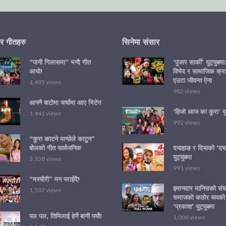
र गीतहरु
सिनेमा संसार
“पानी गिलासमा” भन्दै गीत
‘पुजार सार्की’ युट्युबम
आयो!
विभेद र सामाजिक क्रा
एउटा जीवन्त ऐना
1,495 views
982 views
आफ्नै बाटोमा चर्चामा आए भिटेन
‘हिजो आज का कुरा’ युट
1,441 views
992 views
“कुरा काटने मान्छेले काटुन”
बोलको गीत सार्वजनिक
दयाहाङ र दियाको ‘दया
युट्युबमा
2,338 views
991 views
“मस्यौरी” मन पराईदै!
इमानदार मानिसको संघर
1,507 views
समाजको कठोर रूपको
‘प्रकाश’ युट्युबमा
पल पल, तिमिलाई हेर्ने बानी पर्यो!
1,006 views