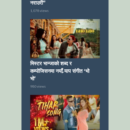
नराउरी”
1,078 views
मिस्टर भान्जाको शब्द र
कम्पोजिसनमा नयाँ र्‍याप संगीत ‘भो
भो’
980 views