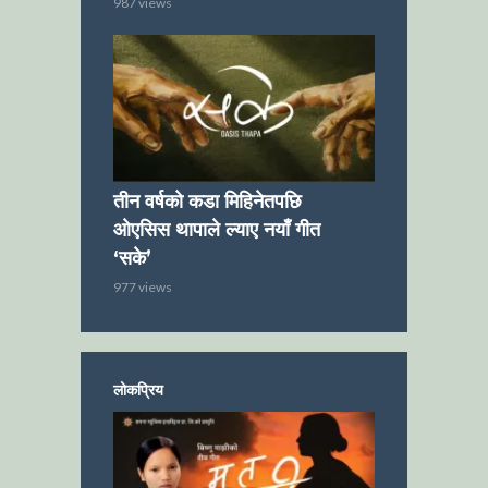
987 views
तीन वर्षको कडा मिहिनेतपछि
ओएसिस थापाले ल्याए नयाँ गीत
‘सके’
977 views
लोकप्रिय