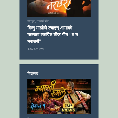
,
गीतहरु
तीजको गीत
विष्णु माझीले ल्याइन् आमाको
ममतामा समर्पित तीज गीत “म त
नराउरी”
1,078 views
चित्रपट