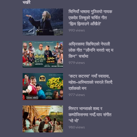
भर्खरै
चिनियाँ भाषामा गुञ्जियो गायक
एकदेव लिम्बुको चर्चित गीत
‘झिम झिमाउने आँखैले’
993 views
अफ्रिकामा खिचिएको नेपाली
लोक गीत “लौननि यस्तो भए म
किन” चर्चामा
979 views
‘कटर कटरमा’ नयाँ स्वादमा,
महेश–अस्मिताको स्वरले जित्दै
दर्शकको मन
977 views
मिस्टर भान्जाको शब्द र
कम्पोजिसनमा नयाँ र्‍याप संगीत
‘भो भो’
980 views