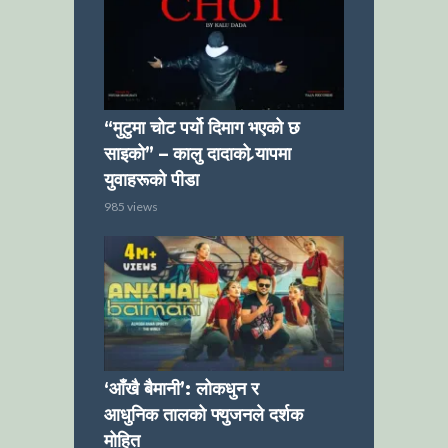
“मुटुमा चोट पर्यो दिमाग भएको छ
साइको” – कालु दादाको र्‍यापमा
युवाहरूको पीडा
985 views
‘आँखै बैमानी’: लोकधुन र
आधुनिक तालको फ्युजनले दर्शक
मोहित