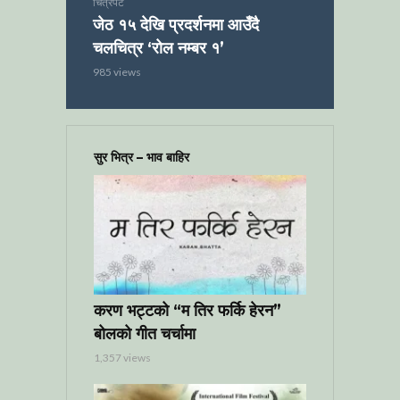
चित्रपट
जेठ १५ देखि प्रदर्शनमा आउँदै
चलचित्र ‘रोल नम्बर १’
985 views
सुर भित्र – भाव बाहिर
करण भट्टको “म तिर फर्कि हेरन”
बोलको गीत चर्चामा
1,357 views