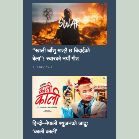
“खाली आँशु मात्रै छ बिदाईको
बेला”: स्वारको नयाँ गीत
1,004 views
हिन्दी–नेपाली फ्युजनको जादु:
‘काली काली’