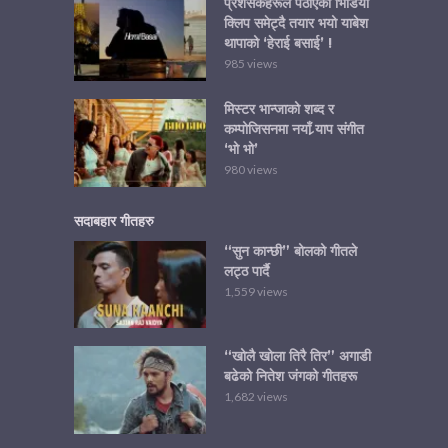
प्रशंसकहरूले पठाएको भिडियो
क्लिप समेट्दै तयार भयो याबेश
थापाको ‘हेराई बसाई’ !
985 views
मिस्टर भान्जाको शब्द र
कम्पोजिसनमा नयाँ र्‍याप संगीत
‘भो भो’
980 views
सदाबहार गीतहरु
“सुन कान्छी” बोलको गीतले
लट्ठ पार्दै
1,559 views
“खोलै खोला तिरै तिर” अगाडी
बढेको नितेश जंगको गीतहरू
1,682 views