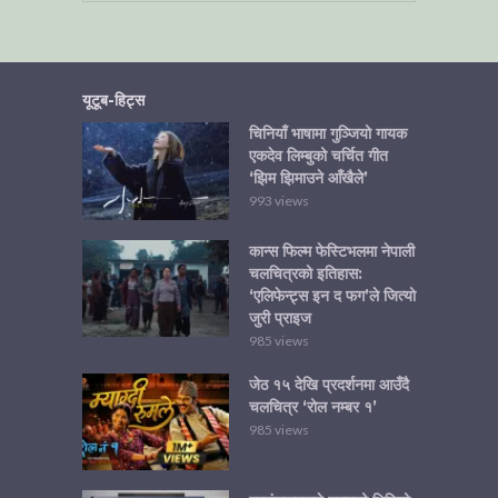
यूटूब-हिट्स
चिनियाँ भाषामा गुञ्जियो गायक
एकदेव लिम्बुको चर्चित गीत
‘झिम झिमाउने आँखैले’
993 views
कान्स फिल्म फेस्टिभलमा नेपाली
चलचित्रको इतिहास:
‘एलिफेन्ट्स इन द फग’ले जित्यो
जुरी प्राइज
985 views
जेठ १५ देखि प्रदर्शनमा आउँदै
चलचित्र ‘रोल नम्बर १’
985 views