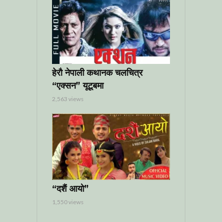
हेरौ नेपाली कथानक चलचित्र
“एक्सन” यूटूबमा
2,563 views
“दशैं आयो”
1,550 views