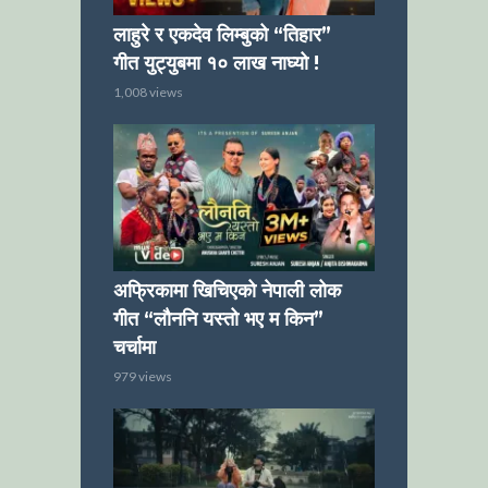
लाहुरे र एकदेव लिम्बुको “तिहार”
गीत युट्युबमा १० लाख नाघ्यो !
1,008 views
अफ्रिकामा खिचिएको नेपाली लोक
गीत “लौननि यस्तो भए म किन”
चर्चामा
979 views