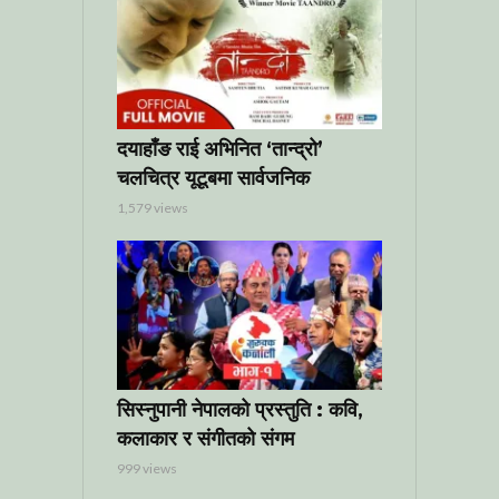
दयाहाँङ राई अभिनित ‘तान्द्रो’
चलचित्र यूटूबमा सार्वजनिक
1,579 views
सिस्नुपानी नेपालको प्रस्तुति : कवि,
कलाकार र संगीतको संगम
999 views