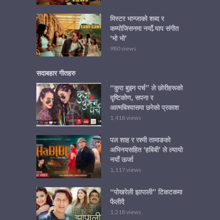
मिस्टर भान्जाको शब्द र
कम्पोजिसनमा नयाँ र्‍याप संगीत
‘भो भो’
980 views
सदाबहार गीतहरु
“कुरा बुझ्न पर्च” ले छोरीहरूको
दृष्टिकोण, सपना र
आत्मबिश्वासमा छरेको प्रकाश
1,418 views
पल शाह र रश्मी तामाङको
अभिनयसहित ‘हबिबी’ ले ल्यायो
नयाँ ऊर्जा
1,117 views
“पोखरेली झापाली” टिकटकमा
फैलीदै
1,218 views