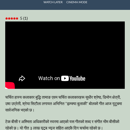
WATCH LATER
CINEMA MODE
5
(
1
)
चर्चित हास्य कलाकार बुद्धि तामाङ एवम चर्चित कलाकारहरू सुधीर श्रेष्ठ, डिमोन क्षेत्री,
उषा उप्रेती, श्रेया सिटौला लगायत अभिनित “झम्क्या बुलाकी” बोलको गीत आज यूटूबमा
सार्वजनिक भएको छ।
टेक बीसी र अश्मिता अधिकारीको स्वरमा आएको यस गीतको शब्द र संगीत भीम बीसीको
रहेको छ। यो गीत ३ लाख यूटूब भ्यूज सहित आएकै दिन चर्चामा रहेको छ।