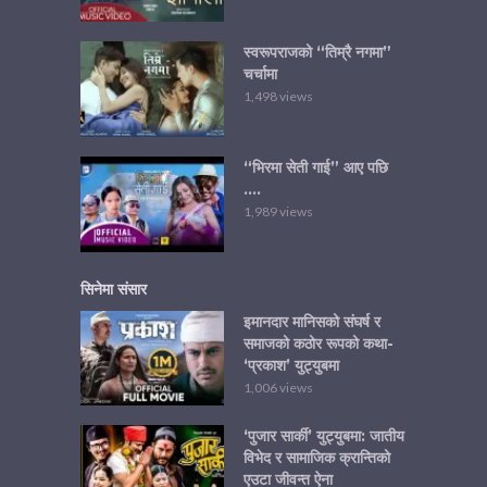
स्वरूपराजको “तिम्रै नगमा”
चर्चामा
1,498 views
“भिरमा सेती गाई” आए पछि
….
1,989 views
सिनेमा संसार
इमानदार मानिसको संघर्ष र
समाजको कठोर रूपको कथा-
‘प्रकाश’ युट्युबमा
1,006 views
‘पुजार सार्की’ युट्युबमा: जातीय
विभेद र सामाजिक क्रान्तिको
एउटा जीवन्त ऐना