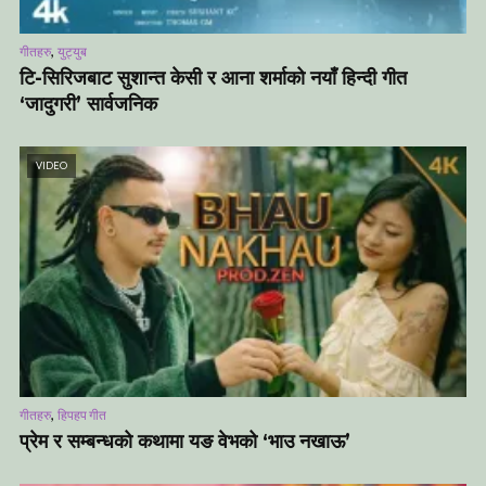
,
गीतहरु
युट्युब
टि-सिरिजबाट सुशान्त केसी र आना शर्माको नयाँ हिन्दी गीत
‘जादुगरी’ सार्वजनिक
VIDEO
,
गीतहरु
हिपहप गीत
प्रेम र सम्बन्धको कथामा यङ वेभको ‘भाउ नखाऊ’