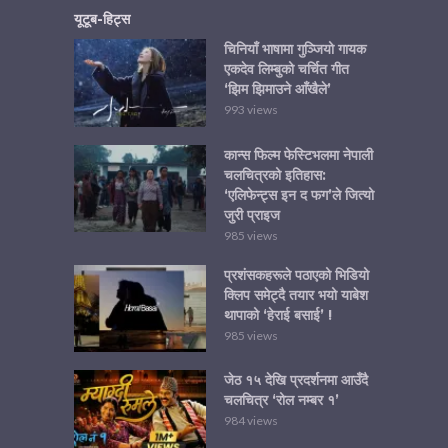
यूटूब-हिट्स
चिनियाँ भाषामा गुञ्जियो गायक
एकदेव लिम्बुको चर्चित गीत
‘झिम झिमाउने आँखैले’
993 views
कान्स फिल्म फेस्टिभलमा नेपाली
चलचित्रको इतिहास:
‘एलिफेन्ट्स इन द फग’ले जित्यो
जुरी प्राइज
985 views
प्रशंसकहरूले पठाएको भिडियो
क्लिप समेट्दै तयार भयो याबेश
थापाको ‘हेराई बसाई’ !
985 views
जेठ १५ देखि प्रदर्शनमा आउँदै
चलचित्र ‘रोल नम्बर १’
984 views