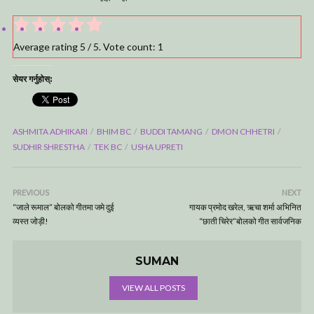
Average rating
5
/ 5. Vote count:
1
सेयर गर्नुहोस्:
ASHMITA ADHIKARI
BHIM BC
BUDDI TAMANG
DMON CHHETRI
SUDHIR SHRESTHA
TEK BC
USHA UPRETI
PREVIOUS
NEXT
“जाले रूमाल” बोलको गीतमा जमे दुई
गायक प्रमोद खरेल, ऋचा शर्मा अभिनित
व्यस्त जोड़ी!
“छाती चिरेर”बोलको गीत सार्वजनिक
SUMAN
VIEW ALL POSTS