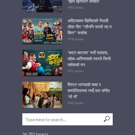
‘झिम झिमाउने आँखैले’
993 views
अफ्रिकामा खिचिएको नेपाली
लोक गीत “लौननि यस्तो भए म
किन” चर्चामा
979 views
‘कटर कटरमा’ नयाँ स्वादमा,
महेश–अस्मिताको स्वरले जित्दै
दर्शकको मन
977 views
मिस्टर भान्जाको शब्द र
कम्पोजिसनमा नयाँ र्‍याप संगीत
‘भो भो’
980 views
36,781 hearts.