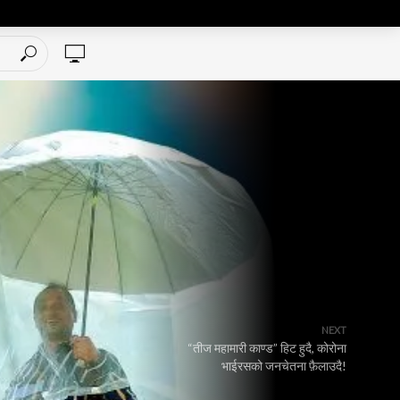
NEXT
“तीज महामारी काण्ड” हिट हुदै, कोरोना
भाईरसको जनचेतना फ़ैलाउदै!