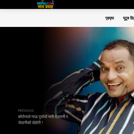
गृहपृष्ठ
यूटूब हि
PREVIOUS
कोरोनाले गाऊ पूर्यायो भनी देउरानी र
जेठानीको दोहोरी !