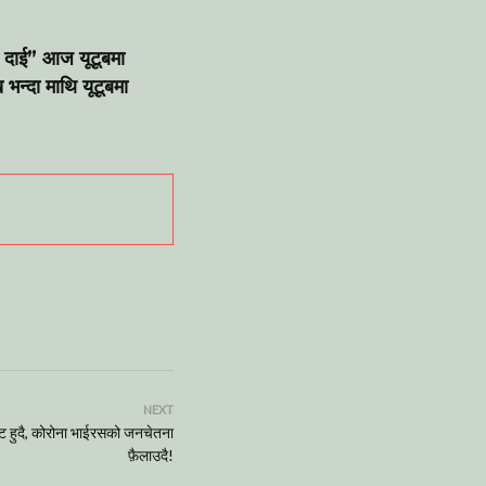
ी दाई” आज यूटूबमा
भन्दा माथि यूटूबमा
NEXT
िट हुदै, कोरोना भाईरसको जनचेतना
फ़ैलाउदै!