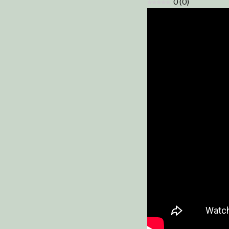
0
(
0
)