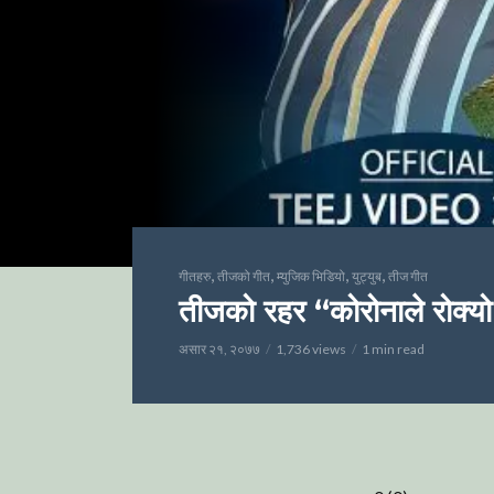
,
,
,
,
गीतहरु
तीजको गीत
म्युजिक भिडियो
युट्युब
तीज गीत
तीजको रहर “कोरोनाले रोक्यो झ
असार २१, २०७७
1,736 views
1 min read