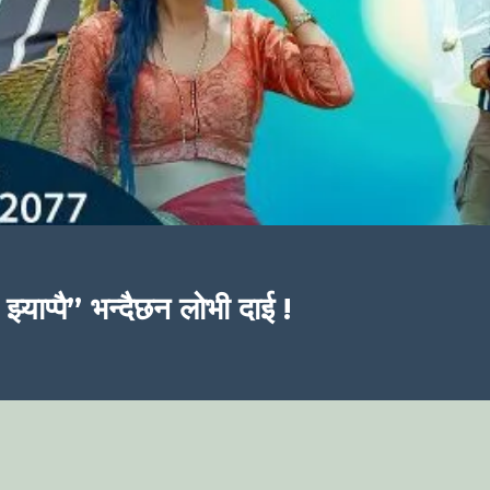
्याप्पै” भन्दैछन लोभी दाई !