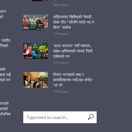
993 views
ीमान?
को
अफ्रिकामा खिचिएको नेपाली
लोक गीत “लौननि यस्तो भए म
किन” चर्चामा
979 views
ा: जातीय
न्तिको
‘कटर कटरमा’ नयाँ स्वादमा,
महेश–अस्मिताको स्वरले जित्दै
दर्शकको मन
977 views
ोजको
हाङ राई
मिस्टर भान्जाको शब्द र
नयले मन
कम्पोजिसनमा नयाँ र्‍याप संगीत
‘भो भो’
979 views
 मगरको
‘ऊनको
ार्वजनिक