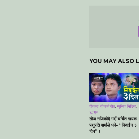
YOU MAY ALSO L
VIDEO
,
,
,
गीतहरु
तीजको गीत
म्युजिक भिडियो
युट्युब
तीज नजिकीदै गर्दा चर्चित गायक
पशुपति शर्माले भने- “निदाईन ३
दिन” !