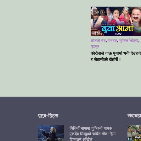
VIDEO
,
,
,
तीजको गीत
गीतहरु
म्युजिक भिडियो
युट्युब
कोरोनाले गाऊ पूर्यायो भनी देउरान
र जेठानीको दोहोरी !
यूटूब-हिट्स
सदाबहा
चिनियाँ भाषामा गुञ्जियो गायक
एकदेव लिम्बुको चर्चित गीत ‘झिम
झिमाउने आँखैले’