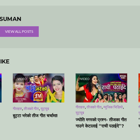
SUMAN
VIEW ALL POSTS
IKE
VIDEO
VIDEO
,
,
,
गीतहरु
तीजको गीत
म्युजिक भिडियो
ग
,
,
गीतहरु
तीजको गीत
युट्युब
युट्युब
य
बुट्टा भरेको तीज गीत चर्चामा!
ज्योति मगरको प्रश्न- तीजका गीत
गाउने केटालाई “राची पठाईदे”?