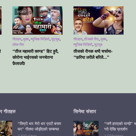
VIDEO
VIDEO
,
,
,
,
,
,
,
गीतहरु
मुख्य
म्युजिक भिडियो
युट्युब
गीतहरु
तीजको गीत
मुख्य
,
लोक गीत
म्युजिक भिडियो
युट्युब
ी
“तीज महामारी काण्ड” हिट हुदै,
तीजको रौनक थप्दै चर्चामा-
कोरोना भाईरसको जनचेतना
“फ़रिया लरीलै बरिलै…”
फ़ैलाउदै!
र गीतहरु
सिनेमा संसार
“तिम्रो थर मेरो थर एउटै बनाम
“जनै हराएको मान्छे” भ
घर” गीतमा जोड़ीएको सम्बन्ध!
गते देखि प्रदर्शन
1,835 views
1,029 views