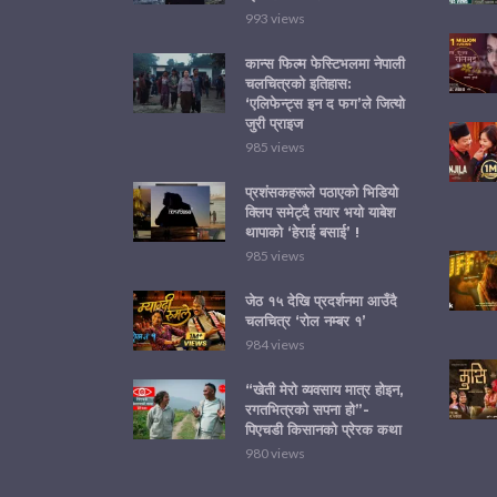
993 views
कान्स फिल्म फेस्टिभलमा नेपाली
चलचित्रको इतिहास:
‘एलिफेन्ट्स इन द फग’ले जित्यो
जुरी प्राइज
985 views
प्रशंसकहरूले पठाएको भिडियो
क्लिप समेट्दै तयार भयो याबेश
थापाको ‘हेराई बसाई’ !
985 views
जेठ १५ देखि प्रदर्शनमा आउँदै
चलचित्र ‘रोल नम्बर १’
984 views
“खेती मेरो व्यवसाय मात्र होइन,
रगतभित्रको सपना हो”-
पिएचडी किसानको प्रेरक कथा
980 views