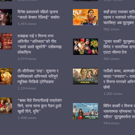
दिनेश ढकालको पहिलो सृजना
कहाँ हराए राधाका श्र
“कालो केशमा रेलिमई” चर्चामा
रहस्य र भावनाले भरिए
चलचित्र अब युट्युबमा
1,455 views
982 views
दयाहाङ राई र मिरुना मगर
अभिनीत “अञ्जिला”को गीत
‘पुजार सार्की’ युट्युबम
“डल्ले डल्ले खुर्सानी” दर्शकमाझ
विभेद र सामाजिक क्रा
लोकप्रिय
एउटा जीवन्त ऐना
1,074 views
982 views
टी-सीरीजमा ‘उफ्’: सुसान्त र
गाउँको कथा, आत्मख
स्वस्तिमाको अभिनयले भरिपूर्ण
यात्रा “मनसरा”– दया
म्यूजिक भिडियो ट्रेन्डिङमा
र मिरुना मगरको अभि
छोयो
1,134 views
1,005 views
“बल्ल मैले जिन्दगीलाई राम्रोसंग
चिने, साना साना कुरा रैछन ठुलो
विपिन कार्की र मिरुना
खुसी दिने, मुसि”
भावनात्मक प्रेमकथा 
स्वीटर’ युट्युबमार्फत स
1,408 views
994 views