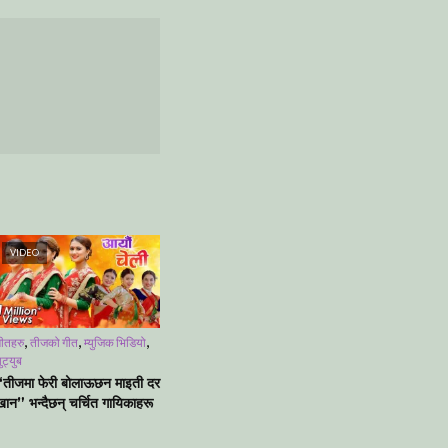
VIDEO
,
,
,
ीतहरु
तीजको गीत
म्युजिक भिडियो
ुट्युब
“तीजमा फेरी बोलाऊछन माइती दर
खान” भन्दैछन् चर्चित गायिकाहरू