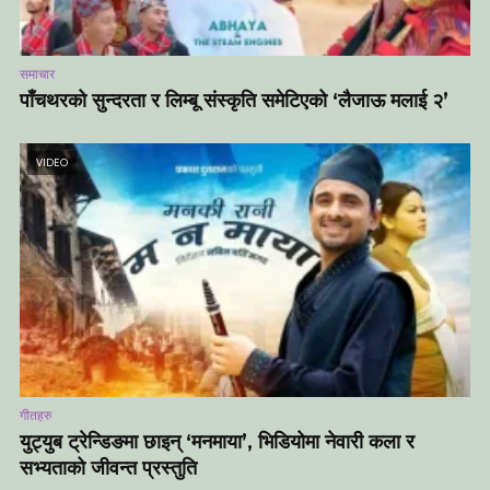
समाचार
पाँचथरको सुन्दरता र लिम्बू संस्कृति समेटिएको ‘लैजाऊ मलाई २’
VIDEO
गीतहरु
युट्युब ट्रेन्डिङमा छाइन् ‘मनमाया’, भिडियोमा नेवारी कला र
सभ्यताको जीवन्त प्रस्तुति