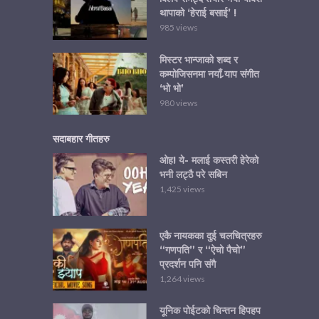
थापाको ‘हेराई बसाई’ !
985 views
मिस्टर भान्जाको शब्द र
कम्पोजिसनमा नयाँ र्‍याप संगीत
‘भो भो’
980 views
सदाबहार गीतहरु
ओह! ये- मलाई कस्तरी हेरेको
भनी लट्ठै परे सबिन
1,425 views
एकै नायकका दुई चलचित्रहरु
“गणपति” र “ऐचो पैचो”
प्रदर्शन पनि संगै
1,264 views
यूनिक पोईटको चिन्तन हिपहप