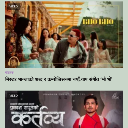
VIDEO
गीतहरु
मिस्टर भान्जाको शब्द र कम्पोजिसनमा नयाँ र्‍याप संगीत ‘भो भो’
VIDEO