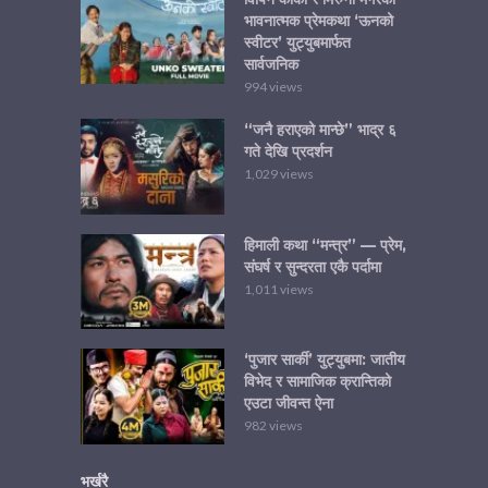
भावनात्मक प्रेमकथा ‘ऊनको
स्वीटर’ युट्युबमार्फत
सार्वजनिक
994 views
“जनै हराएको मान्छे” भाद्र ६
गते देखि प्रदर्शन
1,029 views
हिमाली कथा “मन्त्र” — प्रेम,
संघर्ष र सुन्दरता एकै पर्दामा
1,011 views
‘पुजार सार्की’ युट्युबमा: जातीय
विभेद र सामाजिक क्रान्तिको
एउटा जीवन्त ऐना
982 views
भर्खरै