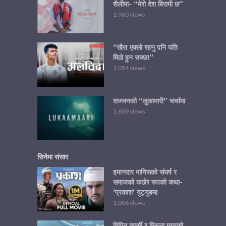
शैलीमा- “मेरो देश बिरामी छ”
1,960 views
“खैर! एक्लो रहनु पनि यति
मिठो हुन सक्छ!”
1,054 views
सज्जनको “लुकामारी” चर्चामा
1,609 views
सिनेमा संसार
इमानदार मानिसको संघर्ष र
समाजको कठोर रूपको कथा-
‘प्रकाश’ युट्युबमा
1,006 views
विपिन कार्की र मिरुना मगरको