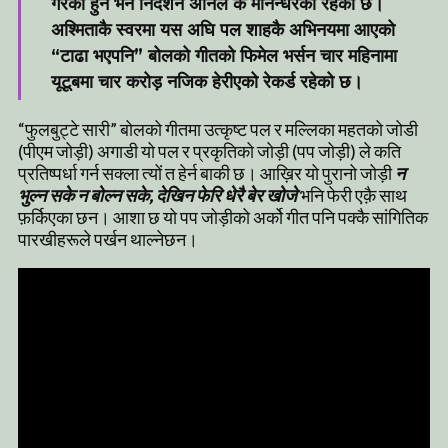
गरेका हुन भने निर्देशन अनिल के मानन्धरको रहेको छ।
अश्मिताकै स्वरमा यस अघि पल शाहकै अभिनयमा आएको
“टाढा भएपनि” बोलको गीतको फिमेल भर्सन चार महिनामा
यूटूबमा चार करोड़ नजिक हेरीएको रेकर्ड रहेको छ।
“फुलबुट्टे सारी” बोलको गीतमा उत्कृष्ट पल र मल्लिका महतको जोडी
(पीएम जोड़ी) अगाडी यो पल र प्रकृतिको जोड़ी (पप जोड़ी) ले कति
प्रतिष्पर्धा गर्न सक्ला त्यों त हेर्न बाकी छ। आख़िर यो पुरानो जोड़ी
न
भुल्न सके न बोल्न सके, देखिन फेरि धेरै बेर खोजे
भनि फेरी एक़ै साथ
फ़र्किएका छन। आशा छ यो पप जोड़ीको अर्को गीत पनि पक्कै सांगितिक
पारखीहरूले पर्खन थाल्नेछन।