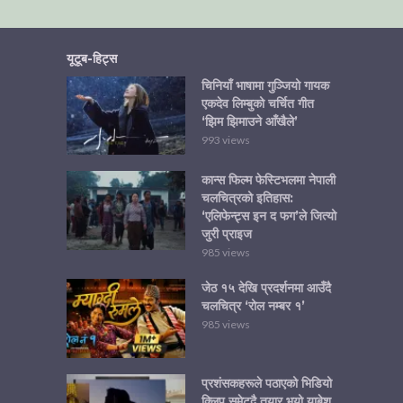
यूटूब-हिट्स
चिनियाँ भाषामा गुञ्जियो गायक
एकदेव लिम्बुको चर्चित गीत
‘झिम झिमाउने आँखैले’
993 views
कान्स फिल्म फेस्टिभलमा नेपाली
चलचित्रको इतिहास:
‘एलिफेन्ट्स इन द फग’ले जित्यो
जुरी प्राइज
985 views
जेठ १५ देखि प्रदर्शनमा आउँदै
चलचित्र ‘रोल नम्बर १’
985 views
प्रशंसकहरूले पठाएको भिडियो
क्लिप समेट्दै तयार भयो याबेश