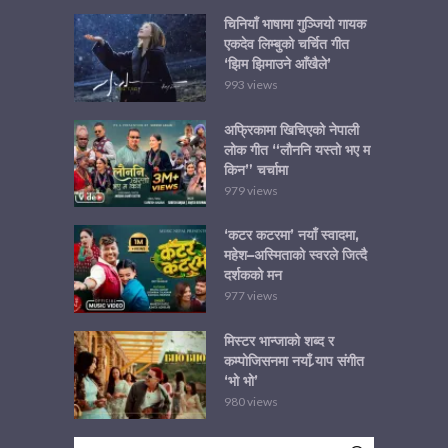
चिनियाँ भाषामा गुञ्जियो गायक
एकदेव लिम्बुको चर्चित गीत
‘झिम झिमाउने आँखैले’
993 views
अफ्रिकामा खिचिएको नेपाली
लोक गीत “लौननि यस्तो भए म
किन” चर्चामा
979 views
‘कटर कटरमा’ नयाँ स्वादमा,
महेश–अस्मिताको स्वरले जित्दै
दर्शकको मन
977 views
मिस्टर भान्जाको शब्द र
कम्पोजिसनमा नयाँ र्‍याप संगीत
‘भो भो’
980 views