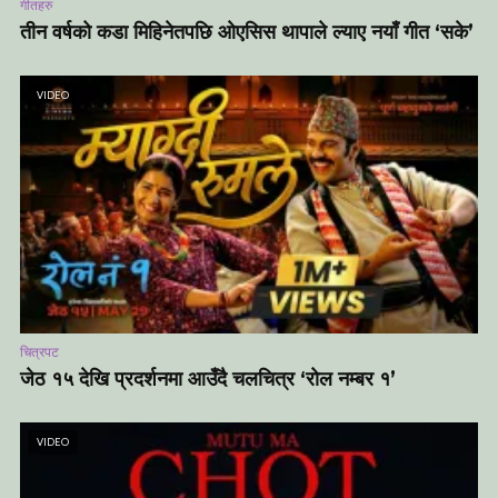
गीतहरु
तीन वर्षको कडा मिहिनेतपछि ओएसिस थापाले ल्याए नयाँ गीत ‘सके’
VIDEO
चित्रपट
जेठ १५ देखि प्रदर्शनमा आउँदै चलचित्र ‘रोल नम्बर १’
VIDEO