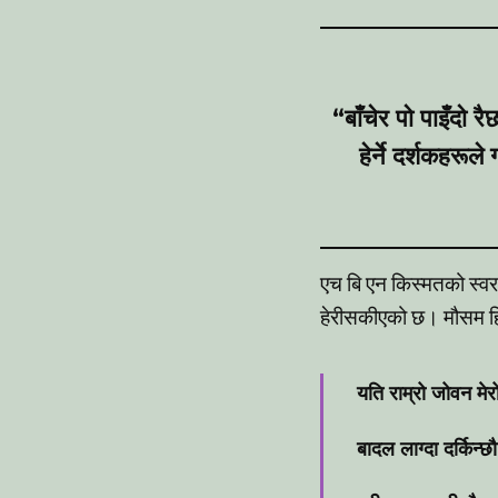
“बाँचेर पो पाइँदो
हेर्ने दर्शकहरू
एच बि एन किस्मतको स्व
हेरीसकीएको छ। मौसम हिम
यति राम्रो जोवन मे
बादल लाग्दा दर्किन्छ