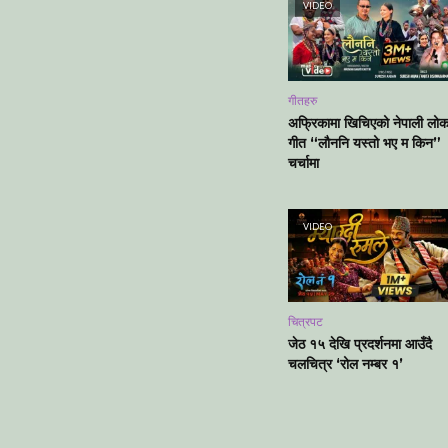
VIDEO
गीतहरु
अफ्रिकामा खिचिएको नेपाली लो
गीत “लौननि यस्तो भए म किन”
चर्चामा
VIDEO
चित्रपट
जेठ १५ देखि प्रदर्शनमा आउँदै
चलचित्र ‘रोल नम्बर १’