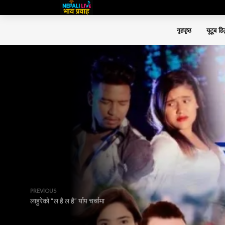
गृहपृष्ठ
यूटूब हि
PREVIOUS
लाहुरेको “ल है ल है” र्याप चर्चामा