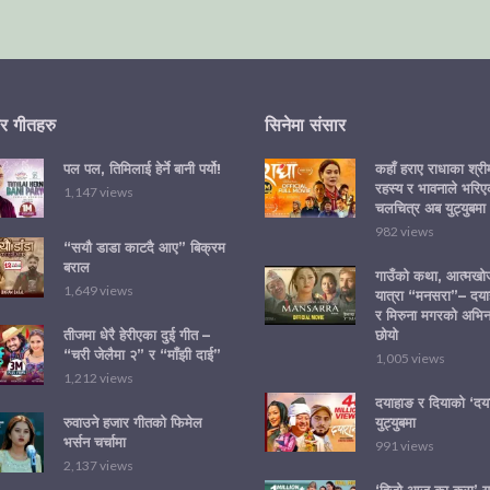
र गीतहरु
सिनेमा संसार
पल पल, तिमिलाई हेर्ने बानी पर्यो!
कहाँ हराए राधाका श्र
रहस्य र भावनाले भरिए
1,147 views
चलचित्र अब युट्युबमा
982 views
“सयौ डाडा काटदै आए” बिक्रम
बराल
गाउँको कथा, आत्मख
1,649 views
यात्रा “मनसरा”– दया
र मिरुना मगरको अभि
छोयो
तीजमा धेरै हेरीएका दुई गीत –
“चरी जेलैमा २” र “माँझी दाई”
1,005 views
1,212 views
दयाहाङ र दियाको ‘दया
युट्युबमा
रुवाउने हजार गीतको फिमेल
भर्सन चर्चामा
991 views
2,137 views
‘हिजो आज का कुरा’ युट