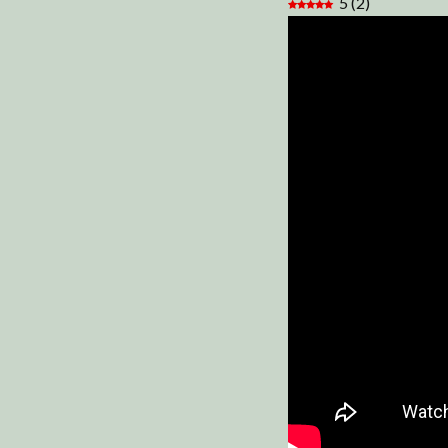
5
(
2
)