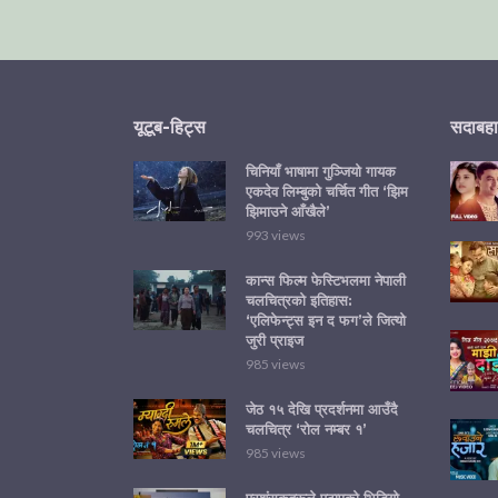
यूटूब-हिट्स
सदाबहा
चिनियाँ भाषामा गुञ्जियो गायक
एकदेव लिम्बुको चर्चित गीत ‘झिम
झिमाउने आँखैले’
993 views
कान्स फिल्म फेस्टिभलमा नेपाली
चलचित्रको इतिहास:
‘एलिफेन्ट्स इन द फग’ले जित्यो
जुरी प्राइज
985 views
जेठ १५ देखि प्रदर्शनमा आउँदै
चलचित्र ‘रोल नम्बर १’
985 views
प्रशंसकहरूले पठाएको भिडियो