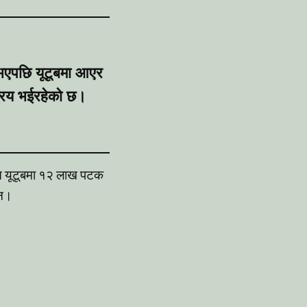
 भएपछि यूटूबमा आएर
प्रिय भईरहेको छ।
ीत यूटूबमा १२ लाख पटक
छन।