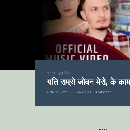
,
गीतहरु
यूटूब हिट्स
यति राम्रो जोवन मेरो, के का
असार १६, २०७८
1,347 views
1 min read