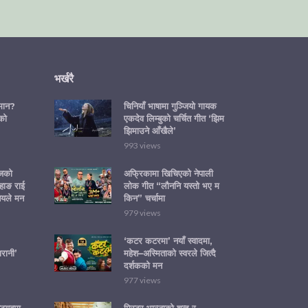
भर्खरै
ीमान?
चिनियाँ भाषामा गुञ्जियो गायक
को
एकदेव लिम्बुको चर्चित गीत ‘झिम
झिमाउने आँखैले’
993 views
ोजको
अफ्रिकामा खिचिएको नेपाली
हाङ राई
लोक गीत “लौननि यस्तो भए म
नयले मन
किन” चर्चामा
979 views
‘कटर कटरमा’ नयाँ स्वादमा,
रानी’
महेश–अस्मिताको स्वरले जित्दै
दर्शकको मन
977 views
्युबमा
मिस्टर भान्जाको शब्द र