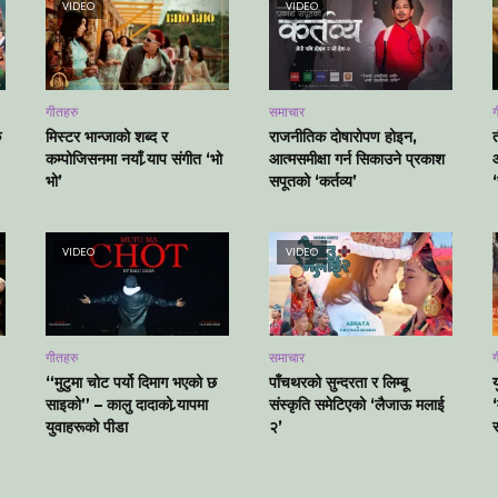
VIDEO
VIDEO
गीतहरु
समाचार
ग
क
मिस्टर भान्जाको शब्द र
राजनीतिक दोषारोपण होइन,
कम्पोजिसनमा नयाँ र्‍याप संगीत ‘भो
आत्मसमीक्षा गर्न सिकाउने प्रकाश
भो’
सपूतको ‘कर्तव्य’
VIDEO
VIDEO
गीतहरु
समाचार
ग
“मुटुमा चोट पर्यो दिमाग भएको छ
पाँचथरको सुन्दरता र लिम्बू
य
साइको” – कालु दादाको र्‍यापमा
संस्कृति समेटिएको ‘लैजाऊ मलाई
युवाहरूको पीडा
२’
स