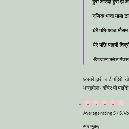
हुरी आउदा हुरी झै आ
नजिक भन्दा माया टाढ
धेरै पछि आज मौसम
धेरै पछि पाइयों तिम्
-टिकटकमा चलेका गीतका 
असारे झरी, बाढीपहिरो, 
भन्नुहोला- बाँचेर पो पाइँद
Average rating
5
/ 5. V
सेयर गर्नुहोस्: