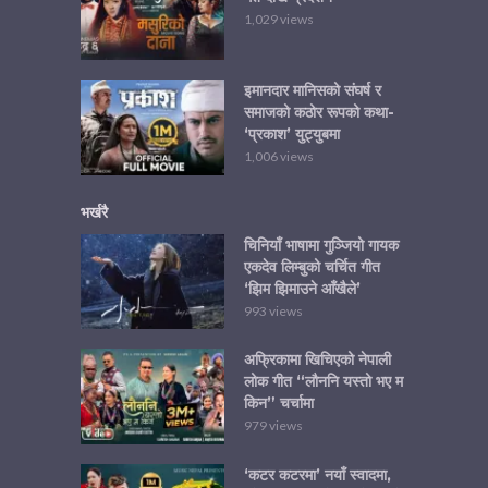
1,029 views
इमानदार मानिसको संघर्ष र
समाजको कठोर रूपको कथा-
‘प्रकाश’ युट्युबमा
1,006 views
भर्खरै
चिनियाँ भाषामा गुञ्जियो गायक
एकदेव लिम्बुको चर्चित गीत
‘झिम झिमाउने आँखैले’
993 views
अफ्रिकामा खिचिएको नेपाली
लोक गीत “लौननि यस्तो भए म
किन” चर्चामा
979 views
‘कटर कटरमा’ नयाँ स्वादमा,