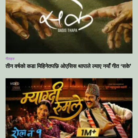
गीतहरु
तीन वर्षको कडा मिहिनेतपछि ओएसिस थापाले ल्याए नयाँ गीत ‘सके’
VIDEO