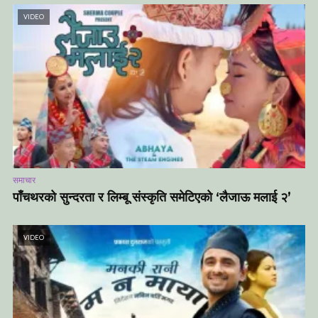
VIDEO
समाचार
पाँचथरको सुन्दरता र लिम्बू संस्कृति समेटिएको ‘लैजाऊ मलाई २’
VIDEO