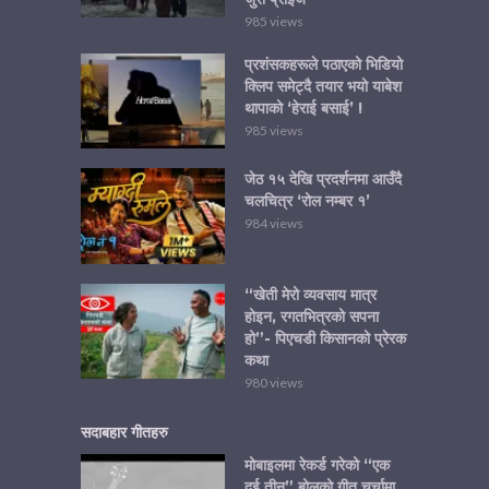
985 views
प्रशंसकहरूले पठाएको भिडियो
क्लिप समेट्दै तयार भयो याबेश
थापाको ‘हेराई बसाई’ !
985 views
जेठ १५ देखि प्रदर्शनमा आउँदै
चलचित्र ‘रोल नम्बर १’
984 views
“खेती मेरो व्यवसाय मात्र
होइन, रगतभित्रको सपना
हो”- पिएचडी किसानको प्रेरक
कथा
980 views
सदाबहार गीतहरु
मोबाइलमा रेकर्ड गरेको “एक
दुई तीन” बोलको गीत चर्चामा