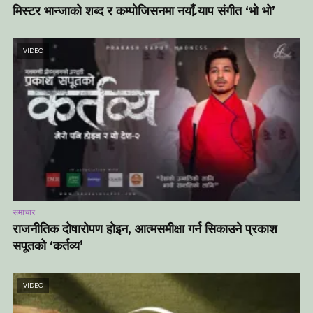
मिस्टर भान्जाको शब्द र कम्पोजिसनमा नयाँ र्‍याप संगीत ‘भो भो’
VIDEO
समाचार
राजनीतिक दोषारोपण होइन, आत्मसमीक्षा गर्न सिकाउने प्रकाश
सपूतको ‘कर्तव्य’
VIDEO