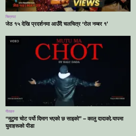
चित्रपट
जेठ १५ देखि प्रदर्शनमा आउँदै चलचित्र ‘रोल नम्बर १’
VIDEO
गीतहरु
“मुटुमा चोट पर्यो दिमाग भएको छ साइको” – कालु दादाको र्‍यापमा
युवाहरूको पीडा