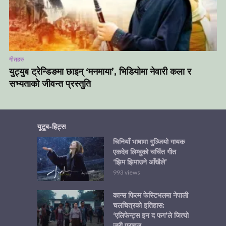
गीतहरु
युट्युब ट्रेन्डिङमा छाइन् ‘मनमाया’, भिडियोमा नेवारी कला र
सभ्यताको जीवन्त प्रस्तुति
यूटूब-हिट्स
चिनियाँ भाषामा गुञ्जियो गायक
एकदेव लिम्बुको चर्चित गीत
‘झिम झिमाउने आँखैले’
993 views
कान्स फिल्म फेस्टिभलमा नेपाली
चलचित्रको इतिहास:
‘एलिफेन्ट्स इन द फग’ले जित्यो
जुरी प्राइज