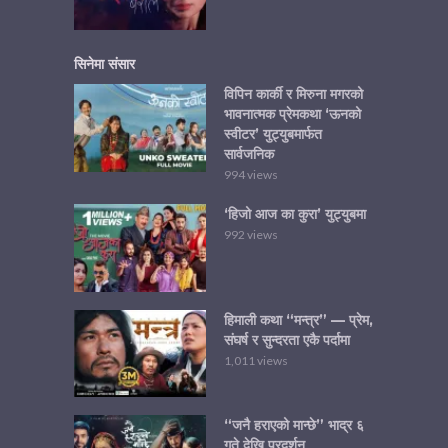
सिनेमा संसार
विपिन कार्की र मिरुना मगरको
भावनात्मक प्रेमकथा ‘ऊनको
स्वीटर’ युट्युबमार्फत
सार्वजनिक
994 views
‘हिजो आज का कुरा’ युट्युबमा
992 views
हिमाली कथा “मन्त्र” — प्रेम,
संघर्ष र सुन्दरता एकै पर्दामा
1,011 views
“जनै हराएको मान्छे” भाद्र ६
गते देखि प्रदर्शन