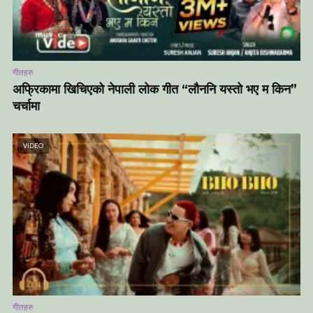
गीतहरु
अफ्रिकामा खिचिएको नेपाली लोक गीत “लौननि यस्तो भए म किन”
चर्चामा
VIDEO
गीतहरु