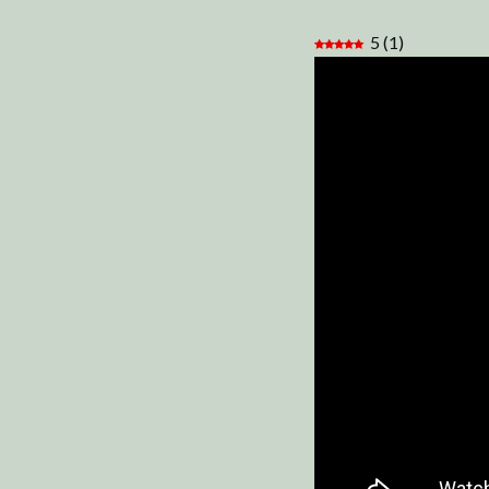
5
(
1
)