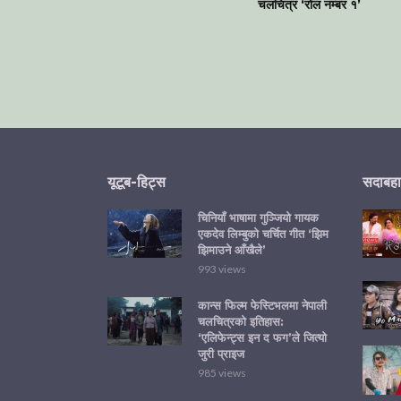
चलचित्र ‘रोल नम्बर १’
यूटूब-हिट्स
सदाबहा
चिनियाँ भाषामा गुञ्जियो गायक
एकदेव लिम्बुको चर्चित गीत ‘झिम
झिमाउने आँखैले’
993 views
कान्स फिल्म फेस्टिभलमा नेपाली
चलचित्रको इतिहास:
‘एलिफेन्ट्स इन द फग’ले जित्यो
जुरी प्राइज
985 views