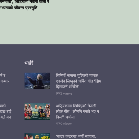
‘मनमाया’, भिडियोमा नेवारी कला र
भ्यताको जीवन्त प्रस्तुति
भर्खरै
्ष र
चिनियाँ भाषामा गुञ्जियो गायक
 कथा-
एकदेव लिम्बुको चर्चित गीत ‘झिम
झिमाउने आँखैले’
993 views
ोजको
अफ्रिकामा खिचिएको नेपाली
हाङ राई
लोक गीत “लौननि यस्तो भए म
नयले मन
किन” चर्चामा
979 views
‘कटर कटरमा’ नयाँ स्वादमा,