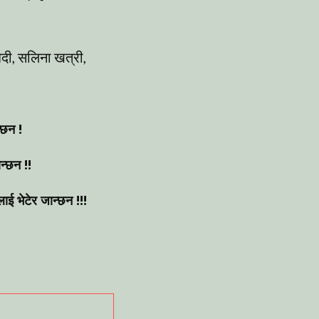
ेदी, सलिना खत्री,
्छन !
न्छन !!
ाई भेटेर जान्छन !!!