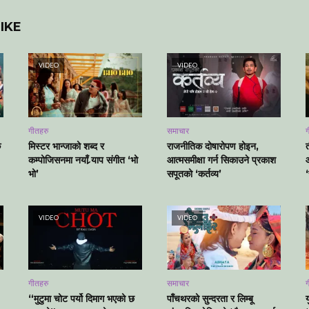
IKE
VIDEO
VIDEO
गीतहरु
समाचार
ग
क
मिस्टर भान्जाको शब्द र
राजनीतिक दोषारोपण होइन,
कम्पोजिसनमा नयाँ र्‍याप संगीत ‘भो
आत्मसमीक्षा गर्न सिकाउने प्रकाश
भो’
सपूतको ‘कर्तव्य’
VIDEO
VIDEO
गीतहरु
समाचार
ग
“मुटुमा चोट पर्यो दिमाग भएको छ
पाँचथरको सुन्दरता र लिम्बू
य