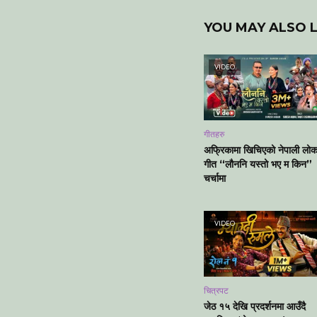
YOU MAY ALSO L
VIDEO
गीतहरु
अफ्रिकामा खिचिएको नेपाली लो
गीत “लौननि यस्तो भए म किन”
चर्चामा
VIDEO
चित्रपट
जेठ १५ देखि प्रदर्शनमा आउँदै