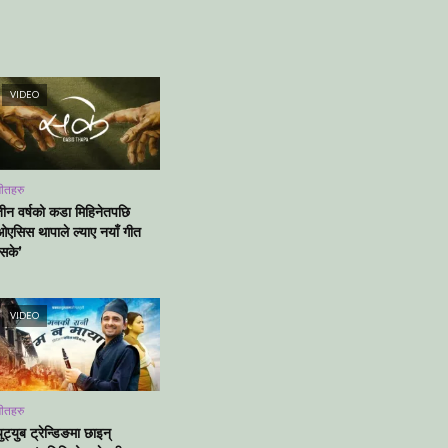
VIDEO
ीतहरु
तीन वर्षको कडा मिहिनेतपछि
ओएसिस थापाले ल्याए नयाँ गीत
‘सके’
VIDEO
ीतहरु
ुट्युब ट्रेन्डिङमा छाइन्