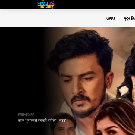
गृहपृष्ठ
यूटूब हि
PREVIOUS
सान भूषालको स्वरले थपेको “नशा”!