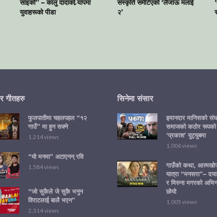
साइको” – कालु दादाको र्‍यापमा
संस्कृति समेटिएको ‘लैजाऊ मलाई
युवाहरूको पीडा
२’
स
र गीतहरु
सिनेमा संसार
फुलपातीमा चहलपहल “१२
इमानदार मानिसको संघर
गाउँ” मा हुन सक्ने
समाजको कठोर रूपको
‘प्रकाश’ युट्युबमा
1,214 views
1,006 views
“यो मनमा” अटाएनन् रवि
गाउँको कथा, आत्मख
1,584 views
यात्रा “मनसरा”– दया
र मिरुना मगरको अभि
छोयो
“जो सुकैले जे सुकै भनुन
विराटलाई बालै भएन”
1,005 views
2,314 views