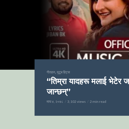
,
गीतहरु
यूटूब हिट्स
“तिम्रा यादहरू मलाई भेटेर जा
जान्छन्”
माघ ४, २०७८
3,102 views
2 min read