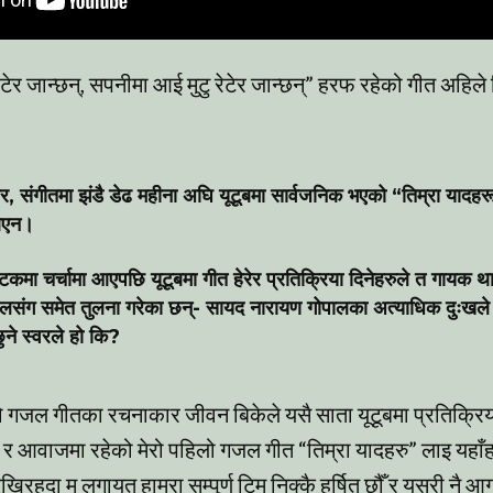
ेटेर जान्छन्, सपनीमा आई मुटु रेटेर जान्छन्” हरफ रहेको गीत अह
वर, संगीतमा झंडै डेढ महीना अघि यूटूबमा सार्वजनिक भएको “तिम्रा या
 आएन।
कमा चर्चामा आएपछि यूटूबमा गीत हेरेर प्रतिक्रिया दिनेहरुले त गायक था
ालसंग समेत तुलना गरेका छन्- सायद नारायण गोपालका अत्याधिक दुःखल
ुने स्वरले हो कि?
 गजल गीतका रचनाकार जीवन बिकेले यसै साता यूटूबमा प्रतिक्रिया
 र आवाजमा रहेको मेरो पहिलो गजल गीत “तिम्रा यादहरु” लाइ यहाँह
खिरहदा म लगायत हाम्रा सम्पुर्ण टिम निक्कै हर्षित छौँ र यसरी नै आ