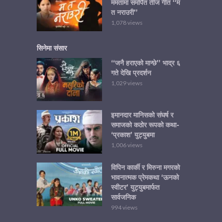
ममतामा समर्पित तीज गीत “म
त नराउरी”
1,078 views
सिनेमा संसार
“जनै हराएको मान्छे” भाद्र ६
गते देखि प्रदर्शन
1,029 views
इमानदार मानिसको संघर्ष र
समाजको कठोर रूपको कथा-
‘प्रकाश’ युट्युबमा
1,006 views
विपिन कार्की र मिरुना मगरको
भावनात्मक प्रेमकथा ‘ऊनको
स्वीटर’ युट्युबमार्फत
सार्वजनिक
994 views