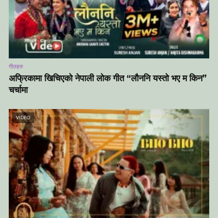
गीतहरु
अफ्रिकामा खिचिएको नेपाली लोक गीत “लौननि यस्तो भए म किन”
चर्चामा
VIDEO