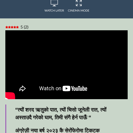
WATCH LATER
CINEMA MODE
5
(
2
)
“त्यों शरद ऋतुको पात, त्यों चिसो जूनेली रात, त्यों
अस्ताउदै गरेको घाम, तिमी संगै हेर्न पाऊँ “
अंग्रेज़ी नया बर्ष २०२३ कै सेरोंफेरोमा टिकटक