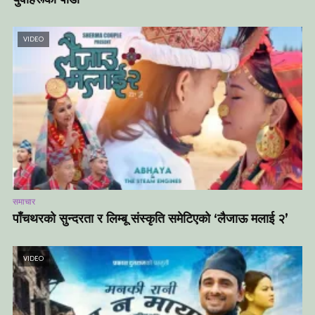
VIDEO
समाचार
पाँचथरको सुन्दरता र लिम्बू संस्कृति समेटिएको ‘लैजाऊ मलाई २’
VIDEO