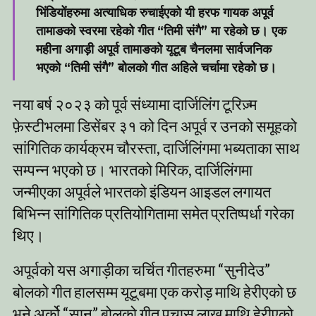
भिंडियोंहरुमा अत्याधिक रुचाईएको यी हरफ गायक अपूर्व
तामाङको स्वरमा रहेको गीत “तिमी संगै” मा रहेको छ। एक
महीना अगाड़ी अपूर्व तामाङको यूटूब चैनलमा सार्वजनिक
भएको “तिमी संगै” बोलको गीत अहिले चर्चामा रहेको छ।
नया बर्ष २०२३ को पूर्व संध्यामा दार्जिलिंग टूरिज़्म
फ़ेस्टीभलमा डिसेंबर ३१ को दिन अपूर्व र उनको समूहको
सांगितिक कार्यक्रम चौरस्ता, दार्जिलिंगमा भब्यताका साथ
सम्पन्न भएको छ। भारतको मिरिक, दार्जिलिंगमा
जन्मीएका अपूर्वले भारतको इंडियन आइडल लगायत
बिभिन्न सांगितिक प्रतियोगितामा समेत प्रतिष्पर्धा गरेका
थिए।
अपूर्वको यस अगाड़ीका चर्चित गीतहरुमा “सुनीदेउ”
बोलको गीत हालसम्म यूटूबमा एक करोड़ माथि हेरीएको छ
भने अर्को “सानु” बोलको गीत पचास लाख माथि हेरीएको