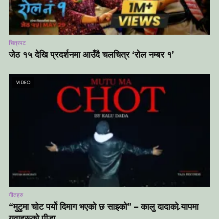
चित्रपट
जेठ १५ देखि प्रदर्शनमा आउँदै चलचित्र ‘रोल नम्बर १’
VIDEO
गीतहरु
“मुटुमा चोट पर्यो दिमाग भएको छ साइको” – कालु दादाको र्‍यापमा
युवाहरूको पीडा