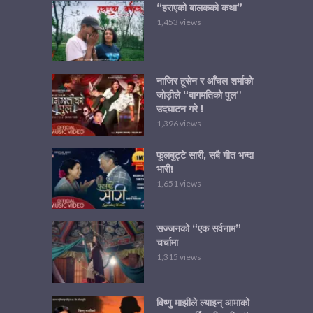
“हराएको बालकको कथा”
1,453 views
नाजिर हूसेन र आँचल शर्माको
जोड़ीले “बागमतिको पुल”
उदघाटन गरे !
1,396 views
फूलबुट्टे सारी, सबै गीत भन्दा
भारी!
1,651 views
सज्जनको “एक सर्वनाम”
चर्चामा
1,315 views
विष्णु माझीले ल्याइन् आमाको