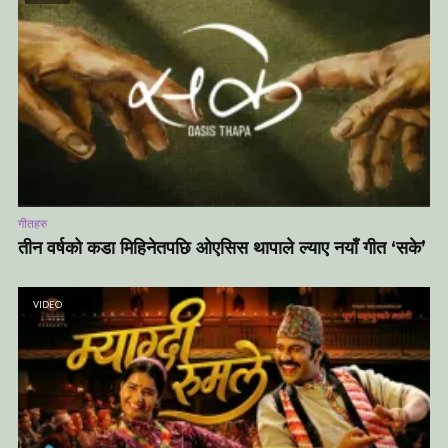
गीतहरु
तीन वर्षको कडा मिहिनेतपछि ओएसिस थापाले ल्याए नयाँ गीत ‘सके’
VIDEO