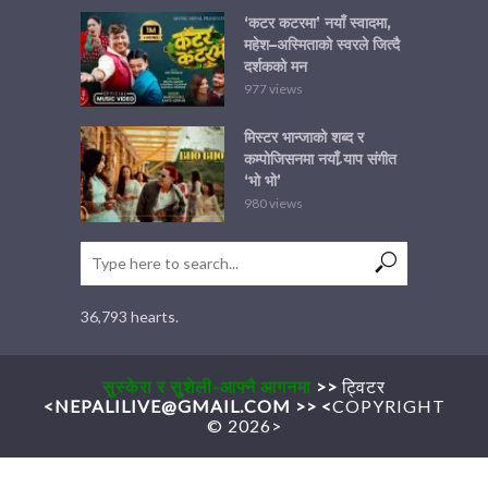
‘कटर कटरमा’ नयाँ स्वादमा,
महेश–अस्मिताको स्वरले जित्दै
दर्शकको मन
977 views
मिस्टर भान्जाको शब्द र
कम्पोजिसनमा नयाँ र्‍याप संगीत
‘भो भो’
980 views
36,793 hearts.
सुस्केरा र सुशेली-आफ्नै आगनमा
>>
ट्विटर
<
NEPALILIVE@GMAIL.COM
>>
<
COPYRIGHT
© 2026>