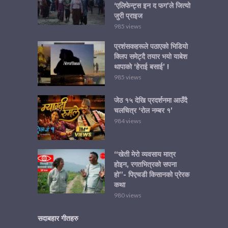
‘एलिफेन्ट्स इन द फग’ले जित्यो
जुरी प्राइज
985 views
प्रशंसकहरूले पठाएको भिडियो
क्लिप समेट्दै तयार भयो याबेश
थापाको ‘हेराई बसाई’ !
985 views
जेठ १५ देखि प्रदर्शनमा आउँदै
चलचित्र ‘रोल नम्बर १’
984 views
“खेती मेरो व्यवसाय मात्र
होइन, रगतभित्रको सपना
हो”- पिएचडी किसानको प्रेरक
कथा
980 views
सदाबहार गीतहरु