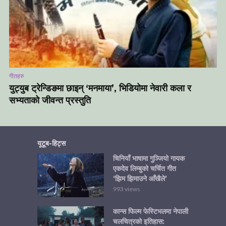
गीतहरु
युट्युब ट्रेन्डिङमा छाइन् ‘मनमाया’, भिडियोमा नेवारी कला र
सभ्यताको जीवन्त प्रस्तुति
यूटूब-हिट्स
चिनियाँ भाषामा गुञ्जियो गायक
एकदेव लिम्बुको चर्चित गीत
‘झिम झिमाउने आँखैले’
993 views
कान्स फिल्म फेस्टिभलमा नेपाली
चलचित्रको इतिहास: