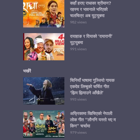
कहाँ हराए राधाका श्रीमान?
रहस्य र भावनाले भरिएको
चलचित्र अब युट्युबमा
982 views
दयाहाङ र दियाको ‘दयारानी’
युट्युबमा
991 views
भर्खरै
चिनियाँ भाषामा गुञ्जियो गायक
एकदेव लिम्बुको चर्चित गीत
‘झिम झिमाउने आँखैले’
993 views
अफ्रिकामा खिचिएको नेपाली
लोक गीत “लौननि यस्तो भए म
किन” चर्चामा
979 views