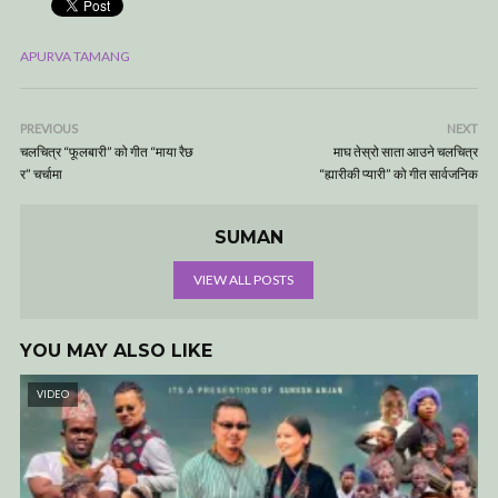
APURVA TAMANG
PREVIOUS
NEXT
चलचित्र “फूलबारी” को गीत “माया रैछ
माघ तेस्रो साता आउने चलचित्र
र” चर्चामा
“ह्यारीकी प्यारी” को गीत सार्वजनिक
SUMAN
VIEW ALL POSTS
YOU MAY ALSO LIKE
VIDEO