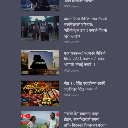
‘झिम झिमाउने आँखैले’
993 views
कान्स फिल्म फेस्टिभलमा नेपाली
चलचित्रको इतिहास:
‘एलिफेन्ट्स इन द फग’ले जित्यो
जुरी प्राइज
985 views
प्रशंसकहरूले पठाएको भिडियो
क्लिप समेट्दै तयार भयो याबेश
थापाको ‘हेराई बसाई’ !
985 views
जेठ १५ देखि प्रदर्शनमा आउँदै
चलचित्र ‘रोल नम्बर १’
984 views
“खेती मेरो व्यवसाय मात्र
होइन, रगतभित्रको सपना
हो”- पिएचडी किसानको प्रेरक