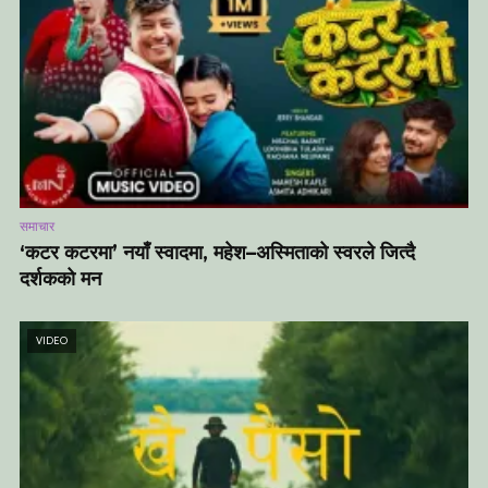
समाचार
‘कटर कटरमा’ नयाँ स्वादमा, महेश–अस्मिताको स्वरले जित्दै
दर्शकको मन
VIDEO