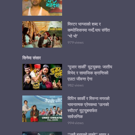
मिस्टर भान्जाको शब्द र
कम्पोजिसनमा नयाँ र्‍याप संगीत
‘भो भो’
979 views
सिनेमा संसार
‘पुजार सार्की’ युट्युबमा: जातीय
विभेद र सामाजिक क्रान्तिको
एउटा जीवन्त ऐना
982 views
विपिन कार्की र मिरुना मगरको
भावनात्मक प्रेमकथा ‘ऊनको
स्वीटर’ युट्युबमार्फत
सार्वजनिक
994 views
“जनै हराएको मान्छे” भाद्र ६