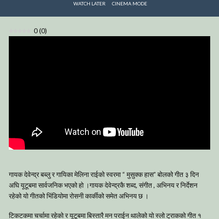
WATCH LATER
CINEMA MODE
0
(
0
)
गायक देवेन्द्र बब्लु र गायिका मेलिना राईको स्वरमा “ मुसुक्क हास” बोलको गीत ३ दिन
अघि यूटूबमा सार्वजनिक भएको हो ।गायक देवेन्द्रकै शब्द, संगीत , अभिनय र निर्देशन
रहेको यो गीतको भिंडियोमा रोसनी कार्कीको समेत अभिनय छ ।
टिकटकमा चर्चामा रहेको र यूटूबमा बिस्तारै मन पराईन थालेको यो स्लो ट्राकको गीत १