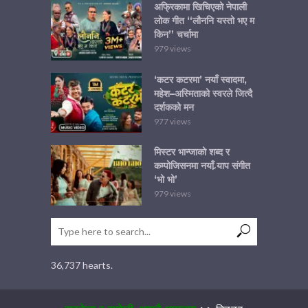
अफ्रिकामा खिचिएको नेपाली
लोक गीत “लौननि यस्तो भए म
किन” चर्चामा
979 views
‘कटर कटरमा’ नयाँ स्वादमा,
महेश–अस्मिताको स्वरले जित्दै
दर्शकको मन
977 views
मिस्टर भान्जाको शब्द र
कम्पोजिसनमा नयाँ र्‍याप संगीत
‘भो भो’
979 views
36,737 hearts.