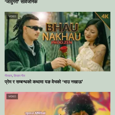
‘जादुगरी’ सार्वजनिक
VIDEO
,
गीतहरु
हिपहप गीत
प्रेम र सम्बन्धको कथामा यङ वेभको ‘भाउ नखाऊ’
VIDEO