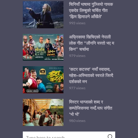
चिनियाँ भाषामा गुञ्जियो गायक
एकदेव लिम्बुको चर्चित गीत
‘झिम झिमाउने आँखैले’
993 views
अफ्रिकामा खिचिएको नेपाली
लोक गीत “लौननि यस्तो भए म
किन” चर्चामा
979 views
‘कटर कटरमा’ नयाँ स्वादमा,
महेश–अस्मिताको स्वरले जित्दै
दर्शकको मन
977 views
मिस्टर भान्जाको शब्द र
कम्पोजिसनमा नयाँ र्‍याप संगीत
‘भो भो’
980 views