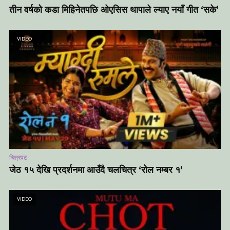
तीन वर्षको कडा मिहिनेतपछि ओएसिस थापाले ल्याए नयाँ गीत ‘सके’
VIDEO
चित्रपट
जेठ १५ देखि प्रदर्शनमा आउँदै चलचित्र ‘रोल नम्बर १’
VIDEO