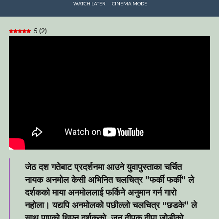
WATCH LATER
CINEMA MODE
5
(
2
)
जेठ दश गतेबाट प्रदर्शनमा आउने युवापुस्ताका चर्चित
नायक अनमोल केसी अभिनित चलचित्र ”फर्की फर्की” ले
दर्शकको माया अनमोललाई फर्किने अनुमान गर्न गारो
नहोला। यद्यपि अनमोलको पछील्लो चलचित्र “छडके” ले
साथ पाएको थिएन दर्शकको, जून दीपक दीपा जोड़ीको