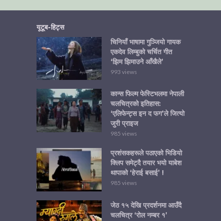
यूटूब-हिट्स
चिनियाँ भाषामा गुञ्जियो गायक
एकदेव लिम्बुको चर्चित गीत
‘झिम झिमाउने आँखैले’
993 views
कान्स फिल्म फेस्टिभलमा नेपाली
चलचित्रको इतिहास:
‘एलिफेन्ट्स इन द फग’ले जित्यो
जुरी प्राइज
985 views
प्रशंसकहरूले पठाएको भिडियो
क्लिप समेट्दै तयार भयो याबेश
थापाको ‘हेराई बसाई’ !
985 views
जेठ १५ देखि प्रदर्शनमा आउँदै
चलचित्र ‘रोल नम्बर १’