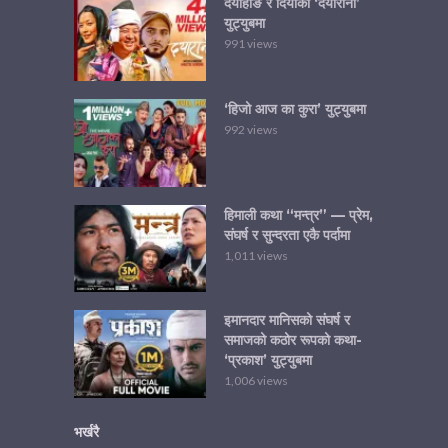
दयाहाङ र दियाको ‘दयारानी’
युट्युबमा
991 views
‘हिजो आज का कुरा’ युट्युबमा
992 views
हिमाली कथा “मन्त्र” — प्रेम,
संघर्ष र सुन्दरता एकै पर्दामा
1,011 views
इमानदार मानिसको संघर्ष र
समाजको कठोर रूपको कथा-
‘प्रकाश’ युट्युबमा
1,006 views
भर्खरै