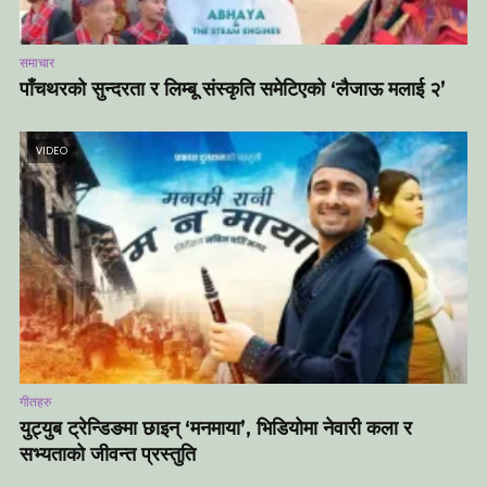
समाचार
पाँचथरको सुन्दरता र लिम्बू संस्कृति समेटिएको ‘लैजाऊ मलाई २’
VIDEO
गीतहरु
युट्युब ट्रेन्डिङमा छाइन् ‘मनमाया’, भिडियोमा नेवारी कला र
सभ्यताको जीवन्त प्रस्तुति