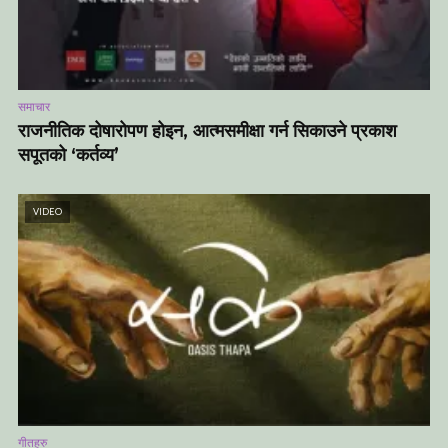
समाचार
राजनीतिक दोषारोपण होइन, आत्मसमीक्षा गर्न सिकाउने प्रकाश
सपूतको ‘कर्तव्य’
VIDEO
गीतहरु