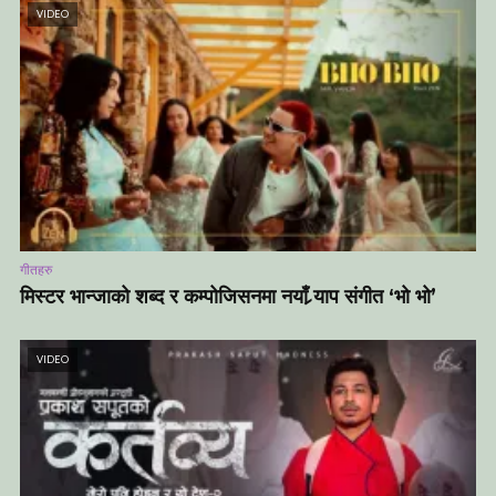
VIDEO
गीतहरु
मिस्टर भान्जाको शब्द र कम्पोजिसनमा नयाँ र्‍याप संगीत ‘भो भो’
VIDEO