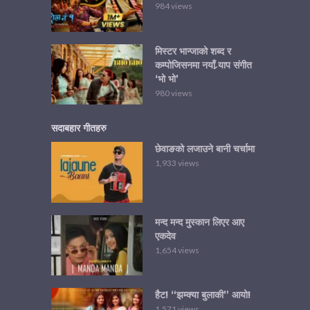
984 views
मिस्टर भान्जाको शब्द र
कम्पोजिसनमा नयाँ र्‍याप संगीत
‘भो भो’
980 views
सदाबहार गीतहरु
छेवाङको लजाउने बानी चर्चामा
1,933 views
मन्द मन्द मुस्कान लिएर आए
एकदेव
1,654 views
हैट! “झम्क्या बुलाकी” आयो!
1,571 views