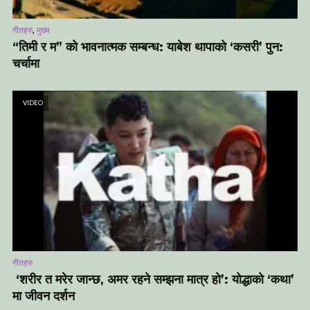
,
गीतहरु
मुख्य
“तिमी र म” को भावनात्मक सम्बन्ध: याबेश थापाको ‘कसरी’ पुन:
चर्चामा
VIDEO
गीतहरु
‘शरीर त मरेर जान्छ, अमर रहने सम्झना मात्र हो’: योद्धाको ‘कथा’
मा जीवन दर्शन