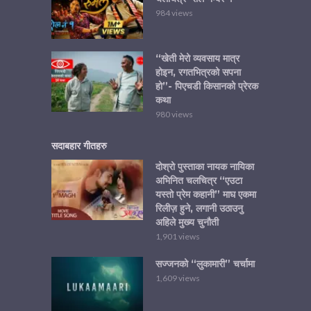
984 views
“खेती मेरो व्यवसाय मात्र
होइन, रगतभित्रको सपना
हो”- पिएचडी किसानको प्रेरक
कथा
980 views
सदाबहार गीतहरु
दोश्रो पुस्ताका नायक नायिका
अभिनित चलचित्र “एउटा
यस्तो प्रेम कहानी” माघ एकमा
रिलीज़ हुने, लगानी उठाउनु
अहिले मुख्य चुनौती
1,901 views
सज्जनको “लुकामारी” चर्चामा
1,609 views