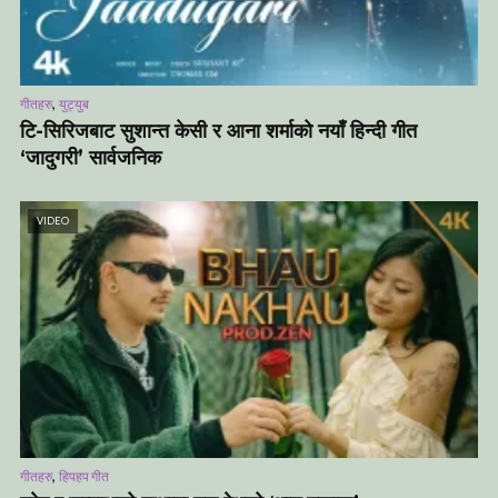
,
गीतहरु
युट्युब
टि-सिरिजबाट सुशान्त केसी र आना शर्माको नयाँ हिन्दी गीत
‘जादुगरी’ सार्वजनिक
VIDEO
,
गीतहरु
हिपहप गीत