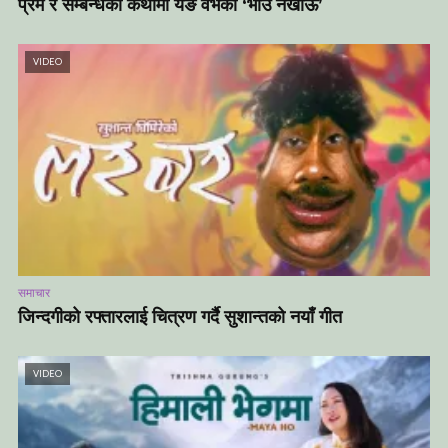
प्रेम र सम्बन्धको कथामा यङ वेभको ‘भाउ नखाऊ’
VIDEO
समाचार
जिन्दगीको रफ्तारलाई चित्रण गर्दै सुशान्तको नयाँ गीत
VIDEO