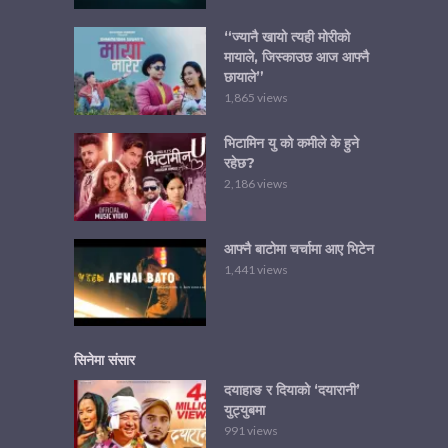
“ज्यानै खायो त्यही मोरीको
मायाले, जिस्काउछ आज आफ्नै
छायाले”
1,865 views
भिटामिन यु को कमीले के हुने
रहेछ?
2,186 views
आफ्नै बाटोमा चर्चामा आए भिटेन
1,441 views
सिनेमा संसार
दयाहाङ र दियाको ‘दयारानी’
युट्युबमा
991 views