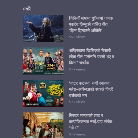
भर्खरै
चिनियाँ भाषामा गुञ्जियो गायक
एकदेव लिम्बुको चर्चित गीत
‘झिम झिमाउने आँखैले’
993 views
अफ्रिकामा खिचिएको नेपाली
लोक गीत “लौननि यस्तो भए म
किन” चर्चामा
979 views
‘कटर कटरमा’ नयाँ स्वादमा,
महेश–अस्मिताको स्वरले जित्दै
दर्शकको मन
977 views
मिस्टर भान्जाको शब्द र
कम्पोजिसनमा नयाँ र्‍याप संगीत
‘भो भो’
979 views