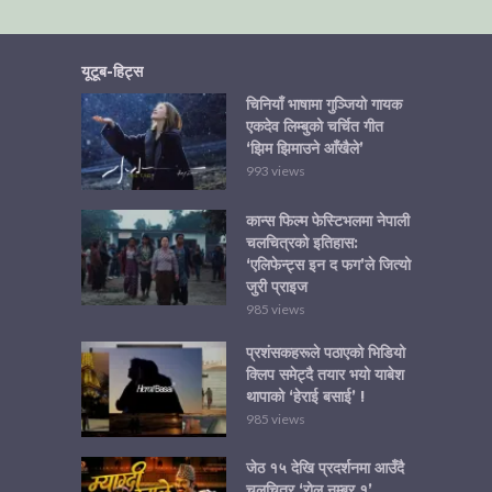
यूटूब-हिट्स
चिनियाँ भाषामा गुञ्जियो गायक
एकदेव लिम्बुको चर्चित गीत
‘झिम झिमाउने आँखैले’
993 views
कान्स फिल्म फेस्टिभलमा नेपाली
चलचित्रको इतिहास:
‘एलिफेन्ट्स इन द फग’ले जित्यो
जुरी प्राइज
985 views
प्रशंसकहरूले पठाएको भिडियो
क्लिप समेट्दै तयार भयो याबेश
थापाको ‘हेराई बसाई’ !
985 views
जेठ १५ देखि प्रदर्शनमा आउँदै
चलचित्र ‘रोल नम्बर १’