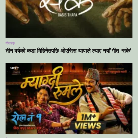
गीतहरु
तीन वर्षको कडा मिहिनेतपछि ओएसिस थापाले ल्याए नयाँ गीत ‘सके’
VIDEO