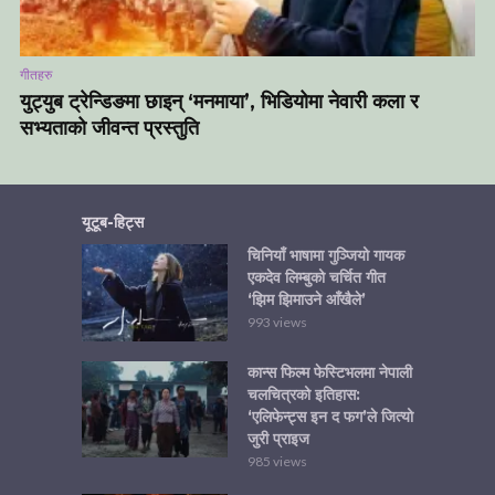
गीतहरु
युट्युब ट्रेन्डिङमा छाइन् ‘मनमाया’, भिडियोमा नेवारी कला र
सभ्यताको जीवन्त प्रस्तुति
यूटूब-हिट्स
चिनियाँ भाषामा गुञ्जियो गायक
एकदेव लिम्बुको चर्चित गीत
‘झिम झिमाउने आँखैले’
993 views
कान्स फिल्म फेस्टिभलमा नेपाली
चलचित्रको इतिहास:
‘एलिफेन्ट्स इन द फग’ले जित्यो
जुरी प्राइज
985 views