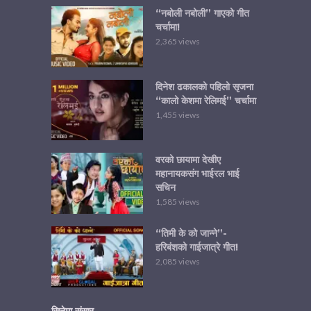
“नबोली नबोली” गाएको गीत
चर्चामा!
2,365 views
दिनेश ढकालको पहिलो सृजना
“कालो केशमा रेलिमई” चर्चामा
1,455 views
वरको छायामा देखीए
महानायकसंग भाईरल भाई
सचिन
1,585 views
“तिमी के को जान्ने”-
हरिबंशको गाईजात्रे गीत!
2,085 views
सिनेमा संसार