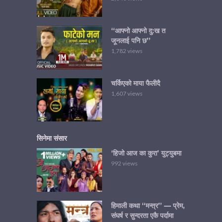
“आफ्नो आफ्नो दु:ख त
जूनलाई पनि छ”
1,782 views
चर्किएको माया फैलीदै
1,607 views
सिनेमा संसार
‘हिजो आज का कुरा’ युट्युबमा
992 views
हिमाली कथा “मन्त्र” — प्रेम,
संघर्ष र सुन्दरता एकै पर्दामा