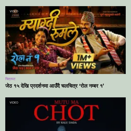
VIDEO
चित्रपट
जेठ १५ देखि प्रदर्शनमा आउँदै चलचित्र ‘रोल नम्बर १’
VIDEO