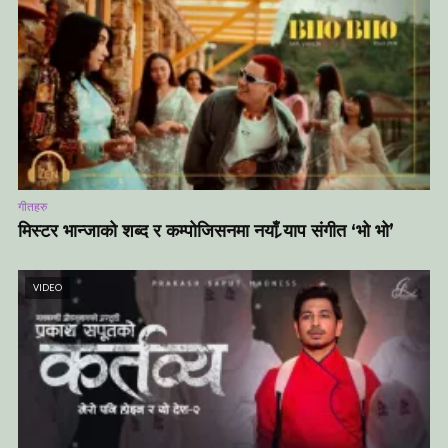
गीतहरु
मिस्टर भान्जाको शब्द र कम्पोजिसनमा नयाँ र्‍याप संगीत ‘भो भो’
VIDEO