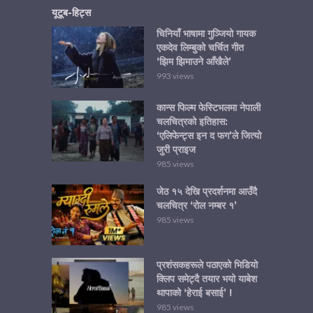
यूटूब-हिट्स
चिनियाँ भाषामा गुञ्जियो गायक
एकदेव लिम्बुको चर्चित गीत
‘झिम झिमाउने आँखैले’
993 views
कान्स फिल्म फेस्टिभलमा नेपाली
चलचित्रको इतिहास:
‘एलिफेन्ट्स इन द फग’ले जित्यो
जुरी प्राइज
985 views
जेठ १५ देखि प्रदर्शनमा आउँदै
चलचित्र ‘रोल नम्बर १’
985 views
प्रशंसकहरूले पठाएको भिडियो
क्लिप समेट्दै तयार भयो याबेश
थापाको ‘हेराई बसाई’ !
985 views