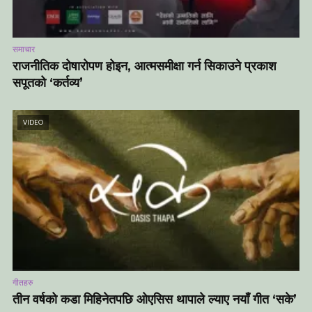
समाचार
राजनीतिक दोषारोपण होइन, आत्मसमीक्षा गर्न सिकाउने प्रकाश
सपूतको ‘कर्तव्य’
VIDEO
गीतहरु
तीन वर्षको कडा मिहिनेतपछि ओएसिस थापाले ल्याए नयाँ गीत ‘सके’