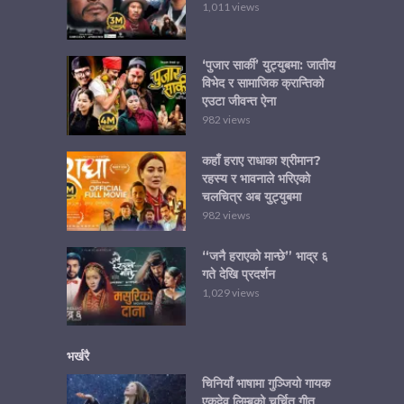
1,011 views
‘पुजार सार्की’ युट्युबमा: जातीय
विभेद र सामाजिक क्रान्तिको
एउटा जीवन्त ऐना
982 views
कहाँ हराए राधाका श्रीमान?
रहस्य र भावनाले भरिएको
चलचित्र अब युट्युबमा
982 views
“जनै हराएको मान्छे” भाद्र ६
गते देखि प्रदर्शन
1,029 views
भर्खरै
चिनियाँ भाषामा गुञ्जियो गायक
एकदेव लिम्बुको चर्चित गीत