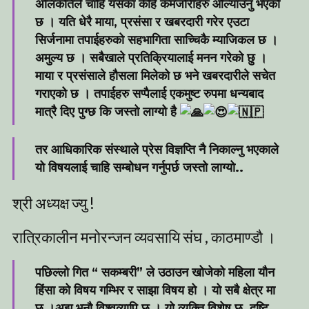
अलिकतिले चाहि यसका केहि कमजोरीहरु औल्याउनु भएको
छ । यति धेरै माया, प्रसंसा र खबरदारी गरेर एउटा
सिर्जनामा तपाईहरुको सहभागिता साच्चिकै म्याजिकल छ ।
अमुल्य छ । सबैखाले प्रतिक्रियालाई मनन गरेको छु ।
माया र प्रसंसाले हौसला मिलेको छ भने खबरदारीले सचेत
गराएको छ । तपाईहरु सप्पैलाई एकमुष्ट रुपमा
धन्यबाद
मात्रै दिए पुग्छ कि जस्तो लाग्यो है
तर आधिकारिक संस्थाले प्रेस विज्ञप्ति नै निकाल्नु भएकाले
यो विषयलाई चाहि सम्बोधन गर्नुपर्छ जस्तो लाग्यो..
श्री अध्यक्ष ज्यु !
रात्रिकालीन मनोरन्जन व्यवसायि संघ , काठमाण्डौ ।
पछिल्लो गित “ सकम्बरी” ले उठाउन खोजेको महिला यौन
हिंसा को विषय गम्भिर र साझा विषय हो । यो सबै क्षेत्र मा
छ ।अझ भनौ विश्वव्यापि छ । यो व्यक्ति विशेष छ, दृष्टि