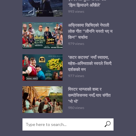
‘झिम झिमाउने आँखैले’
993 views
अफ्रिकामा खिचिएको नेपाली
लोक गीत “लौननि यस्तो भए म
किन” चर्चामा
979 views
‘कटर कटरमा’ नयाँ स्वादमा,
महेश–अस्मिताको स्वरले जित्दै
दर्शकको मन
977 views
मिस्टर भान्जाको शब्द र
कम्पोजिसनमा नयाँ र्‍याप संगीत
‘भो भो’
980 views