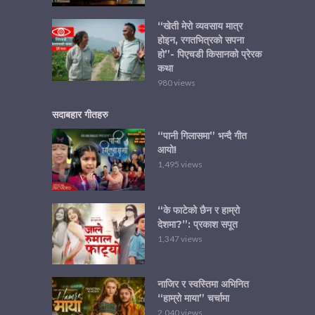
“खेती मेरो व्यवसाय मात्र
होइन, रगतभित्रको सपना
हो”- पिएचडी किसानको प्रेरक
कथा
980 views
सदाबहार गीतहरु
“पानी गिलासमा” भन्दै गीत
आयो!
1,495 views
“के फाटेको छैन र हाम्रो
देशमा?”: प्रकाश सपूत
1,347 views
नाजिर र स्वस्तिमा अभिनित
“हाम्रो माया” चर्चामा
2,040 views