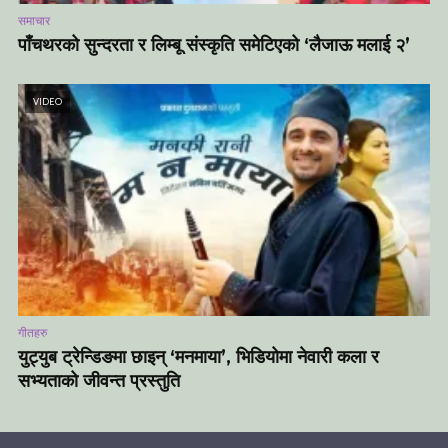
समाचार
पाँचथरको सुन्दरता र लिम्बू संस्कृति समेटिएको ‘लैजाऊ मलाई २’
VIDEO
गीतहरु
युट्युब ट्रेन्डिङमा छाइन् ‘मनमाया’, भिडियोमा नेवारी कला र
सभ्यताको जीवन्त प्रस्तुति