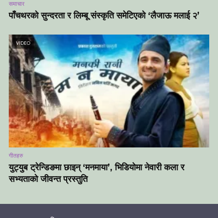
समाचार
पाँचथरको सुन्दरता र लिम्बू संस्कृति समेटिएको ‘लैजाऊ मलाई २’
VIDEO
गीतहरु
युट्युब ट्रेन्डिङमा छाइन् ‘मनमाया’, भिडियोमा नेवारी कला र
सभ्यताको जीवन्त प्रस्तुति