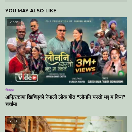
YOU MAY ALSO LIKE
VIDEO
गीतहरु
अफ्रिकामा खिचिएको नेपाली लोक गीत “लौननि यस्तो भए म किन”
चर्चामा
VIDEO