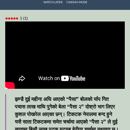
WATCH LATER
CINEMA MODE
5
(
1
)
झण्डै दुई महीना अघि आएको “पैसा” बोलको र्याप गित
पचास लाख माथि पुगेको बेला “पैसा २” दोश्रो भाग लिएर
कुशल पोखरेल आएका छन्। टिकटक नेपालमा बन्द हुने
यसै साता टिकटकमा समेत चर्चामा आएको “पैसा २” ले दुई
सातामा बिसौ लाख पटक यूट्यूब हेरीएर चर्चामा यथावत छ।