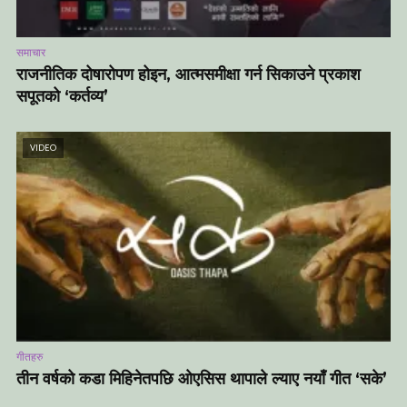
समाचार
राजनीतिक दोषारोपण होइन, आत्मसमीक्षा गर्न सिकाउने प्रकाश
सपूतको ‘कर्तव्य’
VIDEO
गीतहरु
तीन वर्षको कडा मिहिनेतपछि ओएसिस थापाले ल्याए नयाँ गीत ‘सके’