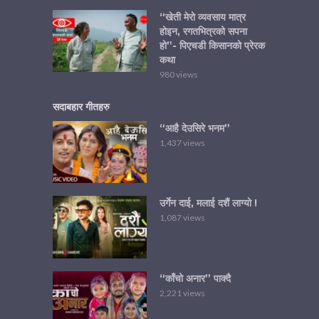
“खेती मेरो व्यवसाय मात्र
होइन, रगतभित्रको सपना
हो”- पिएचडी किसानको प्रेरक
कथा
980 views
सदाबहार गीतहरु
“आहै देउसिरे भनम”
1,437 views
उर्गेन दाई, मलाई दशैं लाग्यो !
1,087 views
“काँचो अनार” पाक्दै
2,221 views