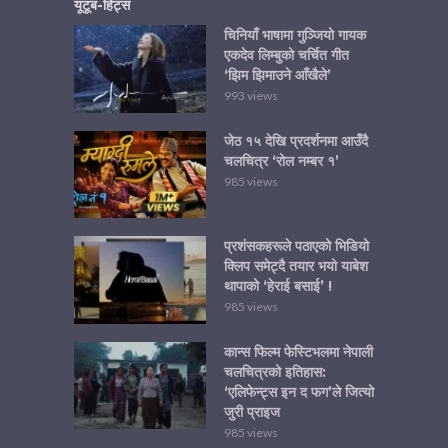
यूटूब-हिट्स
चिनियाँ भाषामा गुञ्जियो गायक
एकदेव लिम्बुको चर्चित गीत
‘झिम झिमाउने आँखैले’
993 views
जेठ १५ देखि प्रदर्शनमा आउँदै
चलचित्र ‘रोल नम्बर १’
985 views
प्रशंसकहरूले पठाएको भिडियो
क्लिप समेट्दै तयार भयो याबेश
थापाको ‘हेराई बसाई’ !
985 views
कान्स फिल्म फेस्टिभलमा नेपाली
चलचित्रको इतिहास:
‘एलिफेन्ट्स इन द फग’ले जित्यो
जुरी प्राइज
985 views