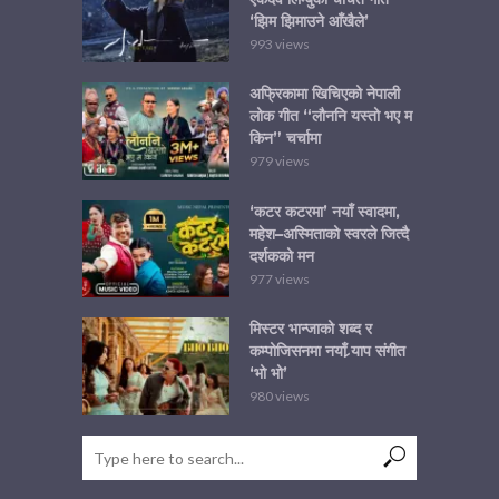
‘झिम झिमाउने आँखैले’
993 views
अफ्रिकामा खिचिएको नेपाली
लोक गीत “लौननि यस्तो भए म
किन” चर्चामा
979 views
‘कटर कटरमा’ नयाँ स्वादमा,
महेश–अस्मिताको स्वरले जित्दै
दर्शकको मन
977 views
मिस्टर भान्जाको शब्द र
कम्पोजिसनमा नयाँ र्‍याप संगीत
‘भो भो’
980 views