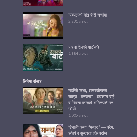
सिम्पलको गीत फेरी चर्चामा
2,231 views
सपना रेलको बाटोको!
1,384 views
सिनेमा संसार
गाउँको कथा, आत्मखोजको
यात्रा “मनसरा”– दयाहाङ राई
र मिरुना मगरको अभिनयले मन
छोयो
1,005 views
हिमाली कथा “मन्त्र” — प्रेम,
संघर्ष र सुन्दरता एकै पर्दामा