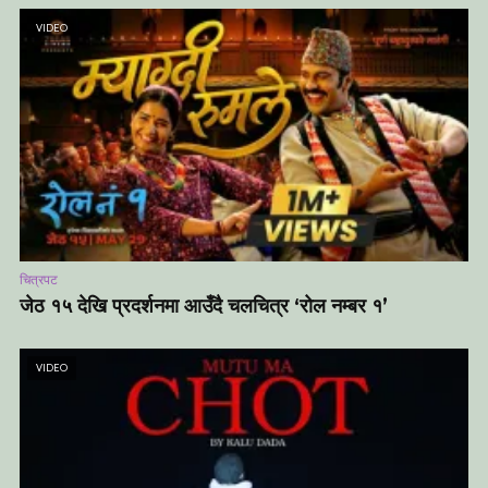
VIDEO
चित्रपट
जेठ १५ देखि प्रदर्शनमा आउँदै चलचित्र ‘रोल नम्बर १’
VIDEO