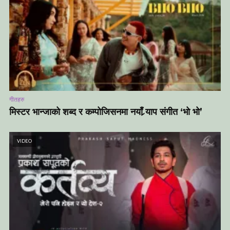
गीतहरु
मिस्टर भान्जाको शब्द र कम्पोजिसनमा नयाँ र्‍याप संगीत ‘भो भो’
VIDEO