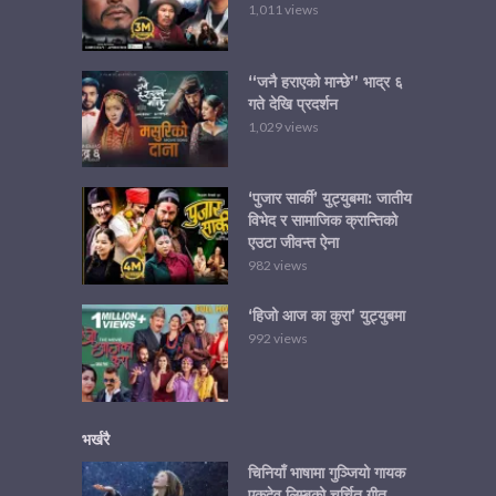
1,011 views
“जनै हराएको मान्छे” भाद्र ६
गते देखि प्रदर्शन
1,029 views
‘पुजार सार्की’ युट्युबमा: जातीय
विभेद र सामाजिक क्रान्तिको
एउटा जीवन्त ऐना
982 views
‘हिजो आज का कुरा’ युट्युबमा
992 views
भर्खरै
चिनियाँ भाषामा गुञ्जियो गायक
एकदेव लिम्बुको चर्चित गीत