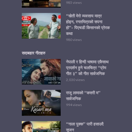
985 views
“खेती मेरो व्यवसाय मात्र
होइन, रगतभित्रको सपना
हो”- पिएचडी किसानको प्रेरक
कथा
980 views
सदाबहार गीतहरु
नेपाली र हिन्दी भाषामा एकैसाथ
प्रदर्शन हुने चलचित्र “प्रेम
गीत ३” को गीत सार्वजनिक
2,030 views
राजु लामाको “कसरी म”
सार्वजनिक
994 views
“गाला पुक्क” पारी हसाउदै
सुजन