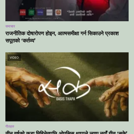
समाचार
राजनीतिक दोषारोपण होइन, आत्मसमीक्षा गर्न सिकाउने प्रकाश
सपूतको ‘कर्तव्य’
VIDEO
गीतहरु
तीन वर्षको कडा मिहिनेतपछि ओएसिस थापाले ल्याए नयाँ गीत ‘सके’