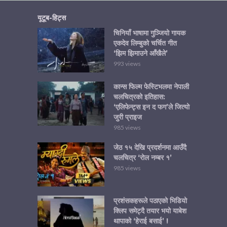
यूटूब-हिट्स
चिनियाँ भाषामा गुञ्जियो गायक
एकदेव लिम्बुको चर्चित गीत
‘झिम झिमाउने आँखैले’
993 views
कान्स फिल्म फेस्टिभलमा नेपाली
चलचित्रको इतिहास:
‘एलिफेन्ट्स इन द फग’ले जित्यो
जुरी प्राइज
985 views
जेठ १५ देखि प्रदर्शनमा आउँदै
चलचित्र ‘रोल नम्बर १’
985 views
प्रशंसकहरूले पठाएको भिडियो
क्लिप समेट्दै तयार भयो याबेश
थापाको ‘हेराई बसाई’ !