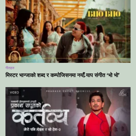
गीतहरु
मिस्टर भान्जाको शब्द र कम्पोजिसनमा नयाँ र्‍याप संगीत ‘भो भो’
VIDEO