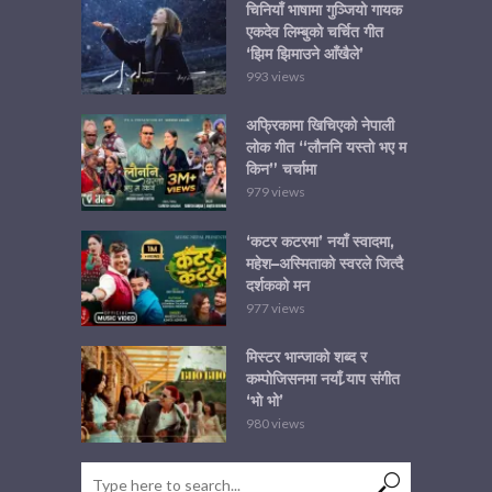
चिनियाँ भाषामा गुञ्जियो गायक
एकदेव लिम्बुको चर्चित गीत
‘झिम झिमाउने आँखैले’
993 views
अफ्रिकामा खिचिएको नेपाली
लोक गीत “लौननि यस्तो भए म
किन” चर्चामा
979 views
‘कटर कटरमा’ नयाँ स्वादमा,
महेश–अस्मिताको स्वरले जित्दै
दर्शकको मन
977 views
मिस्टर भान्जाको शब्द र
कम्पोजिसनमा नयाँ र्‍याप संगीत
‘भो भो’
980 views