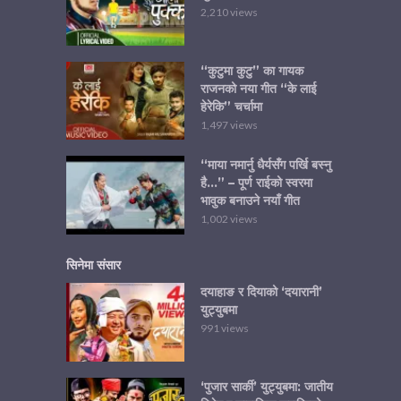
2,210 views
“कुटुमा कुटु” का गायक
राजनको नया गीत “के लाई
हेरेकि” चर्चामा
1,497 views
“माया नमार्नु धैर्यसँग पर्खि बस्नु
है…” – पूर्ण राईको स्वरमा
भावुक बनाउने नयाँ गीत
1,002 views
सिनेमा संसार
दयाहाङ र दियाको ‘दयारानी’
युट्युबमा
991 views
‘पुजार सार्की’ युट्युबमा: जातीय