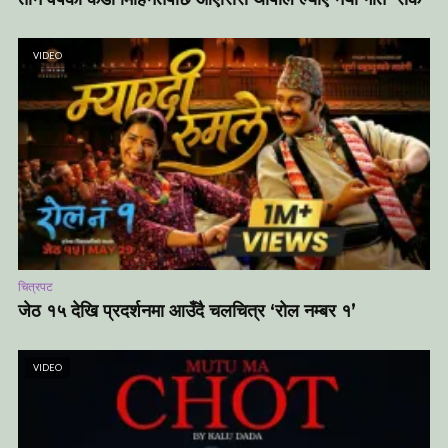
VIDEO
चित्रपट
जेठ १५ देखि प्रदर्शनमा आउँदै चलचित्र ‘रोल नम्बर १’
VIDEO