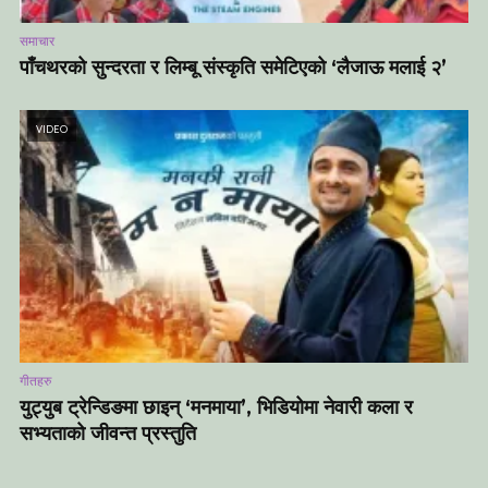
समाचार
पाँचथरको सुन्दरता र लिम्बू संस्कृति समेटिएको ‘लैजाऊ मलाई २’
VIDEO
गीतहरु
युट्युब ट्रेन्डिङमा छाइन् ‘मनमाया’, भिडियोमा नेवारी कला र
सभ्यताको जीवन्त प्रस्तुति