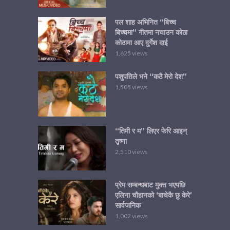
पल शाह अभिनित “बिच्च
बिच्चमा” गीतमा नचाउन कोठा
कोठामा आए दुर्गेश दाई
1,625 views
पशुपतिले भने “कठै मेरो देश”
1,505 views
“तिमी र म” लिएर फेरि आइन्
तृष्णा
2,510 views
प्रेम सम्बन्धबाट मुक्त भएपछि
एलिना चौहानको ‘बाचेकै छु केरे’
सार्वजनिक
1,002 views