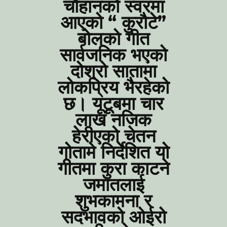
चौहानको स्वरमा
आएको “ कुरौटे”
बोलको गीत
सार्वजनिक भएको
दोश्रो सातामा
लोकप्रिय भैरहेको
छ। यूटूबमा चार
लाख नजिक
हेरीएको चेतन
गोतामे निर्देशित यो
गीतमा कुरा काटने
जमातलाई
शुभकामना र
सदभावको ओईरो