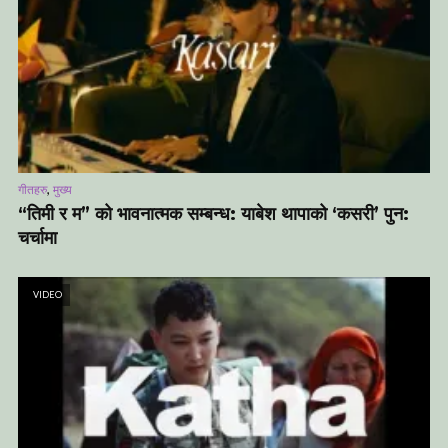
,
गीतहरु
मुख्य
“तिमी र म” को भावनात्मक सम्बन्ध: याबेश थापाको ‘कसरी’ पुन:
चर्चामा
VIDEO