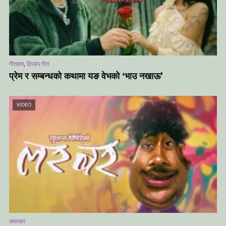
,
गीतहरु
हिपहप गीत
प्रेम र सम्बन्धको कथामा यङ वेभको ‘भाउ नखाऊ’
VIDEO
समाचार