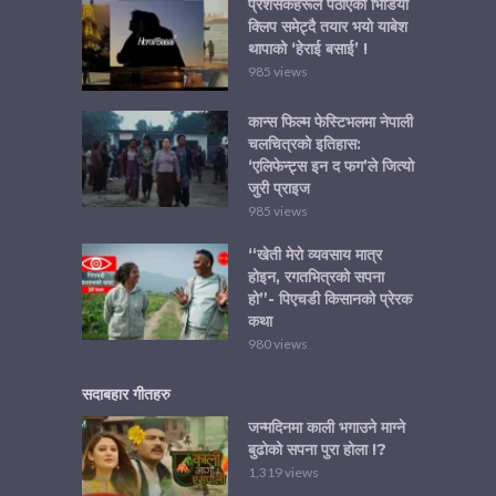
प्रशंसकहरूले पठाएको भिडियो
क्लिप समेट्दै तयार भयो याबेश
थापाको ‘हेराई बसाई’ !
985 views
कान्स फिल्म फेस्टिभलमा नेपाली
चलचित्रको इतिहास:
‘एलिफेन्ट्स इन द फग’ले जित्यो
जुरी प्राइज
985 views
“खेती मेरो व्यवसाय मात्र
होइन, रगतभित्रको सपना
हो”- पिएचडी किसानको प्रेरक
कथा
980 views
सदाबहार गीतहरु
जन्मदिनमा काली भगाउने माग्ने
बुढोको सपना पुरा होला !?
1,319 views