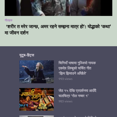
गीतहरु
‘शरीर त मरेर जान्छ, अमर रहने सम्झना मात्र हो’: योद्धाको ‘कथा’
मा जीवन दर्शन
यूटूब-हिट्स
चिनियाँ भाषामा गुञ्जियो गायक
एकदेव लिम्बुको चर्चित गीत
‘झिम झिमाउने आँखैले’
993 views
जेठ १५ देखि प्रदर्शनमा आउँदै
चलचित्र ‘रोल नम्बर १’
985 views