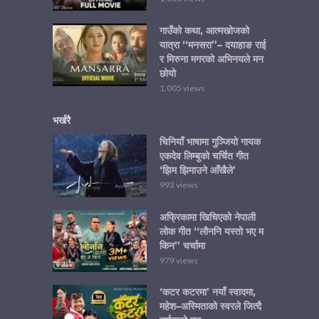
गाउँको कथा, आत्मखोजको
यात्रा “मनसरा”– दयाहाङ राई
र मिरुना मगरको अभिनयले मन
छोयो
1,005 views
भर्खरै
चिनियाँ भाषामा गुञ्जियो गायक
एकदेव लिम्बुको चर्चित गीत
‘झिम झिमाउने आँखैले’
993 views
अफ्रिकामा खिचिएको नेपाली
लोक गीत “लौननि यस्तो भए म
किन” चर्चामा
979 views
‘कटर कटरमा’ नयाँ स्वादमा,
महेश–अस्मिताको स्वरले जित्दै