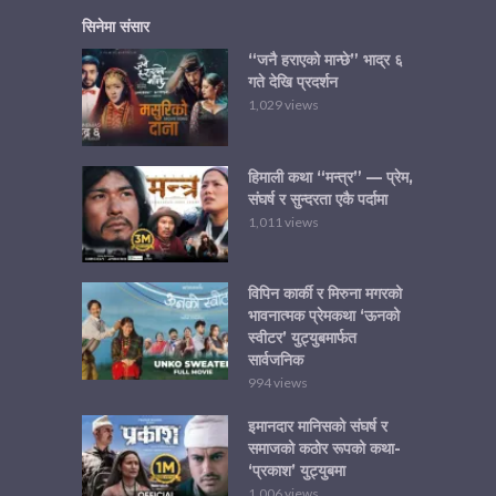
सिनेमा संसार
“जनै हराएको मान्छे” भाद्र ६
गते देखि प्रदर्शन
1,029 views
हिमाली कथा “मन्त्र” — प्रेम,
संघर्ष र सुन्दरता एकै पर्दामा
1,011 views
विपिन कार्की र मिरुना मगरको
भावनात्मक प्रेमकथा ‘ऊनको
स्वीटर’ युट्युबमार्फत
सार्वजनिक
994 views
इमानदार मानिसको संघर्ष र
समाजको कठोर रूपको कथा-
‘प्रकाश’ युट्युबमा
1,006 views