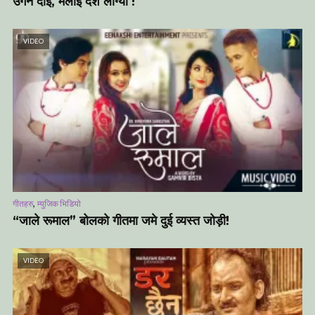
उर्गेन दाई, मलाई दशैं लाग्यो !
VIDEO
,
गीतहरु
म्युजिक भिडियो
“जाले रूमाल” बोलको गीतमा जमे दुई व्यस्त जोड़ी!
VIDEO