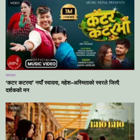
VIDEO
समाचार
‘कटर कटरमा’ नयाँ स्वादमा, महेश–अस्मिताको स्वरले जित्दै
दर्शकको मन
VIDEO