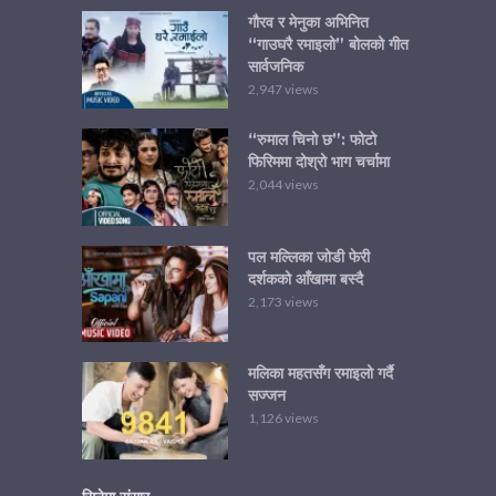
गौरव र मेनुका अभिनित
“गाउघरै रमाइलो” बोलको गीत
सार्वजनिक
2,947 views
“रुमाल चिनो छ”: फोटो
फिरिममा दोश्रो भाग चर्चामा
2,044 views
पल मल्लिका जोडी फेरी
दर्शकको आँखामा बस्दै
2,173 views
मलिका महतसँग रमाइलो गर्दै
सज्जन
1,126 views