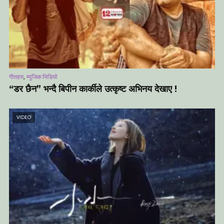
,
गीतहरु
म्युजिक भिडियो
“डर छैन” भन्दै बिपीन कार्कीले उत्कृष्ट अभिनय देखाए !
VIDEO