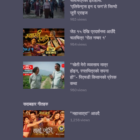
चलचित्रको इतिहास:
‘एलिफेन्ट्स इन द फग’ले जित्यो
जुरी प्राइज
985 views
जेठ १५ देखि प्रदर्शनमा आउँदै
चलचित्र ‘रोल नम्बर १’
984 views
“खेती मेरो व्यवसाय मात्र
होइन, रगतभित्रको सपना
हो”- पिएचडी किसानको प्रेरक
कथा
980 views
सदाबहार गीतहरु
”महाजात्रा” आउदै
1,258 views