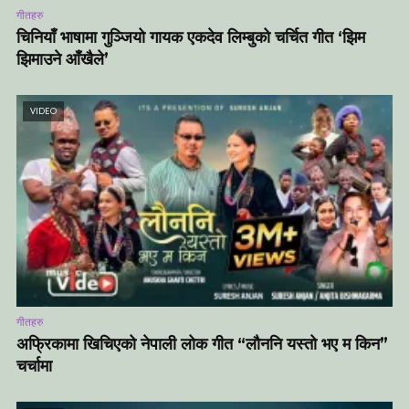
गीतहरु
चिनियाँ भाषामा गुञ्जियो गायक एकदेव लिम्बुको चर्चित गीत ‘झिम
झिमाउने आँखैले’
VIDEO
गीतहरु
अफ्रिकामा खिचिएको नेपाली लोक गीत “लौननि यस्तो भए म किन”
चर्चामा