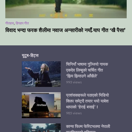
,
गीतहरु
हिपहप गीत
विवाद भन्दा फरक शैलीमा नवाज अन्सारीको नयाँ र्‍याप गीत ‘खै पैसा’
यूटूब-हिट्स
चिनियाँ भाषामा गुञ्जियो गायक
एकदेव लिम्बुको चर्चित गीत
‘झिम झिमाउने आँखैले’
993 views
प्रशंसकहरूले पठाएको भिडियो
क्लिप समेट्दै तयार भयो याबेश
थापाको ‘हेराई बसाई’ !
985 views
कान्स फिल्म फेस्टिभलमा नेपाली