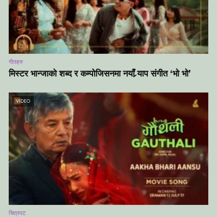
गीतहरु
मिस्टर भान्जाको शब्द र कम्पोजिसनमा नयाँ र्‍याप संगीत ‘भो भो’
VIDEO
चित्रपट