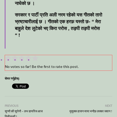
नाघेको छ ।
सरकार र पार्टी प्रति अली नरम रहेको यस गीतको तारो
भ्रष्टाचारीलाई छ । गीतको एक हरफ़ यस्तो छ- “ मेरा
बाहुले देश लुटेको भए किरा परोस , तड़पी तड़पी मरोस
“ !
No votes so far! Be the first to rate this post.
सेयर गर्नुहोस्:
PREVIOUS
NEXT
सुन्यौ की सूनेनौ – लभ डायरिज आज
मुसुक्क हासन माया भन्दैछ लक्का जवान !
रिलीज हुदै !