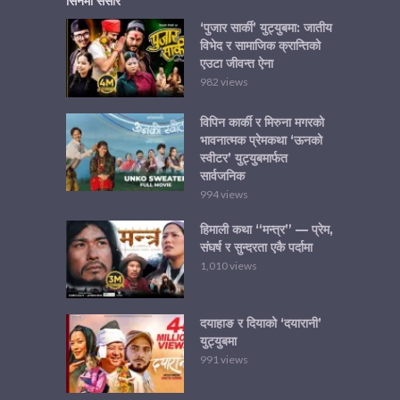
सिनेमा संसार
‘पुजार सार्की’ युट्युबमा: जातीय
विभेद र सामाजिक क्रान्तिको
एउटा जीवन्त ऐना
982 views
विपिन कार्की र मिरुना मगरको
भावनात्मक प्रेमकथा ‘ऊनको
स्वीटर’ युट्युबमार्फत
सार्वजनिक
994 views
हिमाली कथा “मन्त्र” — प्रेम,
संघर्ष र सुन्दरता एकै पर्दामा
1,010 views
दयाहाङ र दियाको ‘दयारानी’
युट्युबमा
991 views