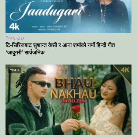
,
गीतहरु
युट्युब
टि-सिरिजबाट सुशान्त केसी र आना शर्माको नयाँ हिन्दी गीत
‘जादुगरी’ सार्वजनिक
VIDEO