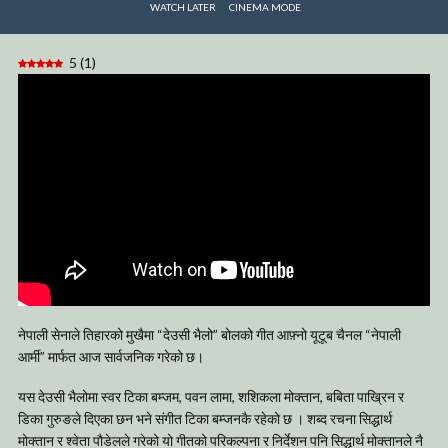
WATCH LATER
CINEMA MODE
5
(
1
)
नेपाली सेनाले तिहारको मुखैमा “देउसी भैलो” बोलको गीत आफ़्नो यूटूब चैनल “नेपाली
आर्मी” मार्फत आज सार्वजनिक गरेको छ।
यस देउसी भैलोमा स्वर टिका बम्जम, पवन लामा, शशिकला मोक्तान, बबिता पाख्रिन र
डिका गुरुङले दिएका छन भने संगीत टिका बम्जनकै रहेको छ । शब्द रचना सिद्धार्थ
मोक्तान र श्वेता पौडेलले गरेको यो गीतको परिकल्पना र निर्देशन पनि सिद्धार्थ मोक्तानले नै