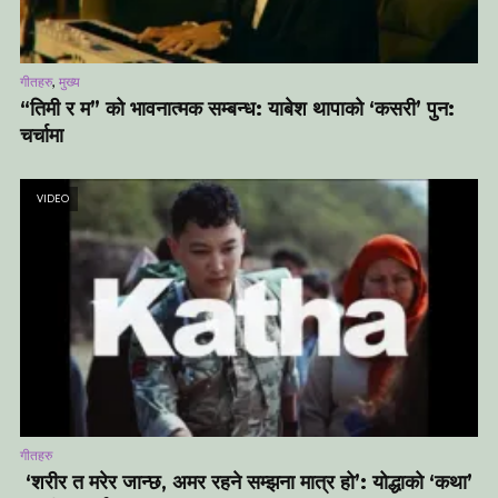
,
गीतहरु
मुख्य
“तिमी र म” को भावनात्मक सम्बन्ध: याबेश थापाको ‘कसरी’ पुन:
चर्चामा
VIDEO
गीतहरु
‘शरीर त मरेर जान्छ, अमर रहने सम्झना मात्र हो’: योद्धाको ‘कथा’