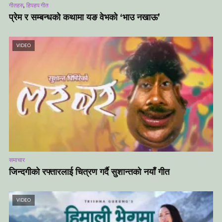
,
गीतहरु
हिपहप गीत
प्रेम र सम्बन्धको कथामा यङ वेभको ‘भाउ नखाऊ’
VIDEO
समाचार
जिन्दगीको रफ्तारलाई चित्रण गर्दै सुशान्तको नयाँ गीत
VIDEO