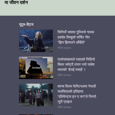
मा जीवन दर्शन
यूटूब-हिट्स
चिनियाँ भाषामा गुञ्जियो गायक
एकदेव लिम्बुको चर्चित गीत
‘झिम झिमाउने आँखैले’
993 views
प्रशंसकहरूले पठाएको भिडियो
क्लिप समेट्दै तयार भयो याबेश
थापाको ‘हेराई बसाई’ !
985 views
कान्स फिल्म फेस्टिभलमा नेपाली
चलचित्रको इतिहास:
‘एलिफेन्ट्स इन द फग’ले जित्यो
जुरी प्राइज
985 views