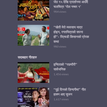
जेठ १५ देखि प्रदर्शनमा आउँदै
चलचित्र ‘रोल नम्बर १’
984 views
“खेती मेरो व्यवसाय मात्र
होइन, रगतभित्रको सपना
हो”- पिएचडी किसानको प्रेरक
कथा
980 views
सदाबहार गीतहरु
इन्दिराको “पछयौरी”
सार्वजनिक
1,456 views
“दुई दिनको ज़िन्दगीमा” गीत
हाक्न आए सुजन
1,617 views