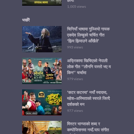
छोयो
1,005 views
भर्खरै
चिनियाँ भाषामा गुञ्जियो गायक
एकदेव लिम्बुको चर्चित गीत
‘झिम झिमाउने आँखैले’
993 views
अफ्रिकामा खिचिएको नेपाली
लोक गीत “लौननि यस्तो भए म
किन” चर्चामा
979 views
‘कटर कटरमा’ नयाँ स्वादमा,
महेश–अस्मिताको स्वरले जित्दै
दर्शकको मन
977 views
मिस्टर भान्जाको शब्द र
कम्पोजिसनमा नयाँ र्‍याप संगीत