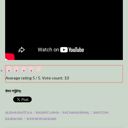
Average rating
5
/ 5. Vote count:
10
सेयर गर्नुहोस्:
ALISHA BASTOLA
BASANT LAMA
RACHANA RIMAL
SANTOSH
RAJBAHAK
SHISHIR BHANDARI