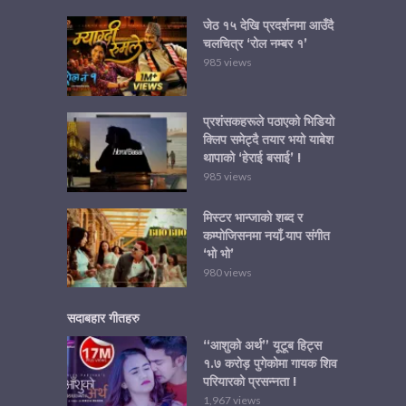
जेठ १५ देखि प्रदर्शनमा आउँदै
चलचित्र ‘रोल नम्बर १’
985 views
प्रशंसकहरूले पठाएको भिडियो
क्लिप समेट्दै तयार भयो याबेश
थापाको ‘हेराई बसाई’ !
985 views
मिस्टर भान्जाको शब्द र
कम्पोजिसनमा नयाँ र्‍याप संगीत
‘भो भो’
980 views
सदाबहार गीतहरु
“आशुको अर्थ” यूटूब हिट्स
१.७ करोड़ पुगेकोमा गायक शिव
परियारको प्रसन्नता !
1,967 views