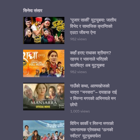
सिनेमा संसार
‘पुजार सार्की’ युट्युबमा: जातीय
विभेद र सामाजिक क्रान्तिको
एउटा जीवन्त ऐना
982 views
कहाँ हराए राधाका श्रीमान?
रहस्य र भावनाले भरिएको
चलचित्र अब युट्युबमा
982 views
गाउँको कथा, आत्मखोजको
यात्रा “मनसरा”– दयाहाङ राई
र मिरुना मगरको अभिनयले मन
छोयो
1,005 views
विपिन कार्की र मिरुना मगरको
भावनात्मक प्रेमकथा ‘ऊनको
स्वीटर’ युट्युबमार्फत