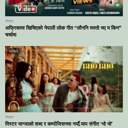
गीतहरु
अफ्रिकामा खिचिएको नेपाली लोक गीत “लौननि यस्तो भए म किन”
चर्चामा
VIDEO
गीतहरु
मिस्टर भान्जाको शब्द र कम्पोजिसनमा नयाँ र्‍याप संगीत ‘भो भो’