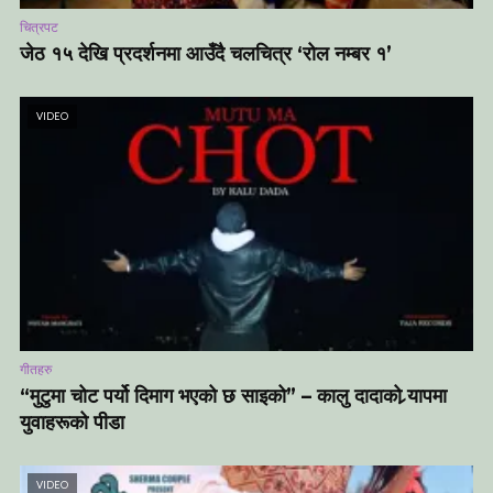
चित्रपट
जेठ १५ देखि प्रदर्शनमा आउँदै चलचित्र ‘रोल नम्बर १’
VIDEO
गीतहरु
“मुटुमा चोट पर्यो दिमाग भएको छ साइको” – कालु दादाको र्‍यापमा
युवाहरूको पीडा
VIDEO