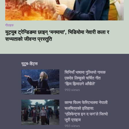
गीतहरु
युट्युब ट्रेन्डिङमा छाइन् ‘मनमाया’, भिडियोमा नेवारी कला र
सभ्यताको जीवन्त प्रस्तुति
यूटूब-हिट्स
चिनियाँ भाषामा गुञ्जियो गायक
एकदेव लिम्बुको चर्चित गीत
‘झिम झिमाउने आँखैले’
993 views
कान्स फिल्म फेस्टिभलमा नेपाली
चलचित्रको इतिहास:
‘एलिफेन्ट्स इन द फग’ले जित्यो
जुरी प्राइज
985 views