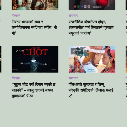
गीतहरु
समाचार
ग
क
मिस्टर भान्जाको शब्द र
राजनीतिक दोषारोपण होइन,
कम्पोजिसनमा नयाँ र्‍याप संगीत ‘भो
आत्मसमीक्षा गर्न सिकाउने प्रकाश
भो’
सपूतको ‘कर्तव्य’
VIDEO
VIDEO
गीतहरु
समाचार
ग
“मुटुमा चोट पर्यो दिमाग भएको छ
पाँचथरको सुन्दरता र लिम्बू
य
साइको” – कालु दादाको र्‍यापमा
संस्कृति समेटिएको ‘लैजाऊ मलाई
युवाहरूको पीडा
२’
स