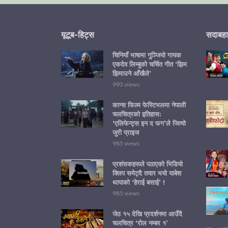
यूटूब-हिट्स
सदाबहा
चिनियाँ भाषामा गुञ्जियो गायक
एकदेव लिम्बुको चर्चित गीत ‘झिम
झिमाउने आँखैले’
993 views
कान्स फिल्म फेस्टिभलमा नेपाली
चलचित्रको इतिहास:
‘एलिफेन्ट्स इन द फग’ले जित्यो
जुरी प्राइज
985 views
प्रशंसकहरूले पठाएको भिडियो
क्लिप समेट्दै तयार भयो याबेश
थापाको ‘हेराई बसाई’ !
985 views
जेठ १५ देखि प्रदर्शनमा आउँदै
चलचित्र ‘रोल नम्बर १’