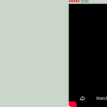
5
(
1
)