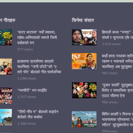
र गीतहरु
सिनेमा संसार
‘कटर कटरमा’ नयाँ स्वादमा,
हिमाली कथा “मन्त्र” 
महेश–अस्मिताको स्वरले जित्दै
संघर्ष र सुन्दरता एकै पर
दर्शकको मन
1,010 views
977 views
कहाँ हराए राधाका श्र
हलहरुमा प्रदर्शनमा आएको
रहस्य र भावनाले भरिए
चलचित्र “पानी फोटो”को ‘ए
चलचित्र अब युट्युबमा
तारे भीर’ बोलको गीत सार्वजनिक
982 views
1,288 views
‘पुजार सार्की’ युट्युबम
“मस्यौरी” मन पराईदै!
विभेद र सामाजिक क्रा
एउटा जीवन्त ऐना
1,507 views
982 views
”तिमी नाँच न” बोलको वाङ्देन
विपिन कार्की र मिरुना
शेर्पाको गीत चर्चामा
भावनात्मक प्रेमकथा 
1,388 views
स्वीटर’ युट्युबमार्फत स
994 views