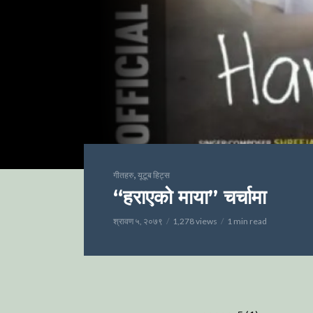
,
गीतहरु
यूटूब हिट्स
“हराएको माया” चर्चामा
श्रावण ५, २०७९
1,278 views
1 min read