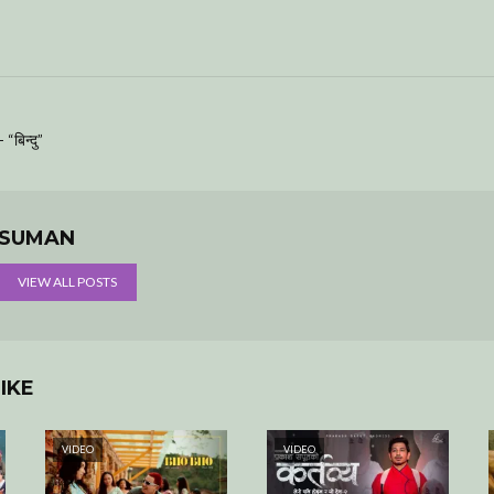
“बिन्दु”
SUMAN
VIEW ALL POSTS
IKE
VIDEO
VIDEO