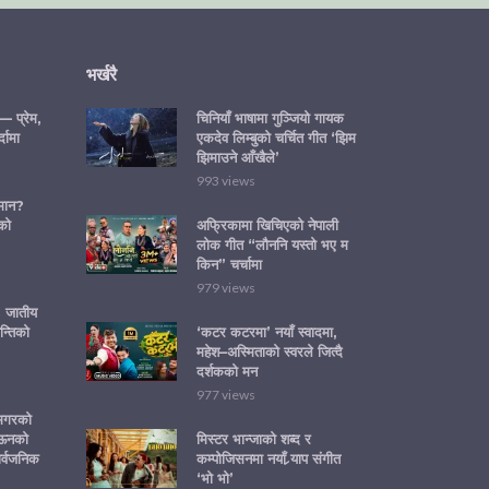
भर्खरै
— प्रेम,
चिनियाँ भाषामा गुञ्जियो गायक
्दामा
एकदेव लिम्बुको चर्चित गीत ‘झिम
झिमाउने आँखैले’
993 views
ीमान?
को
अफ्रिकामा खिचिएको नेपाली
लोक गीत “लौननि यस्तो भए म
किन” चर्चामा
979 views
ा: जातीय
न्तिको
‘कटर कटरमा’ नयाँ स्वादमा,
महेश–अस्मिताको स्वरले जित्दै
दर्शकको मन
977 views
 मगरको
‘ऊनको
मिस्टर भान्जाको शब्द र
ार्वजनिक
कम्पोजिसनमा नयाँ र्‍याप संगीत
‘भो भो’