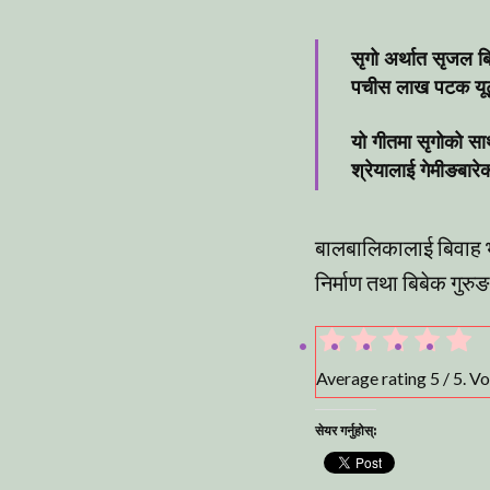
सृगो अर्थात सृजल ब
पचीस लाख पटक यूटूब
यो गीतमा सृगोको सा
श्रेयालाई गेमीङबार
बालबालिकालाई बिवाह भन्
निर्माण तथा बिबेक गुर
Average rating
5
/ 5. V
सेयर गर्नुहोस्: