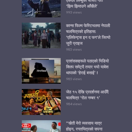
एकदेव लिम्बुको चर्चित गीत
‘झिम झिमाउने आँखैले’
993 views
कान्स फिल्म फेस्टिभलमा नेपाली
चलचित्रको इतिहास:
‘एलिफेन्ट्स इन द फग’ले जित्यो
जुरी प्राइज
985 views
प्रशंसकहरूले पठाएको भिडियो
क्लिप समेट्दै तयार भयो याबेश
थापाको ‘हेराई बसाई’ !
985 views
जेठ १५ देखि प्रदर्शनमा आउँदै
चलचित्र ‘रोल नम्बर १’
984 views
“खेती मेरो व्यवसाय मात्र
होइन, रगतभित्रको सपना