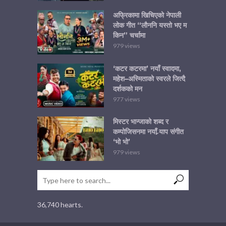
अफ्रिकामा खिचिएको नेपाली
लोक गीत “लौननि यस्तो भए म
किन” चर्चामा
979 views
‘कटर कटरमा’ नयाँ स्वादमा,
महेश–अस्मिताको स्वरले जित्दै
दर्शकको मन
977 views
मिस्टर भान्जाको शब्द र
कम्पोजिसनमा नयाँ र्‍याप संगीत
‘भो भो’
979 views
36,740 hearts.