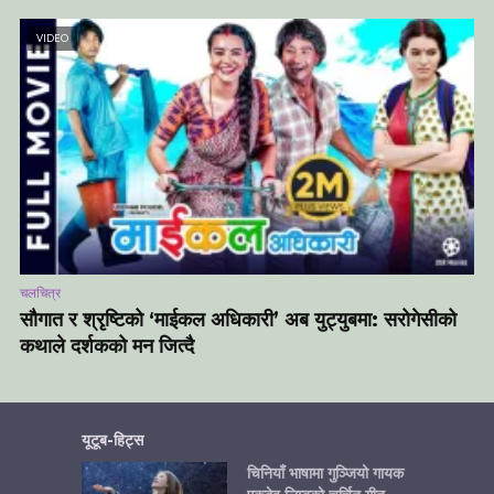
VIDEO
चलचित्र
सौगात र श्रृष्टिको ‘माईकल अधिकारी’ अब युट्युबमा: सरोगेसीको
कथाले दर्शकको मन जित्दै
यूटूब-हिट्स
चिनियाँ भाषामा गुञ्जियो गायक