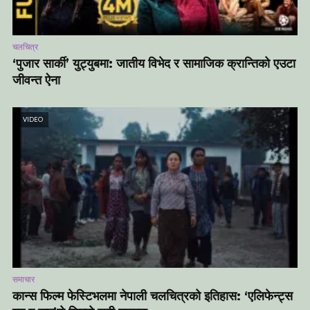
चलचित्र
‘पुजार सार्की’ युट्युबमा: जातीय विभेद र सामाजिक क्रान्तिको एउटा
जीवन्त ऐना
VIDEO
समाचार
कान्स फिल्म फेस्टिभलमा नेपाली चलचित्रको इतिहास: ‘एलिफेन्ट्स