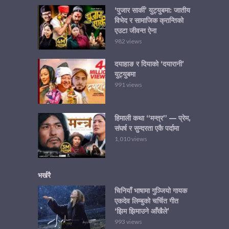
‘पुजार सार्की’ युट्युबमा: जातीय
विभेद र सामाजिक क्रान्तिको
एउटा जीवन्त ऐना
982 views
दयाहाङ र दियाको ‘दयारानी’
युट्युबमा
991 views
हिमाली कथा “मन्त्र” — प्रेम,
संघर्ष र सुन्दरता एकै पर्दामा
1,010 views
भर्खरै
चिनियाँ भाषामा गुञ्जियो गायक
एकदेव लिम्बुको चर्चित गीत
‘झिम झिमाउने आँखैले’
993 views