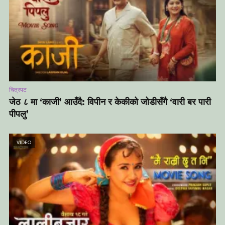
चित्रपट
जेठ ८ मा ‘काजी’ आउँदै: विपीन र केकीको जोडीसँगै ‘वारी बर पारी
पीपलु’
VIDEO