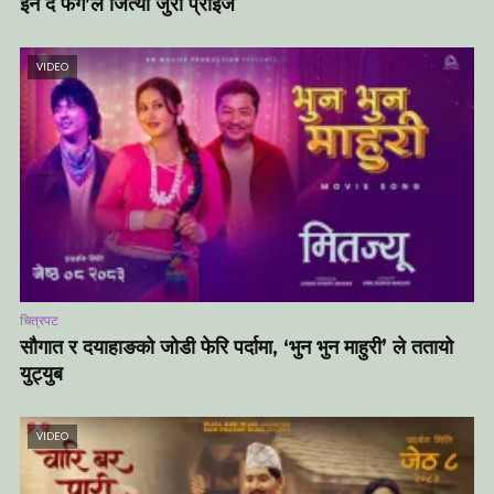
इन द फग’ले जित्यो जुरी प्राइज
VIDEO
चित्रपट
सौगात र दयाहाङको जोडी फेरि पर्दामा, ‘भुन भुन माहुरी’ ले ततायो
युट्युब
VIDEO