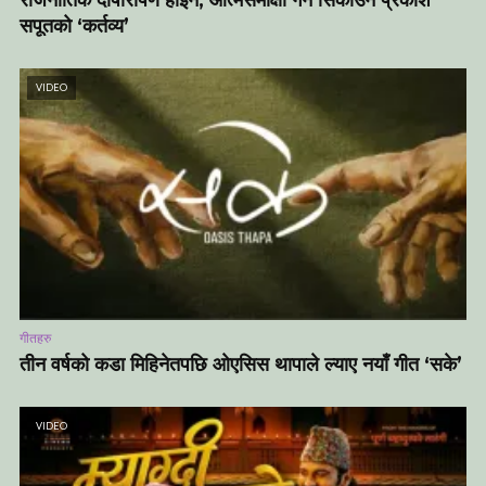
राजनीतिक दोषारोपण होइन, आत्मसमीक्षा गर्न सिकाउने प्रकाश
सपूतको ‘कर्तव्य’
VIDEO
गीतहरु
तीन वर्षको कडा मिहिनेतपछि ओएसिस थापाले ल्याए नयाँ गीत ‘सके’
VIDEO