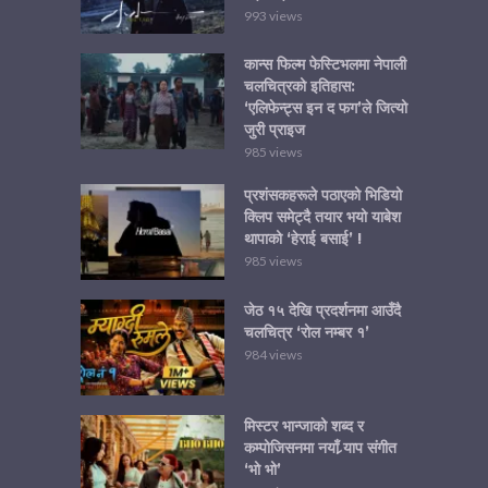
993 views
कान्स फिल्म फेस्टिभलमा नेपाली
चलचित्रको इतिहास:
‘एलिफेन्ट्स इन द फग’ले जित्यो
जुरी प्राइज
985 views
प्रशंसकहरूले पठाएको भिडियो
क्लिप समेट्दै तयार भयो याबेश
थापाको ‘हेराई बसाई’ !
985 views
जेठ १५ देखि प्रदर्शनमा आउँदै
चलचित्र ‘रोल नम्बर १’
984 views
मिस्टर भान्जाको शब्द र
कम्पोजिसनमा नयाँ र्‍याप संगीत
‘भो भो’