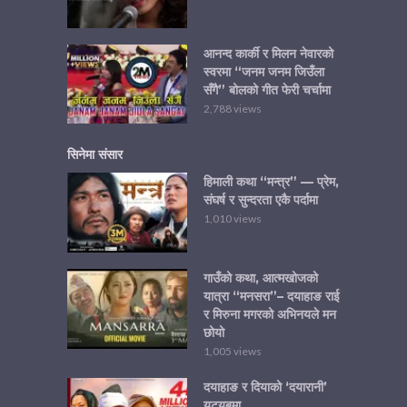
आनन्द कार्की र मिलन नेवारको
स्वरमा “जनम जनम जिउँला
सँगै” बोलको गीत फेरी चर्चामा
2,788 views
सिनेमा संसार
हिमाली कथा “मन्त्र” — प्रेम,
संघर्ष र सुन्दरता एकै पर्दामा
1,010 views
गाउँको कथा, आत्मखोजको
यात्रा “मनसरा”– दयाहाङ राई
र मिरुना मगरको अभिनयले मन
छोयो
1,005 views
दयाहाङ र दियाको ‘दयारानी’
युट्युबमा