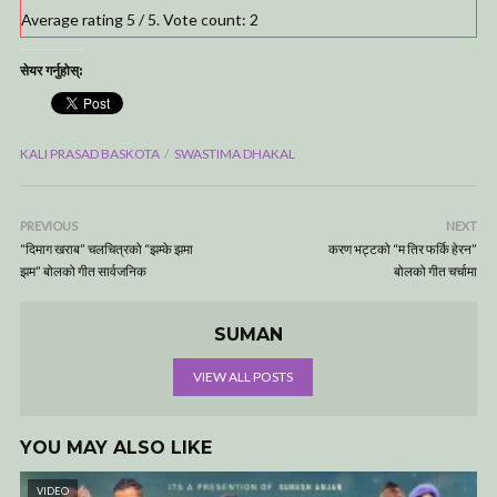
Average rating
5
/ 5. Vote count:
2
सेयर गर्नुहोस्:
KALI PRASAD BASKOTA
SWASTIMA DHAKAL
PREVIOUS
NEXT
“दिमाग खराब” चलचित्रको “झम्के झमा
करण भट्टको “म तिर फर्कि हेरन”
झम” बोलको गीत सार्वजनिक
बोलको गीत चर्चामा
SUMAN
VIEW ALL POSTS
YOU MAY ALSO LIKE
VIDEO