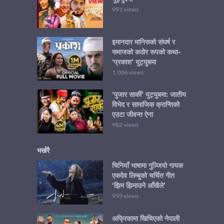
991 views
इमानदार मानिसको संघर्ष र
समाजको कठोर रूपको कथा-
‘प्रकाश’ युट्युबमा
1,006 views
‘पुजार सार्की’ युट्युबमा: जातीय
विभेद र सामाजिक क्रान्तिको
एउटा जीवन्त ऐना
982 views
भर्खरै
चिनियाँ भाषामा गुञ्जियो गायक
एकदेव लिम्बुको चर्चित गीत
‘झिम झिमाउने आँखैले’
993 views
अफ्रिकामा खिचिएको नेपाली