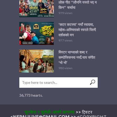
लोक गीत “लौननि यस्तो भए म
किन” चर्चामा
979 views
‘कटर कटरमा’ नयाँ स्वादमा,
महेश–अस्मिताको स्वरले जित्दै
दर्शकको मन
977 views
मिस्टर भान्जाको शब्द र
कम्पोजिसनमा नयाँ र्‍याप संगीत
‘भो भो’
980 views
36,773 hearts.
सुस्केरा र सुशेली-आफ्नै आगनमा
>>
ट्विटर
<
NEPALILIVE@GMAIL.COM
>>
<
COPYRIGHT