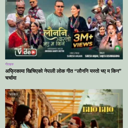
गीतहरु
अफ्रिकामा खिचिएको नेपाली लोक गीत “लौननि यस्तो भए म किन”
चर्चामा
VIDEO