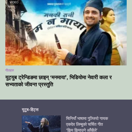
VIDEO
गीतहरु
युट्युब ट्रेन्डिङमा छाइन् ‘मनमाया’, भिडियोमा नेवारी कला र
सभ्यताको जीवन्त प्रस्तुति
यूटूब-हिट्स
चिनियाँ भाषामा गुञ्जियो गायक
एकदेव लिम्बुको चर्चित गीत
‘झिम झिमाउने आँखैले’