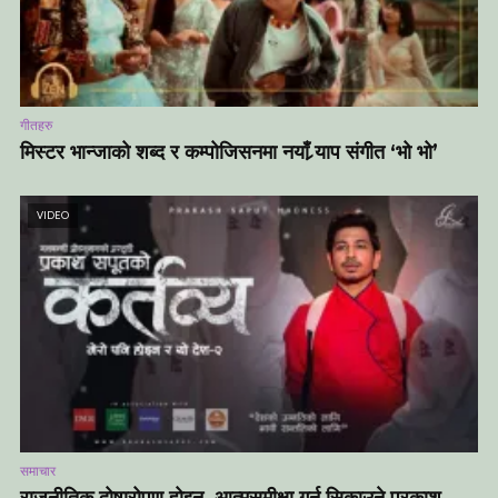
गीतहरु
मिस्टर भान्जाको शब्द र कम्पोजिसनमा नयाँ र्‍याप संगीत ‘भो भो’
VIDEO
समाचार