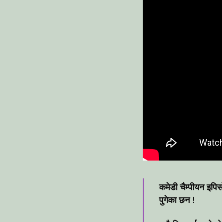
कमेडी चैम्पीयन इपि
पुगेका छन !