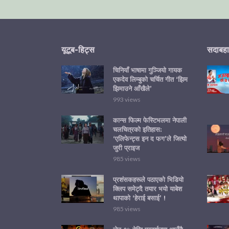
यूटूब-हिट्स
सदाबहा
चिनियाँ भाषामा गुञ्जियो गायक
एकदेव लिम्बुको चर्चित गीत ‘झिम
झिमाउने आँखैले’
993 views
कान्स फिल्म फेस्टिभलमा नेपाली
चलचित्रको इतिहास:
‘एलिफेन्ट्स इन द फग’ले जित्यो
जुरी प्राइज
985 views
प्रशंसकहरूले पठाएको भिडियो
क्लिप समेट्दै तयार भयो याबेश
थापाको ‘हेराई बसाई’ !
985 views