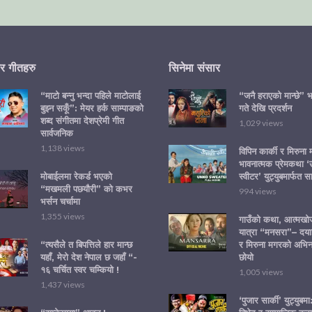
र गीतहरु
सिनेमा संसार
“माटो बन्नु भन्दा पहिले माटोलाई
“जनै हराएको मान्छे” भ
बुझ्न सकूँ”: मेयर हर्क साम्पाङको
गते देखि प्रदर्शन
शब्द संगीतमा देशप्रेमी गीत
1,029 views
सार्वजनिक
1,138 views
विपिन कार्की र मिरुना
भावनात्मक प्रेमकथा 
मोबाईलमा रेकर्ड भएको
स्वीटर’ युट्युबमार्फत स
“मखमली पछयौरी” को कभर
994 views
भर्सन चर्चामा
1,355 views
गाउँको कथा, आत्मख
यात्रा “मनसरा”– दया
“त्यसैले त बिपत्तिले हार मान्छ
र मिरुना मगरको अभि
यहाँ, मेरो देश नेपाल छ जहाँ “-
छोयो
१६ चर्चित स्वर चम्कियो !
1,005 views
1,437 views
‘पुजार सार्की’ युट्युबम