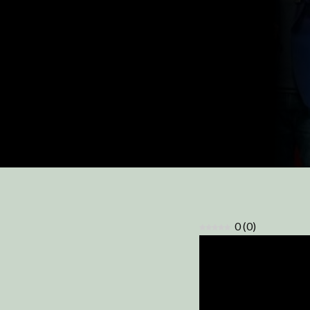
0
(
0
)