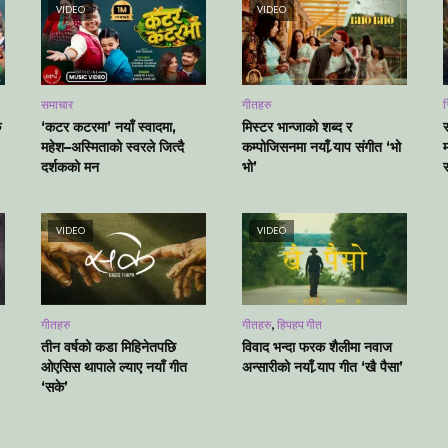
VIDEO
VIDEO
समाचार
गीतहरु
च
क
‘कटर कटरमा’ नयाँ स्वादमा,
मिस्टर भान्जाको शब्द र
महेश–अस्मिताको स्वरले जित्दै
कम्पोजिसनमा नयाँ र्‍याप संगीत ‘भो
म
दर्शकको मन
भो’
VIDEO
VIDEO
,
गीतहरु
गीतहरु
हिपहप गीत
तीन वर्षको कडा मिहिनेतपछि
विवाद भन्दा फरक शैलीमा नवाज
ओएसिस थापाले ल्याए नयाँ गीत
अन्सारीको नयाँ र्‍याप गीत ‘खै पैसा’
‘सके’