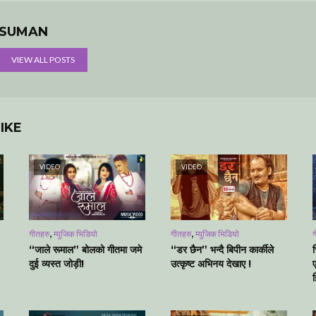
SUMAN
VIEW ALL POSTS
IKE
VIDEO
VIDEO
,
,
गीतहरु
म्युजिक भिडियो
गीतहरु
म्युजिक भिडियो
ग
“जाले रूमाल” बोलको गीतमा जमे
“डर छैन” भन्दै बिपीन कार्कीले
दुई व्यस्त जोड़ी!
उत्कृष्ट अभिनय देखाए !