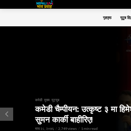
गृहपृष्ठ
यूटूब हि
,
,
कमेडी
मुख्य
युट्युब
कमेडी चैम्पीयन: उत्कृष्ट ३ मा हिमे
सुमन कार्की बाहीरिए!
माघ २८, २०७६
2,749 views
1 min read