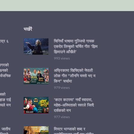
भर्खरै
ाद्र ६
चिनियाँ भाषामा गुञ्जियो गायक
एकदेव लिम्बुको चर्चित गीत ‘झिम
झिमाउने आँखैले’
993 views
 मगरको
‘ऊनको
अफ्रिकामा खिचिएको नेपाली
ार्वजनिक
लोक गीत “लौननि यस्तो भए म
किन” चर्चामा
979 views
ोजको
हाङ राई
‘कटर कटरमा’ नयाँ स्वादमा,
नयले मन
महेश–अस्मिताको स्वरले जित्दै
दर्शकको मन
977 views
ा: जातीय
मिस्टर भान्जाको शब्द र