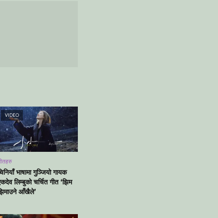
VIDEO
ीतहरु
चिनियाँ भाषामा गुञ्जियो गायक
एकदेव लिम्बुको चर्चित गीत ‘झिम
झिमाउने आँखैले’