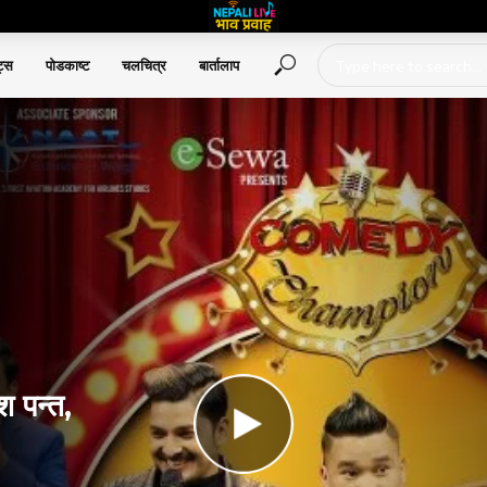
ट्स
पोडकाष्ट
चलचित्र
बार्तालाप
श पन्त,