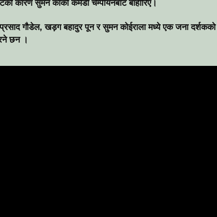
टको कारण सुमन कार्की कमेडी चैम्पीयनबाट बाहीरिए।
िष्णु प्रसाद गौडेल, खड़ग बहादुर पून र सुमन कोईराला मध्ये एक जना दर्शक
हिरने छन ।