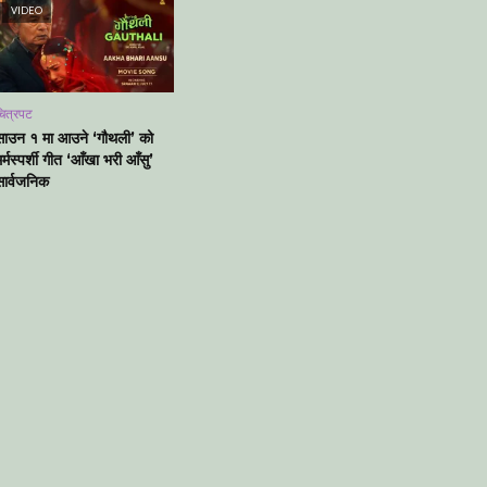
VIDEO
ित्रपट
साउन १ मा आउने ‘गौथली’ को
र्मस्पर्शी गीत ‘आँखा भरी आँसु’
सार्वजनिक