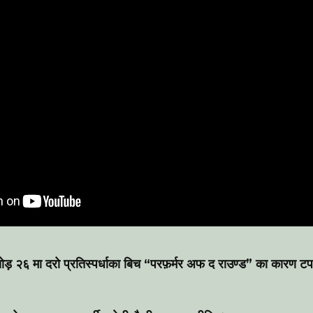
सोड़ २६ मा दरो प्रतिस्पर्धाका बिच “परफ़र्मर अफ द राउण्ड” का कारण टप