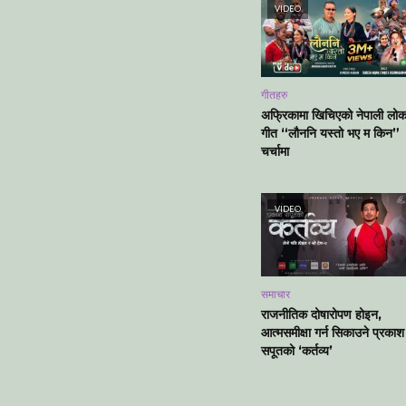
VIDEO
गीतहरु
अफ्रिकामा खिचिएको नेपाली लो
गीत “लौननि यस्तो भए म किन”
चर्चामा
VIDEO
समाचार
राजनीतिक दोषारोपण होइन,
आत्मसमीक्षा गर्न सिकाउने प्रकाश
सपूतको ‘कर्तव्य’