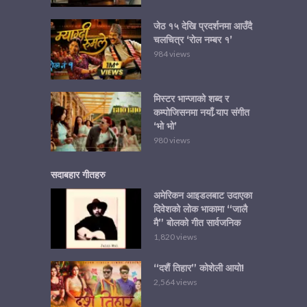
जेठ १५ देखि प्रदर्शनमा आउँदै
चलचित्र ‘रोल नम्बर १’
984 views
मिस्टर भान्जाको शब्द र
कम्पोजिसनमा नयाँ र्‍याप संगीत
‘भो भो’
980 views
सदाबहार गीतहरु
अमेरिकन आइडलबाट उदाएका
दिवेशको लोक भाकामा “जालै
मै” बोलको गीत सार्वजनिक
1,820 views
“दशैं तिहार” कोशेली आयो!
2,564 views