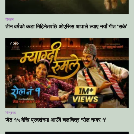
गीतहरु
तीन वर्षको कडा मिहिनेतपछि ओएसिस थापाले ल्याए नयाँ गीत ‘सके’
VIDEO
चित्रपट
जेठ १५ देखि प्रदर्शनमा आउँदै चलचित्र ‘रोल नम्बर १’