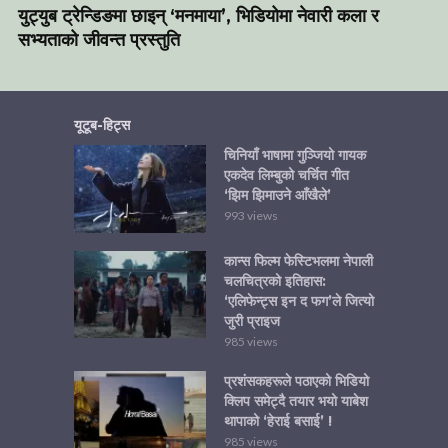
युट्युब ट्रेन्डिङमा छाइन् ‘मनमाया’, भिडियोमा नेवारी कला र
सभ्यताको जीवन्त प्रस्तुति
यूटूब-हिट्स
चिनियाँ भाषामा गुञ्जियो गायक
एकदेव लिम्बुको चर्चित गीत
‘झिम झिमाउने आँखैले’
993 views
कान्स फिल्म फेस्टिभलमा नेपाली
चलचित्रको इतिहास:
‘एलिफेन्ट्स इन द फग’ले जित्यो
जुरी प्राइज
985 views
प्रशंसकहरूले पठाएको भिडियो
क्लिप समेट्दै तयार भयो याबेश
थापाको ‘हेराई बसाई’ !
985 views