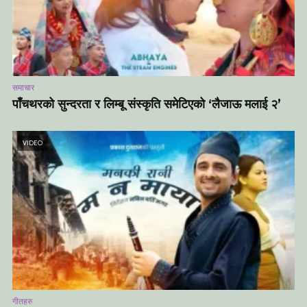
समाचार
पाँचथरको सुन्दरता र लिम्बू संस्कृति समेटिएको ‘लैजाऊ मलाई २’
VIDEO
गीतहरु