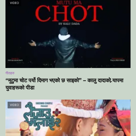
VIDEO
गीतहरु
“मुटुमा चोट पर्यो दिमाग भएको छ साइको” – कालु दादाको र्‍यापमा
युवाहरूको पीडा
VIDEO