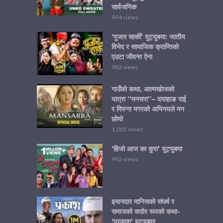
सार्वजनिक
994 views
‘पुजार सार्की’ युट्युबमा: जातीय
विभेद र सामाजिक क्रान्तिको
एउटा जीवन्त ऐना
982 views
गाउँको कथा, आत्मखोजको
यात्रा “मनसरा”– दयाहाङ राई
र मिरुना मगरको अभिनयले मन
छोयो
1,005 views
‘हिजो आज का कुरा’ युट्युबमा
992 views
इमानदार मानिसको संघर्ष र
समाजको कठोर रूपको कथा-
‘प्रकाश’ युट्युबमा