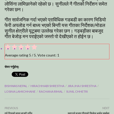
लोसिंना लामिछानेको रहेको छ। सुनीलले नै गीतको निर्देशन समेत
गरेका छन।
गीत सार्वजनिक गर्दा भएको प्राविधिक गडबडी का कारण भिडियो
फेरी अपलोड गर्न बाध्य भएको बिन्ती यस गीतका निर्देशक/मोडल
सुनील क्षेत्रीले यूटूबमा उल्लेख गरेका छन। गड़बड़ीका बाबजुद
गीत बेजोड़ मन पराईएको जस्तो पो देखीएको त होईन छ।
Average rating
5
/ 5. Vote count:
1
सेयर गर्नुहोस्:
BISHWAS NEPAL
HIRACHHABI SHRESTHA
JIRA JHA I SHRESTHA
LOSINA LAMICHHANE
RACHANA RIMAL
SUNIL CHHETRI
PREVIOUS
NEXT
दुई दिनको माया बाडदै उर्गेन
रुवाउने हजार गीतको फिमेल भर्सन चर्चामा