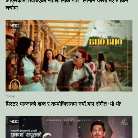
अफ्रिकामा खिचिएको नेपाली लोक गीत “लौननि यस्तो भए म किन”
चर्चामा
VIDEO
गीतहरु
मिस्टर भान्जाको शब्द र कम्पोजिसनमा नयाँ र्‍याप संगीत ‘भो भो’
VIDEO