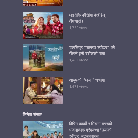
माइतीकै कौसीमा देखीईन्
दीपाश्री !
1,722 views
चलचित्र “ऊनको स्वीटर“ को
गीतले बुन्दै दर्शकको माया
1,401 views
आयुषको “माया” चर्चामा
1,673 views
सिनेमा संसार
विपिन कार्की र मिरुना मगरको
भावनात्मक प्रेमकथा ‘ऊनको
स्वीटर’ युट्युबमार्फत