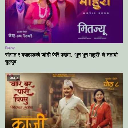
चित्रपट
सौगात र दयाहाङको जोडी फेरि पर्दामा, ‘भुन भुन माहुरी’ ले ततायो
युट्युब
VIDEO