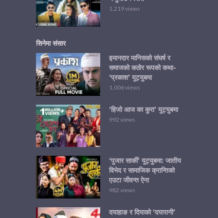
1,219 views
सिनेमा संसार
इमानदार मानिसको संघर्ष र
समाजको कठोर रूपको कथा-
‘प्रकाश’ युट्युबमा
1,006 views
‘हिजो आज का कुरा’ युट्युबमा
992 views
‘पुजार सार्की’ युट्युबमा: जातीय
विभेद र सामाजिक क्रान्तिको
एउटा जीवन्त ऐना
982 views
दयाहाङ र दियाको ‘दयारानी’