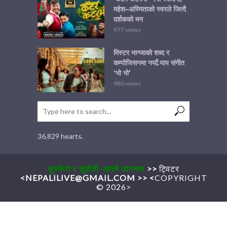
महेश–अस्मिताको स्वरले जित्दै
दर्शकको मन
977 views
मिस्टर भान्जाको शब्द र
कम्पोजिसनमा नयाँ र्‍याप संगीत
‘भो भो’
980 views
36,829 hearts.
सुस्केरा र सुशेली-आफ्नै आगनमा
>>
ट्विटर
<
NEPALILIVE@GMAIL.COM
>>
<
COPYRIGHT
© 2026>