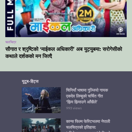
चलचित्र
सौगात र श्रृष्टिको ‘माईकल अधिकारी’ अब युट्युबमा: सरोगेसीको
कथाले दर्शकको मन जित्दै
यूटूब-हिट्स
चिनियाँ भाषामा गुञ्जियो गायक
एकदेव लिम्बुको चर्चित गीत
‘झिम झिमाउने आँखैले’
993 views
कान्स फिल्म फेस्टिभलमा नेपाली
चलचित्रको इतिहास: