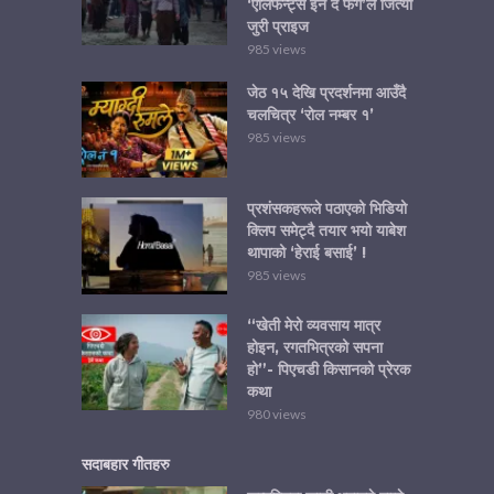
‘एलिफेन्ट्स इन द फग’ले जित्यो
जुरी प्राइज
985 views
जेठ १५ देखि प्रदर्शनमा आउँदै
चलचित्र ‘रोल नम्बर १’
985 views
प्रशंसकहरूले पठाएको भिडियो
क्लिप समेट्दै तयार भयो याबेश
थापाको ‘हेराई बसाई’ !
985 views
“खेती मेरो व्यवसाय मात्र
होइन, रगतभित्रको सपना
हो”- पिएचडी किसानको प्रेरक
कथा
980 views
सदाबहार गीतहरु