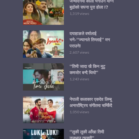
जन्मदिनमा काली भगाउने माग्ने
बुढोको सपना पुरा होला !?
1,319 views
दयाहाङले वर्षालाई
भने-“ज्यानले तिम्लाई” मन
पराउने!
2,607 views
“तिमी जादा खै किन मुटु
कमजोर बन्दै थियो”
1,243 views
नेपाली कलाकार एकदेव लिम्बु
अन्तर्राष्ट्रिय संगीतमा चम्किँदै
1,050 views
“लुकी लुकी आँखा तिमी
नजुधाउ त्यसरी”