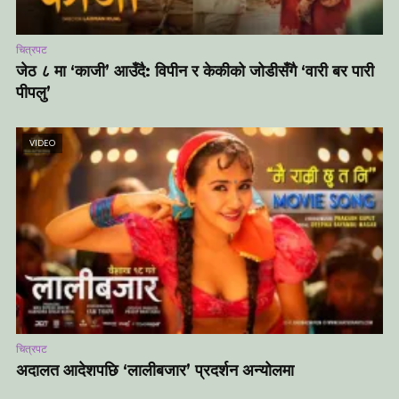
चित्रपट
जेठ ८ मा ‘काजी’ आउँदै: विपीन र केकीको जोडीसँगै ‘वारी बर पारी
पीपलु’
VIDEO
चित्रपट
अदालत आदेशपछि ‘लालीबजार’ प्रदर्शन अन्योलमा