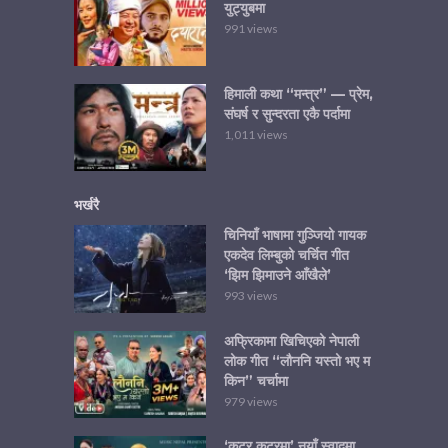
युट्युबमा
991 views
हिमाली कथा “मन्त्र” — प्रेम,
संघर्ष र सुन्दरता एकै पर्दामा
1,011 views
भर्खरै
चिनियाँ भाषामा गुञ्जियो गायक
एकदेव लिम्बुको चर्चित गीत
‘झिम झिमाउने आँखैले’
993 views
अफ्रिकामा खिचिएको नेपाली
लोक गीत “लौननि यस्तो भए म
किन” चर्चामा
979 views
‘कटर कटरमा’ नयाँ स्वादमा,