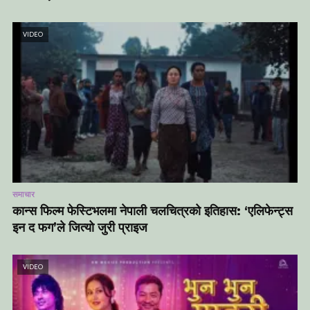
VIDEO
समाचार
कान्स फिल्म फेस्टिभलमा नेपाली चलचित्रको इतिहास: ‘एलिफेन्ट्स
इन द फग’ले जित्यो जुरी प्राइज
VIDEO