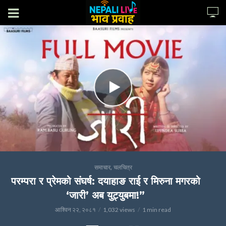
,
समाचार
चलचित्र
परम्परा र प्रेमको संघर्ष: दयाहाङ राई र मिरुना मगरको
‘जारी’ अब युट्युबमा!”
आश्विन २२, २०८१
1,032 views
1 min read