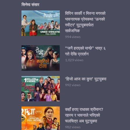
सिनेमा संसार
विपिन कार्की र मिरुना मगरको
भावनात्मक प्रेमकथा ‘ऊनको
स्वीटर’ युट्युबमार्फत
सार्वजनिक
994 views
“जनै हराएको मान्छे” भाद्र ६
गते देखि प्रदर्शन
1,029 views
‘हिजो आज का कुरा’ युट्युबमा
992 views
कहाँ हराए राधाका श्रीमान?
रहस्य र भावनाले भरिएको
चलचित्र अब युट्युबमा
982 views