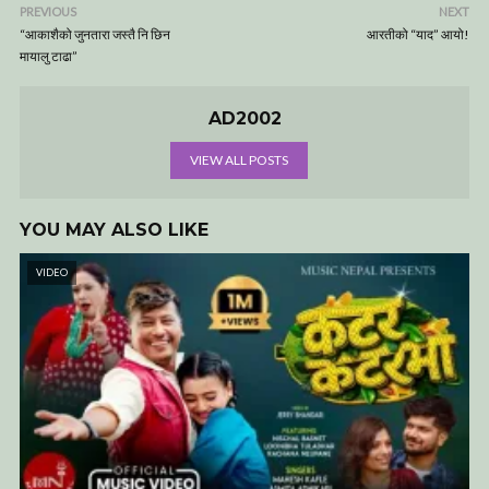
PREVIOUS
NEXT
“आकाशैको जुनतारा जस्तै नि छिन
आरतीको “याद” आयो!
मायालु टाढा”
AD2002
VIEW ALL POSTS
YOU MAY ALSO LIKE
VIDEO