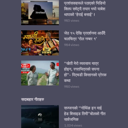
प्रशंसकहरूले पठाएको भिडियो
क्लिप समेट्दै तयार भयो याबेश
थापाको ‘हेराई बसाई’ !
985 views
जेठ १५ देखि प्रदर्शनमा आउँदै
चलचित्र ‘रोल नम्बर १’
984 views
“खेती मेरो व्यवसाय मात्र
होइन, रगतभित्रको सपना
हो”- पिएचडी किसानको प्रेरक
कथा
980 views
सदाबहार गीतहरु
सज्जनको “नोथिंङ इन माई
हेड बिसाइड तिमी”बोलको गीत
सार्वजनिक
1,034 views