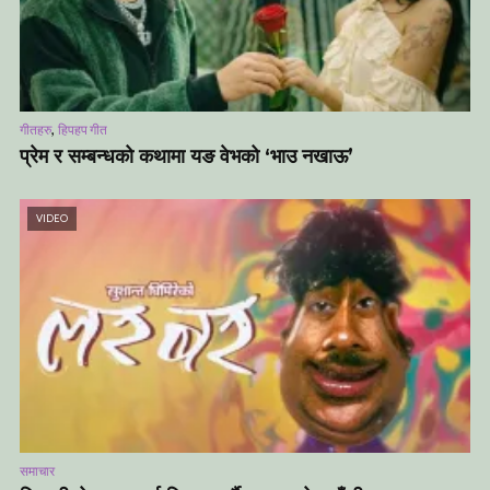
,
गीतहरु
हिपहप गीत
प्रेम र सम्बन्धको कथामा यङ वेभको ‘भाउ नखाऊ’
VIDEO
समाचार