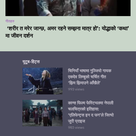
गीतहरु
‘शरीर त मरेर जान्छ, अमर रहने सम्झना मात्र हो’: योद्धाको ‘कथा’
मा जीवन दर्शन
यूटूब-हिट्स
चिनियाँ भाषामा गुञ्जियो गायक
एकदेव लिम्बुको चर्चित गीत
‘झिम झिमाउने आँखैले’
993 views
कान्स फिल्म फेस्टिभलमा नेपाली
चलचित्रको इतिहास:
‘एलिफेन्ट्स इन द फग’ले जित्यो
जुरी प्राइज
985 views