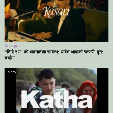
,
गीतहरु
मुख्य
“तिमी र म” को भावनात्मक सम्बन्ध: याबेश थापाको ‘कसरी’ पुन:
चर्चामा
VIDEO