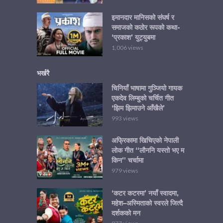
इमानदार मानिसको संघर्ष र
समाजको कठोर रूपको कथा-
‘प्रकाश’ युट्युबमा
1,006 views
भर्खरै
चिनियाँ भाषामा गुञ्जियो गायक
एकदेव लिम्बुको चर्चित गीत
‘झिम झिमाउने आँखैले’
993 views
अफ्रिकामा खिचिएको नेपाली
लोक गीत “लौननि यस्तो भए म
किन” चर्चामा
979 views
‘कटर कटरमा’ नयाँ स्वादमा,
महेश–अस्मिताको स्वरले जित्दै
दर्शकको मन