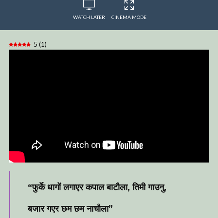
WATCH LATER
CINEMA MODE
5
(
1
)
“फुर्के धागों लगाएर कपाल बाटौला, तिमी गाउनु,
बजार गएर छम छम नाचौला”