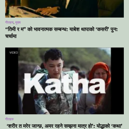
,
गीतहरु
मुख्य
“तिमी र म” को भावनात्मक सम्बन्ध: याबेश थापाको ‘कसरी’ पुन:
चर्चामा
VIDEO
गीतहरु
‘शरीर त मरेर जान्छ, अमर रहने सम्झना मात्र हो’: योद्धाको ‘कथा’