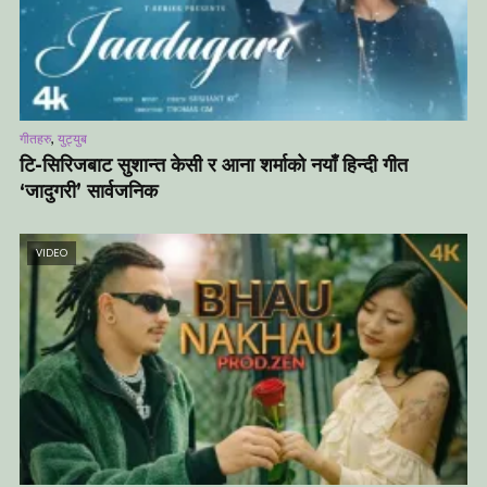
,
गीतहरु
युट्युब
टि-सिरिजबाट सुशान्त केसी र आना शर्माको नयाँ हिन्दी गीत
‘जादुगरी’ सार्वजनिक
VIDEO