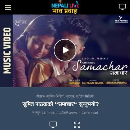
,
,
,
गीतहरु
म्युजिक भिडियो
युट्युब
म्यूज़िक भिडियो
सुमित पाठकको “समाचार“ सुन्नुभयो?
फाल्गुन २३, २०७६
1,369 views
1 min read