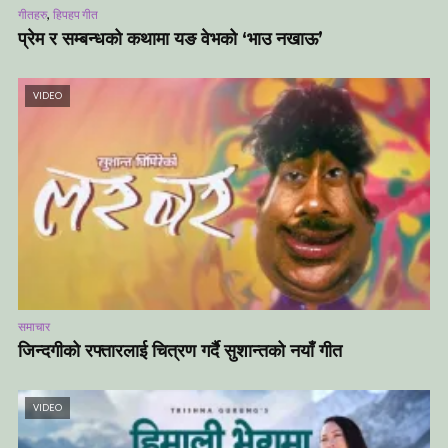
,
गीतहरु
हिपहप गीत
प्रेम र सम्बन्धको कथामा यङ वेभको ‘भाउ नखाऊ’
VIDEO
समाचार
जिन्दगीको रफ्तारलाई चित्रण गर्दै सुशान्तको नयाँ गीत
VIDEO