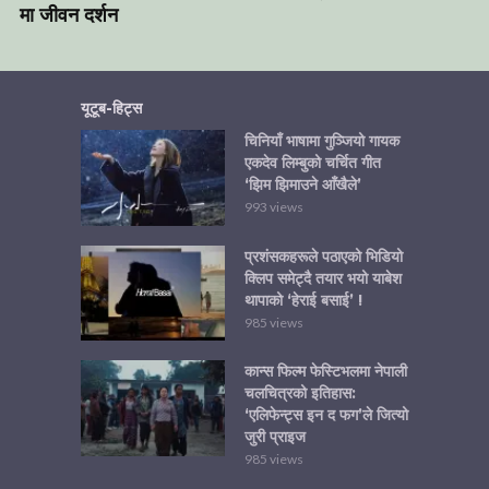
मा जीवन दर्शन
यूटूब-हिट्स
चिनियाँ भाषामा गुञ्जियो गायक
एकदेव लिम्बुको चर्चित गीत
‘झिम झिमाउने आँखैले’
993 views
प्रशंसकहरूले पठाएको भिडियो
क्लिप समेट्दै तयार भयो याबेश
थापाको ‘हेराई बसाई’ !
985 views
कान्स फिल्म फेस्टिभलमा नेपाली
चलचित्रको इतिहास:
‘एलिफेन्ट्स इन द फग’ले जित्यो
जुरी प्राइज
985 views