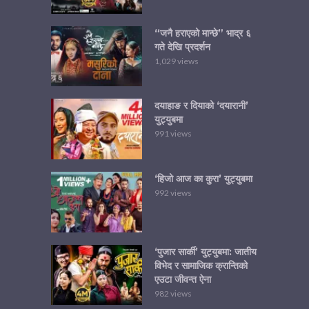
“जनै हराएको मान्छे” भाद्र ६
गते देखि प्रदर्शन
1,029 views
दयाहाङ र दियाको ‘दयारानी’
युट्युबमा
991 views
‘हिजो आज का कुरा’ युट्युबमा
992 views
‘पुजार सार्की’ युट्युबमा: जातीय
विभेद र सामाजिक क्रान्तिको
एउटा जीवन्त ऐना
982 views