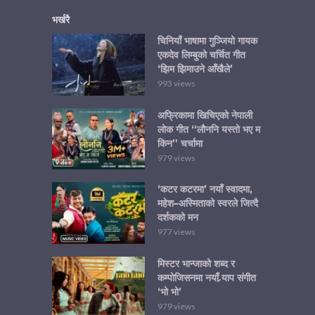
भर्खरै
चिनियाँ भाषामा गुञ्जियो गायक
एकदेव लिम्बुको चर्चित गीत
‘झिम झिमाउने आँखैले’
993 views
अफ्रिकामा खिचिएको नेपाली
लोक गीत “लौननि यस्तो भए म
किन” चर्चामा
979 views
‘कटर कटरमा’ नयाँ स्वादमा,
महेश–अस्मिताको स्वरले जित्दै
दर्शकको मन
977 views
मिस्टर भान्जाको शब्द र
कम्पोजिसनमा नयाँ र्‍याप संगीत
‘भो भो’
979 views