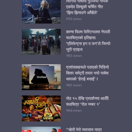
चिनियाँ भाषामा गुञ्जियो गायक
एकदेव लिम्बुको चर्चित गीत
‘झिम झिमाउने आँखैले’
993 views
कान्स फिल्म फेस्टिभलमा नेपाली
चलचित्रको इतिहास:
‘एलिफेन्ट्स इन द फग’ले जित्यो
जुरी प्राइज
985 views
प्रशंसकहरूले पठाएको भिडियो
क्लिप समेट्दै तयार भयो याबेश
थापाको ‘हेराई बसाई’ !
985 views
जेठ १५ देखि प्रदर्शनमा आउँदै
चलचित्र ‘रोल नम्बर १’
984 views
“खेती मेरो व्यवसाय मात्र