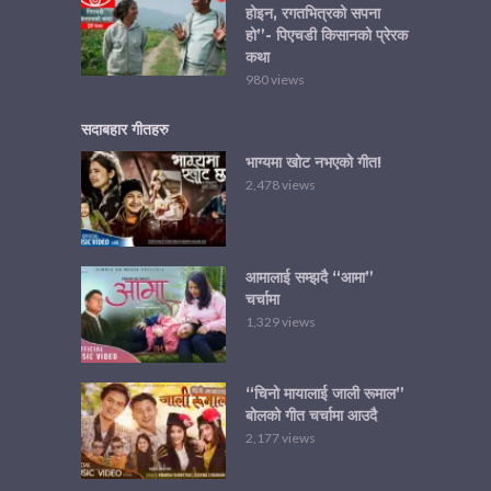
होइन, रगतभित्रको सपना
हो”- पिएचडी किसानको प्रेरक
कथा
980 views
सदाबहार गीतहरु
भाग्यमा खोट नभएको गीत!
2,478 views
आमालाई सम्झदै “आमा”
चर्चामा
1,329 views
“चिनो मायालाई जाली रूमाल”
बोलको गीत चर्चामा आउदै
2,177 views