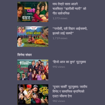
माघ तेस्रो साता आउने
चलचित्र “ह्यारीकी प्यारी” को
गीत सार्वजनिक
1,373 views
“परदेशी, दशै तिहार आईसक्यो,
झल्को लाई सक्यो”
1,719 views
सिनेमा संसार
‘हिजो आज का कुरा’ युट्युबमा
992 views
‘पुजार सार्की’ युट्युबमा: जातीय
विभेद र सामाजिक क्रान्तिको
एउटा जीवन्त ऐना
982 views