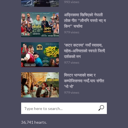
993 views
अफ्रिकामा खिचिएको नेपाली
लोक गीत “लौननि यस्तो भए म
किन” चर्चामा
979 views
‘कटर कटरमा’ नयाँ स्वादमा,
महेश–अस्मिताको स्वरले जित्दै
दर्शकको मन
977 views
मिस्टर भान्जाको शब्द र
कम्पोजिसनमा नयाँ र्‍याप संगीत
‘भो भो’
979 views
36,741 hearts.