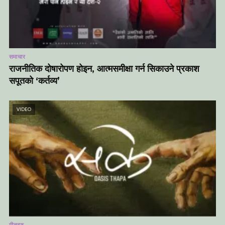
समाचार
राजनीतिक दोषारोपण होइन, आत्मसमीक्षा गर्न सिकाउने प्रकाश
सपूतको ‘कर्तव्य’
VIDEO
गीतहरु