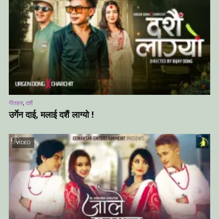
,
गीतहरु
दशैं
उर्गेन दाई, मलाई दशैं लाग्यो !
VIDEO