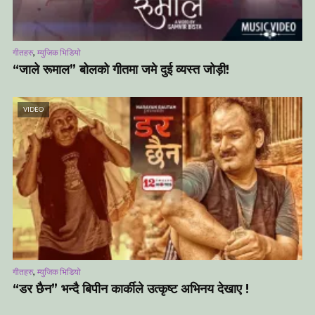
,
गीतहरु
म्युजिक भिडियो
“जाले रूमाल” बोलको गीतमा जमे दुई व्यस्त जोड़ी!
VIDEO
,
गीतहरु
म्युजिक भिडियो
“डर छैन” भन्दै बिपीन कार्कीले उत्कृष्ट अभिनय देखाए !