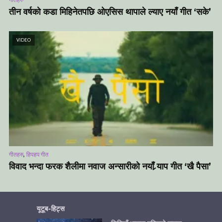
तीन वर्षको कडा मिहिनेतपछि ओएसिस थापाले ल्याए नयाँ गीत ‘सके’
VIDEO
,
गीतहरु
हिपहप गीत
विवाद भन्दा फरक शैलीमा नवाज अन्सारीको नयाँ र्‍याप गीत ‘खै पैसा’
यूटूब-हिट्स