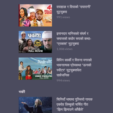
दयाहाङ र दियाको ‘दयारानी’
युट्युबमा
991 views
इमानदार मानिसको संघर्ष र
समाजको कठोर रूपको कथा-
‘प्रकाश’ युट्युबमा
1,006 views
विपिन कार्की र मिरुना मगरको
भावनात्मक प्रेमकथा ‘ऊनको
स्वीटर’ युट्युबमार्फत
सार्वजनिक
994 views
भर्खरै
चिनियाँ भाषामा गुञ्जियो गायक
एकदेव लिम्बुको चर्चित गीत
‘झिम झिमाउने आँखैले’