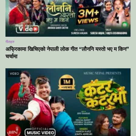
गीतहरु
अफ्रिकामा खिचिएको नेपाली लोक गीत “लौननि यस्तो भए म किन”
चर्चामा
VIDEO