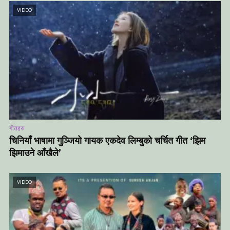
VIDEO
गीतहरु
चिनियाँ भाषामा गुञ्जियो गायक एकदेव लिम्बुको चर्चित गीत ‘झिम
झिमाउने आँखैले’
VIDEO