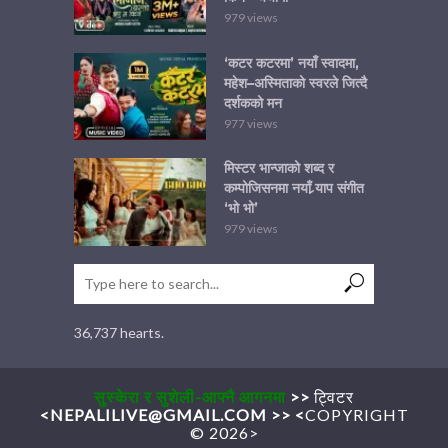
979 views
‘कटर कटरमा’ नयाँ स्वादमा,
महेश–अस्मिताको स्वरले जित्दै
दर्शकको मन
977 views
मिस्टर भान्जाको शब्द र
कम्पोजिसनमा नयाँ र्‍याप संगीत
‘भो भो’
979 views
36,737 hearts.
सुस्केरा र सुशेली-आफ्नै आगनमा
>>
ट्विटर
<
NEPALILIVE@GMAIL.COM
>>
<
COPYRIGHT
© 2026>