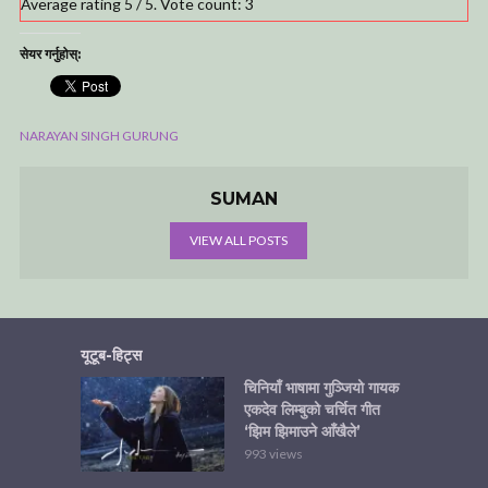
Average rating
5
/ 5. Vote count:
3
सेयर गर्नुहोस्:
NARAYAN SINGH GURUNG
SUMAN
VIEW ALL POSTS
यूटूब-हिट्स
चिनियाँ भाषामा गुञ्जियो गायक
एकदेव लिम्बुको चर्चित गीत
‘झिम झिमाउने आँखैले’
993 views