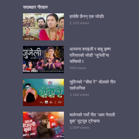
सदाबहार गीतहरु
हासेकै छैनन् एक जोडी!
2,133 views
अञ्जना बराइली र बाबु कृष्ण
परियारको जोडी ‘जुनेली’मा
चम्कियो !
996 views
सुदिनको “बौवा रे” बोलको गीत
सार्वजनिक
1,162 views
बालेनको नयाँ गीत ‘आम नेपाली
बुबा’ युट्युब ट्रेन्डमा
1,009 views