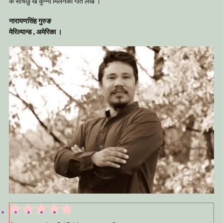
के सोचेंछु खैं कुन्नी मिलनको गीत लेखें ।
नारायणसिंह गुरुङ
मेरिल्यान्ड , अमेरिका ।