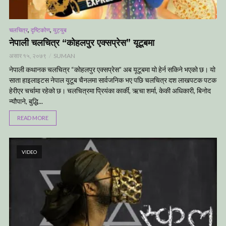
,
,
चलचित्र
दृष्टिकोण
युट्युब
नेपाली चलचित्र “कोहलपुर एक्सप्रेस” यूटूबमा
असार १५, २०७९
SUMAN
नेपाली कथानक चलचित्र “कोहलपुर एक्सप्रेस” अब यूटूबमा यो हेर्न सकिने भएको छ। यो
साता हाइलाइटस नेपाल यूटूब चैनलमा सार्वजनिक भए पछि चलचित्र दश लाखपटक पटक
हेरीएर चर्चामा रहेको छ। चलचित्रमा प्रियंका कार्की, ऋचा शर्मा, केकी अधिकारी, बिनोद
न्यौपाने, बुद्धि...
READ MORE
VIDEO