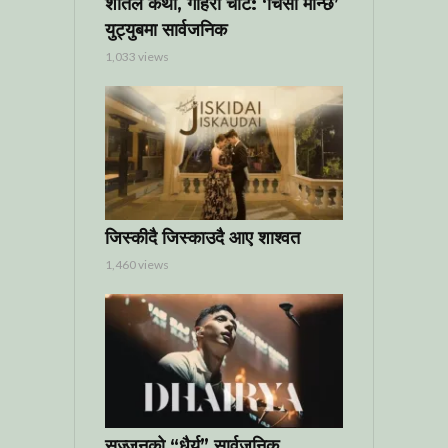
शीतल कथा, गहिरो चोट: ‘चिसो मान्छे’
युट्युबमा सार्वजनिक
1,033 views
जिस्कीदै जिस्काउदै आए शाश्वत
1,460 views
सज्जनको “धैर्य” सार्वजनिक