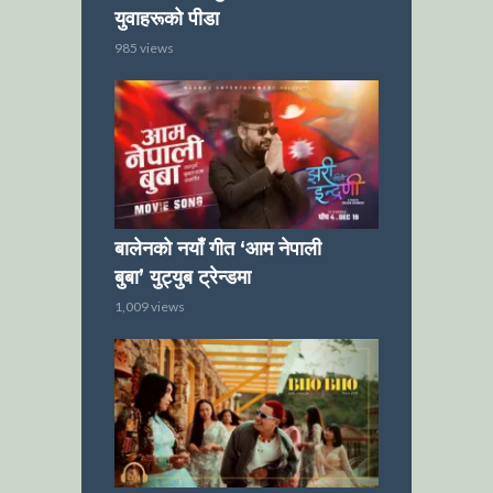
युवाहरूको पीडा
985 views
बालेनको नयाँ गीत ‘आम नेपाली
बुबा’ युट्युब ट्रेन्डमा
1,009 views