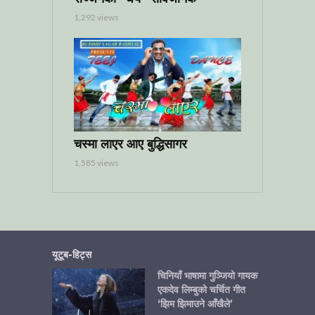
1,292 views
चस्मा लाएर आए बुद्धिसागर
1,585 views
यूटूब-हिट्स
चिनियाँ भाषामा गुञ्जियो गायक
एकदेव लिम्बुको चर्चित गीत
‘झिम झिमाउने आँखैले’