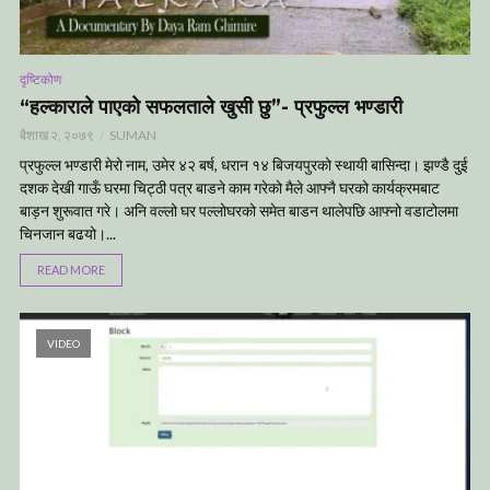
दृष्टिकोण
“हल्काराले पाएको सफलताले खुसी छु”- प्रफुल्ल भण्डारी
बैशाख २, २०७९
SUMAN
प्रफुल्ल भण्डारी मेरो नाम, उमेर ४२ बर्ष, धरान १४ बिजयपुरको स्थायी बासिन्दा। झण्डै दुई
दशक देखी गाऊँ घरमा चिट्ठी पत्र बाडने काम गरेको मैले आफ्नै घरको कार्यक्रमबाट
बाड़न शुरूवात गरे। अनि वल्लो घर पल्लोघरको समेत बाडन थालेपछि आफ्नो वडाटोलमा
चिनजान बढयो।...
READ MORE
VIDEO