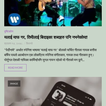
दृष्टिकोण
मलाई माफ गर, तिमीलाई बिदाइका शब्दहरु पनि नभनेकोमा!
श्रावण १४, २०७८
फिरन्ते
“पेर्दोनामे” अर्थात स्पेनिश भाषामा ‘मलाई माफ गर ‘ बोलको चर्चित गीतका गायक बत्तीस
बर्षिय पाब्लो आल्बोरान एक लोकप्रिय स्पेनिस संगीतकार, गायक तथा गीतकार हुन्।
पोर्तुगल देशकी गायिका कार्मिन्होसँग युगल गायन रहेको यो गीतको मन छुने...
READ MORE
IMAGE