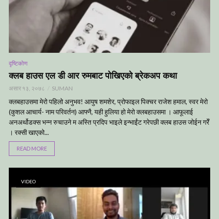
दृष्टिकोण
क्लब हाउस एल डी आर रुमबाट पोखिएको ब्रेकअप कथा
असार १३, २०७८
SUMAN
क्लबहाउसमा मेरो पहिलो अनुभव! आयुष शमशेर, प्रोफाइल पिक्चर राजेश हमाल, स्वर मेरो
(कुशल आचार्य- नाम परिवर्तन) आफ्नै, यही हुलिया हो मेरो क्लबहाउसमा । आफूलाई
अनअर्थोडक्स भन्न रुचाउने म अस्ति प्रदिप भाइले इन्भाईंट गरेपछी क्लब हाउस जोईन गरेँ
। रक्सी खाएको...
READ MORE
VIDEO