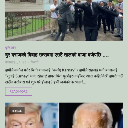
दृष्टिकोण
दुर दराजको बिबाह उत्सबमा एउटै तालको बाजा बजेपछि ….
बैशाख २८, २०७८
फिरन्ते
हामीले कर्नाल भनेर चिन्ने बाजालाई “कर्नाए Karnay” र हामीले सहनाई भन्ने बाजालाई
“सुर्नाई Surnay” भन्दा रहेछन्! हाम्रा पिता पुर्खाहरु कहाँबाट आएर कहिलेदेखी हाम्रो गाउँ
ठाउँमा बसोबास गर्न शुरु गरे होलान् ? हामी जन्मेको घर भएको...
READ MORE
IMAGE