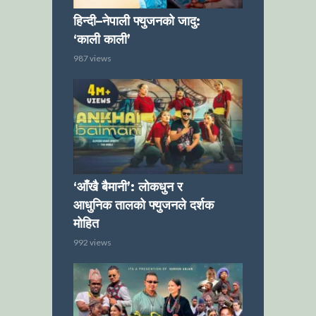
हिन्दी–नेपाली फ्युजनको जादु:
‘काली काली’
987 views
‘आँखै बैमानी’: लोकधुन र
आधुनिक तालको फ्युजनले दर्शक
मोहित
992 views