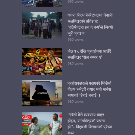
993 views
कान्स फिल्म फेस्टिभलमा नेपाली
चलचित्रको इतिहास:
‘एलिफेन्ट्स इन द फग’ले जित्यो
जुरी प्राइज
985 views
जेठ १५ देखि प्रदर्शनमा आउँदै
चलचित्र ‘रोल नम्बर १’
985 views
प्रशंसकहरूले पठाएको भिडियो
क्लिप समेट्दै तयार भयो याबेश
थापाको ‘हेराई बसाई’ !
985 views
“खेती मेरो व्यवसाय मात्र
होइन, रगतभित्रको सपना
हो”- पिएचडी किसानको प्रेरक
कथा