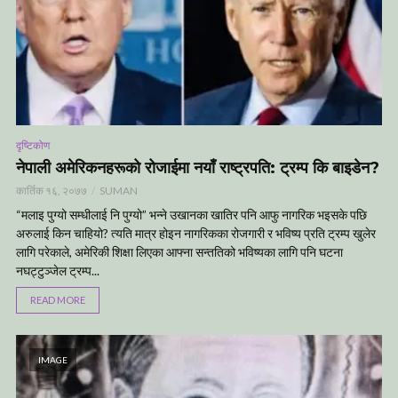
दृष्टिकोण
नेपाली अमेरिकनहरूको रोजाईमा नयाँ राष्ट्रपति: ट्रम्प कि बाइडेन?
कार्तिक १६, २०७७
SUMAN
“मलाइ पुग्यो सम्धीलाई नि पुग्यो” भन्ने उखानका खातिर पनि आफु नागरिक भइसके पछि
अरुलाई किन चाहियो? त्यति मात्र होइन नागरिकका रोजगारी र भविष्य प्रति ट्रम्प खुलेर
लागि परेकाले, अमेरिकी शिक्षा लिएका आफ्ना सन्ततिको भविष्यका लागि पनि घटना
नघट्टुञ्जेल ट्रम्प...
READ MORE
IMAGE